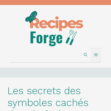
Skip
to
content
MENU
Les secrets des
symboles cachés