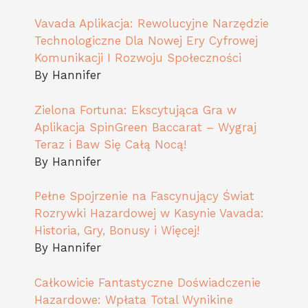
Vavada Aplikacja: Rewolucyjne Narzędzie
Technologiczne Dla Nowej Ery Cyfrowej
Komunikacji I Rozwoju Społeczności
By Hannifer
Zielona Fortuna: Ekscytująca Gra w
Aplikacja SpinGreen Baccarat – Wygraj
Teraz i Baw Się Całą Nocą!
By Hannifer
Pełne Spojrzenie na Fascynujący Świat
Rozrywki Hazardowej w Kasynie Vavada:
Historia, Gry, Bonusy i Więcej!
By Hannifer
Całkowicie Fantastyczne Doświadczenie
Hazardowe: Wpłata Total Wynikine