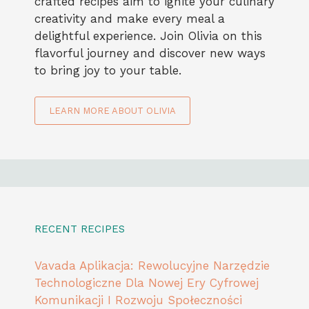
crafted recipes aim to ignite your culinary
creativity and make every meal a
delightful experience. Join Olivia on this
flavorful journey and discover new ways
to bring joy to your table.
LEARN MORE ABOUT OLIVIA
RECENT RECIPES
Vavada Aplikacja: Rewolucyjne Narzędzie
Technologiczne Dla Nowej Ery Cyfrowej
Komunikacji I Rozwoju Społeczności