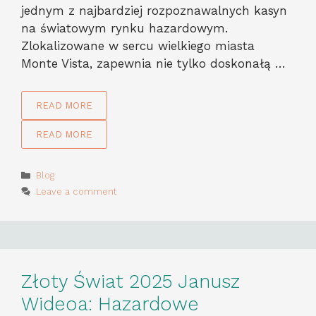
jednym z najbardziej rozpoznawalnych kasyn
na światowym rynku hazardowym.
Zlokalizowane w sercu wielkiego miasta
Monte Vista, zapewnia nie tylko doskonałą …
READ MORE
READ MORE
Categories
Blog
Leave a comment
Złoty Świat 2025 Janusz
Wideoa: Hazardowe