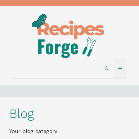
Skip
to
content
MENU
Blog
Your blog category