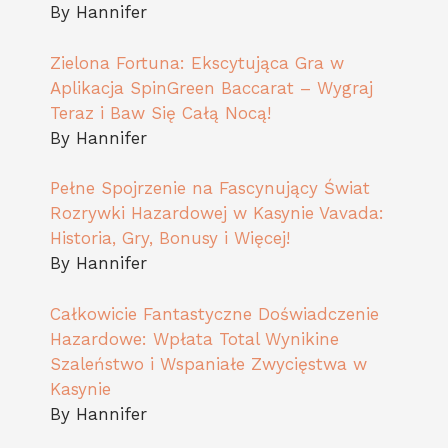
By Hannifer
Zielona Fortuna: Ekscytująca Gra w
Aplikacja SpinGreen Baccarat – Wygraj
Teraz i Baw Się Całą Nocą!
By Hannifer
Pełne Spojrzenie na Fascynujący Świat
Rozrywki Hazardowej w Kasynie Vavada:
Historia, Gry, Bonusy i Więcej!
By Hannifer
Całkowicie Fantastyczne Doświadczenie
Hazardowe: Wpłata Total Wynikine
Szaleństwo i Wspaniałe Zwycięstwa w
Kasynie
By Hannifer