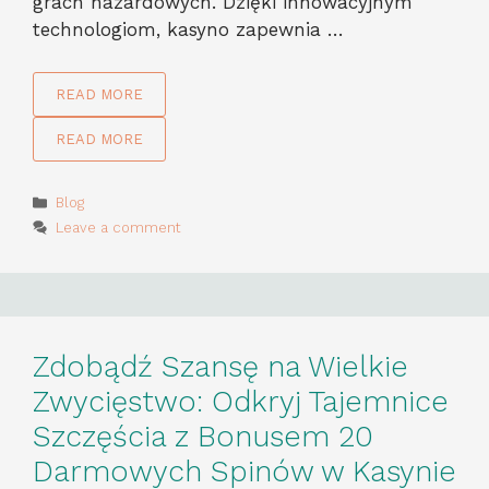
grach hazardowych. Dzięki innowacyjnym
technologiom, kasyno zapewnia …
READ MORE
READ MORE
Categories
Blog
Leave a comment
Zdobądź Szansę na Wielkie
Zwycięstwo: Odkryj Tajemnice
Szczęścia z Bonusem 20
Darmowych Spinów w Kasynie