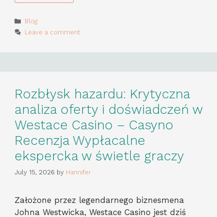
Categories
Blog
Leave a comment
Rozbłysk hazardu: Krytyczna
analiza oferty i doświadczeń w
Westace Casino – Casyno
Recenzja Wypłacalne
ekspercka w świetle graczy
July 15, 2026
by
Hannifer
Założone przez legendarnego biznesmena
Johna Westwicka, Westace Casino jest dziś