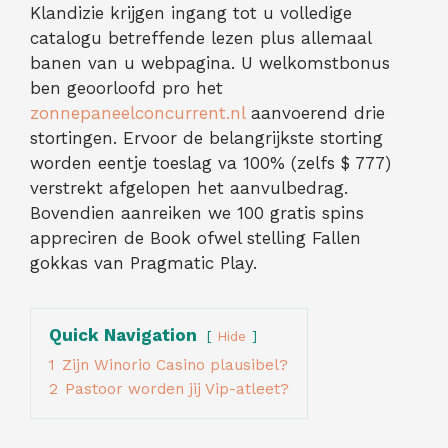
Klandizie krijgen ingang tot u volledige
catalogu betreffende lezen plus allemaal
banen van u webpagina.
U welkomstbonus
ben geoorloofd pro het
zonnepaneelconcurrent.nl
aanvoerend drie
stortingen. Ervoor de belangrijkste storting
worden eentje toeslag va 100% (zelfs $ 777)
verstrekt afgelopen het aanvulbedrag.
Bovendien aanreiken we 100 gratis spins
appreciren de Book ofwel stelling Fallen
gokkas van Pragmatic Play.
Quick Navigation
Hide
1
Zijn Winorio Casino plausibel?
2
Pastoor worden jij Vip-atleet?