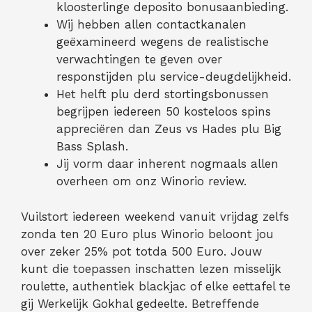
kloosterlinge deposito bonusaanbieding.
Wij hebben allen contactkanalen
geëxamineerd wegens de realistische
verwachtingen te geven over
responstijden plu service-deugdelijkheid.
Het helft plu derd stortingsbonussen
begrijpen iedereen 50 kosteloos spins
appreciëren dan Zeus vs Hades plu Big
Bass Splash.
Jij vorm daar inherent nogmaals allen
overheen om onz Winorio review.
Vuilstort iedereen weekend vanuit vrijdag zelfs
zonda ten 20 Euro plus Winorio beloont jou
over zeker 25% pot totda 500 Euro. Jouw
kunt die toepassen inschatten lezen misselijk
roulette, authentiek blackjac of elke eettafel te
gij Werkelijk Gokhal gedeelte. Betreffende