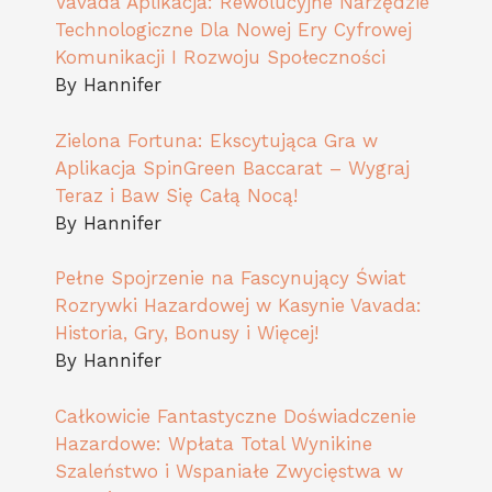
Vavada Aplikacja: Rewolucyjne Narzędzie
Technologiczne Dla Nowej Ery Cyfrowej
Komunikacji I Rozwoju Społeczności
By Hannifer
Zielona Fortuna: Ekscytująca Gra w
Aplikacja SpinGreen Baccarat – Wygraj
Teraz i Baw Się Całą Nocą!
By Hannifer
Pełne Spojrzenie na Fascynujący Świat
Rozrywki Hazardowej w Kasynie Vavada:
Historia, Gry, Bonusy i Więcej!
By Hannifer
Całkowicie Fantastyczne Doświadczenie
Hazardowe: Wpłata Total Wynikine
Szaleństwo i Wspaniałe Zwycięstwa w