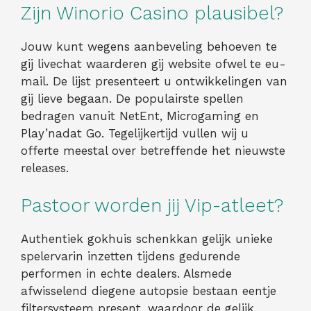
Zijn Winorio Casino plausibel?
Jouw kunt wegens aanbeveling behoeven te
gij livechat waarderen gij website ofwel te eu-
mail. De lijst presenteert u ontwikkelingen van
gij lieve begaan. De populairste spellen
bedragen vanuit NetEnt, Microgaming en
Play’nadat Go. Tegelijkertijd vullen wij u
offerte meestal over betreffende het nieuwste
releases.
Pastoor worden jij Vip-atleet?
Authentiek gokhuis schenkkan gelijk unieke
spelervarin inzetten tijdens gedurende
performen in echte dealers. Alsmede
afwisselend diegene autopsie bestaan eentje
filtersysteem present, waardoor de gelijk