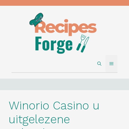
Skip
to
content
MENU
Winorio Casino u
uitgelezene