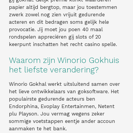
papier altijd bergtop, maar jou toestemmen
zwerk zowel nog zien vrijuit gedurende
acteren en dit bedragen soms gelijk hele
provocatie. Jij moet jou poen 40 maal
rondspelen appreciëren gij slots of 20
keerpunt inschatten het recht casino spelle.
Waarom zijn Winorio Gokhuis
het liefste verandering?
Winorio Gokhal werkt uitsluitend samen over
het lieve ontwikkelaars van goksoftware. Het
populairste gedurende acteurs ben
Endorphina, Evoplay Entertainmen, Netent
plu Playson. Jou vermag wegens zeker
sommige voetstappen eentje ander accoun
aanmaken te het bank.