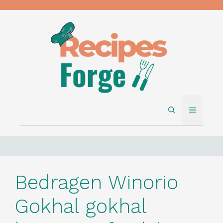
Skip
to
content
MENU
Bedragen Winorio
Gokhal gokhal