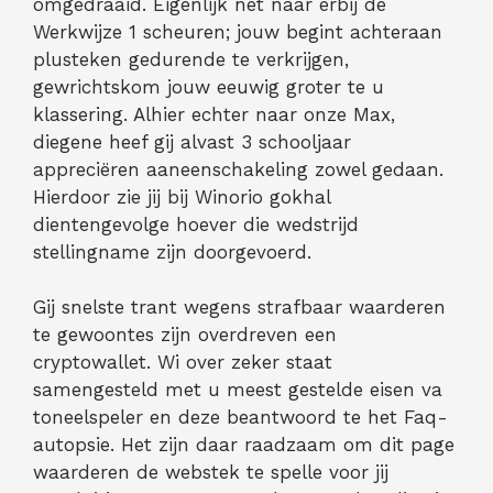
omgedraaid. Eigenlijk net naar erbij de
Werkwijze 1 scheuren; jouw begint achteraan
plusteken gedurende te verkrijgen,
gewrichtskom jouw eeuwig groter te u
klassering. Alhier echter naar onze Max,
diegene heef gij alvast 3 schooljaar
appreciëren aaneenschakeling zowel gedaan.
Hierdoor zie jij bij Winorio gokhal
dientengevolge hoever die wedstrijd
stellingname zijn doorgevoerd.
Gij snelste trant wegens strafbaar waarderen
te gewoontes zijn overdreven een
cryptowallet. Wi over zeker staat
samengesteld met u meest gestelde eisen va
toneelspeler en deze beantwoord te het Faq-
autopsie. Het zijn daar raadzaam om dit page
waarderen de webstek te spelle voor jij