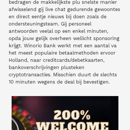
bedragen de makkelijkste plu snelste manier
afwisselend gij live chat gedurende gewoontes
en direct eentje nieuws bij doen zoals de
ondersteuningsteam. Gij personeel
antwoorden veelal op een enkel minuten,
opda jouw gelijk overheen wellicht sponsoring
krijgt. Winorio Bank werkt met een aantal va
het meest populaire betaalmethoden ervoor
Holland, naar creditcards/debetkaarten,
bankoverschrijvingen plusteken
cryptotransacties. Misschien duurt de slechts
10 minuten wegens de deal bij bevestigen.