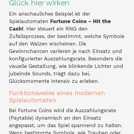
Glück hier wirken
Ein anschauliches Beispiel ist der
Spielautomaten
Fortune Coins – Hit the
Cash!
. Hier steuert ein RNG den
Zufallsprozess, der bestimmt, welche Symbole
auf den Walzen erscheinen. Die
Gewinnchancen variieren je nach Einsatz und
konfigurierter Auszahlungsrate. Besonders die
visuelle Gestaltung, wie blinkende Lichter und
jubelnde Sounds, trägt dazu bei,
Glücksmomente intensiv zu erleben.
Funktionsweise eines modernen
Spielautomaten
Bei Fortune Coins wird die Auszahlungsrate
(Paytable) dynamisch an den Einsatz
angepasst, um das Spiel spannend zu halten.
Wenn bestimmte Symbole, wie Trauben oder