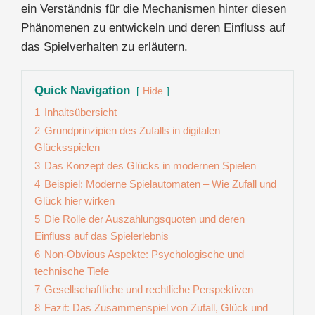
ein Verständnis für die Mechanismen hinter diesen
Phänomenen zu entwickeln und deren Einfluss auf
das Spielverhalten zu erläutern.
Quick Navigation
Hide
1
Inhaltsübersicht
2
Grundprinzipien des Zufalls in digitalen
Glücksspielen
3
Das Konzept des Glücks in modernen Spielen
4
Beispiel: Moderne Spielautomaten – Wie Zufall und
Glück hier wirken
5
Die Rolle der Auszahlungsquoten und deren
Einfluss auf das Spielerlebnis
6
Non-Obvious Aspekte: Psychologische und
technische Tiefe
7
Gesellschaftliche und rechtliche Perspektiven
8
Fazit: Das Zusammenspiel von Zufall, Glück und