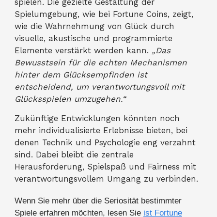
spielen. Die gezielte Gestaltung der
Spielumgebung, wie bei Fortune Coins, zeigt,
wie die Wahrnehmung von Glück durch
visuelle, akustische und programmierte
Elemente verstärkt werden kann.
„Das
Bewusstsein für die echten Mechanismen
hinter dem Glücksempfinden ist
entscheidend, um verantwortungsvoll mit
Glücksspielen umzugehen.“
Zukünftige Entwicklungen könnten noch
mehr individualisierte Erlebnisse bieten, bei
denen Technik und Psychologie eng verzahnt
sind. Dabei bleibt die zentrale
Herausforderung, Spielspaß und Fairness mit
verantwortungsvollem Umgang zu verbinden.
Wenn Sie mehr über die Seriosität bestimmter
Spiele erfahren möchten, lesen Sie
ist Fortune