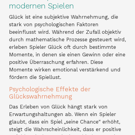
modernen Spielen
Glück ist eine subjektive Wahrnehmung, die
stark von psychologischen Faktoren
beeinflusst wird. Während der Zufall objektiv
durch mathematische Prozesse gesteuert wird,
erleben Spieler Glück oft durch bestimmte
Momente, in denen sie einen Gewinn oder eine
positive Überraschung erfahren. Diese
Momente wirken emotional verstärkend und
fördern die Spiellust.
Psychologische Effekte der
Glückswahrnehmung
Das Erleben von Glück hängt stark von
Erwartungshaltungen ab. Wenn ein Spieler
glaubt, dass ein Spiel „seine Chance“ erhöht,
steigt die Wahrscheinlichkeit, dass er positive