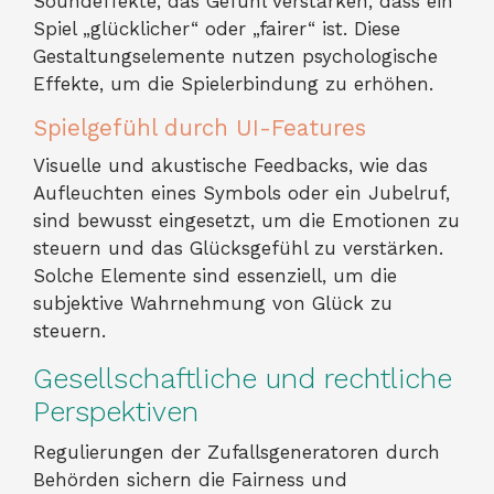
Soundeffekte, das Gefühl verstärken, dass ein
Spiel „glücklicher“ oder „fairer“ ist. Diese
Gestaltungselemente nutzen psychologische
Effekte, um die Spielerbindung zu erhöhen.
Spielgefühl durch UI-Features
Visuelle und akustische Feedbacks, wie das
Aufleuchten eines Symbols oder ein Jubelruf,
sind bewusst eingesetzt, um die Emotionen zu
steuern und das Glücksgefühl zu verstärken.
Solche Elemente sind essenziell, um die
subjektive Wahrnehmung von Glück zu
steuern.
Gesellschaftliche und rechtliche
Perspektiven
Regulierungen der Zufallsgeneratoren durch
Behörden sichern die Fairness und