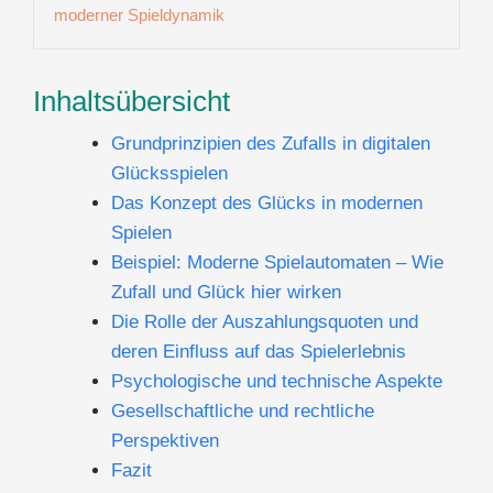
moderner Spieldynamik
Inhaltsübersicht
Grundprinzipien des Zufalls in digitalen
Glücksspielen
Das Konzept des Glücks in modernen
Spielen
Beispiel: Moderne Spielautomaten – Wie
Zufall und Glück hier wirken
Die Rolle der Auszahlungsquoten und
deren Einfluss auf das Spielerlebnis
Psychologische und technische Aspekte
Gesellschaftliche und rechtliche
Perspektiven
Fazit