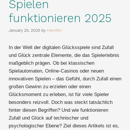
Spielen
funktionieren 2025
January 25, 2025
by
Hannifer
In der Welt der digitalen Glücksspiele sind Zufall
und Glück zentrale Elemente, die das Spielerlebnis
maßgeblich prägen. Ob bei klassischen
Spielautomaten, Online-Casinos oder neuen
innovativen Spielen – das Gefühl, durch Zufall einen
großen Gewinn zu erzielen oder einen
Glücksmoment zu erleben, ist für viele Spieler
besonders reizvoll. Doch was steckt tatsächlich
hinter diesen Begriffen? Und wie funktionieren
Zufall und Glück auf technischer und
psychologischer Ebene? Ziel dieses Artikels ist es,