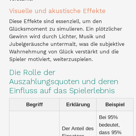
Visuelle und akustische Effekte
Diese Effekte sind essenziell, um den
Glücksmoment zu simulieren. Ein plötzlicher
Gewinn wird durch Lichter, Musik und
Jubelgeräusche untermalt, was die subjektive
Wahrnehmung von Glück verstärkt und die
Spieler motiviert, weiterzuspielen.
Die Rolle der
Auszahlungsquoten und deren
Einfluss auf das Spielerlebnis
Begriff
Erklärung
Beispiel
Bei 95%
bedeutet,
Der Anteil des
dass 95%