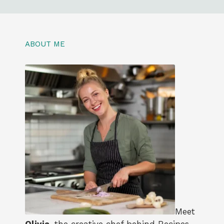
ABOUT ME
Meet
Olivia
, the creative chef behind Recipes