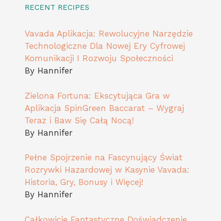
RECENT RECIPES
Vavada Aplikacja: Rewolucyjne Narzędzie
Technologiczne Dla Nowej Ery Cyfrowej
Komunikacji I Rozwoju Społeczności
By Hannifer
Zielona Fortuna: Ekscytująca Gra w
Aplikacja SpinGreen Baccarat – Wygraj
Teraz i Baw Się Całą Nocą!
By Hannifer
Pełne Spojrzenie na Fascynujący Świat
Rozrywki Hazardowej w Kasynie Vavada:
Historia, Gry, Bonusy i Więcej!
By Hannifer
Całkowicie Fantastyczne Doświadczenie