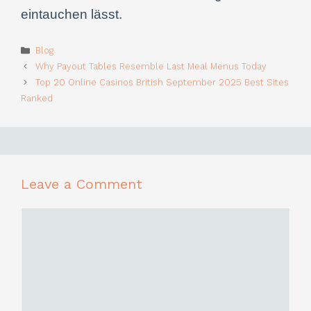
eintauchen lässt.
Categories
Blog
Why Payout Tables Resemble Last Meal Menus Today
Top 20 Online Casinos British September 2025 Best Sites
Ranked
Leave a Comment
Comment