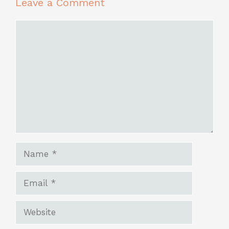
Leave a Comment
Comment
Name
Email
Website