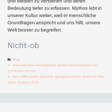
und Medien zu verstehen und deren
Bedeutung tiefer zu erfassen. Mythos lebt in
unserer Kultur weiter, weil er menschliche
Grundfragen anspricht und uns hilft, unsere
Welt besser zu begreifen.
Nicht-ob
Categories
Blog
Wie kulturelle Hintergründe unsere Interpretation von
Symbolen formen
Hur träfffrekvens påverkar spelupplevelsen: lärdomar från
Gator Hunters 2025