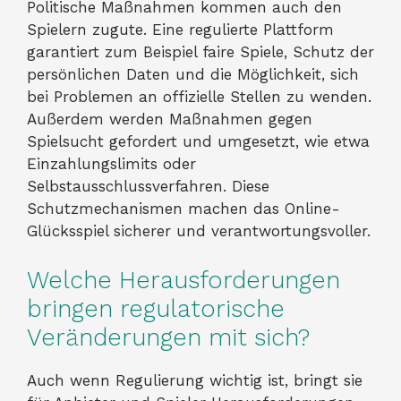
Politische Maßnahmen kommen auch den
Spielern zugute. Eine regulierte Plattform
garantiert zum Beispiel faire Spiele, Schutz der
persönlichen Daten und die Möglichkeit, sich
bei Problemen an offizielle Stellen zu wenden.
Außerdem werden Maßnahmen gegen
Spielsucht gefordert und umgesetzt, wie etwa
Einzahlungslimits oder
Selbstausschlussverfahren. Diese
Schutzmechanismen machen das Online-
Glücksspiel sicherer und verantwortungsvoller.
Welche Herausforderungen
bringen regulatorische
Veränderungen mit sich?
Auch wenn Regulierung wichtig ist, bringt sie