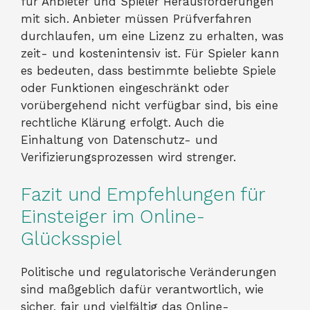
für Anbieter und Spieler Herausforderungen
mit sich. Anbieter müssen Prüfverfahren
durchlaufen, um eine Lizenz zu erhalten, was
zeit- und kostenintensiv ist. Für Spieler kann
es bedeuten, dass bestimmte beliebte Spiele
oder Funktionen eingeschränkt oder
vorübergehend nicht verfügbar sind, bis eine
rechtliche Klärung erfolgt. Auch die
Einhaltung von Datenschutz- und
Verifizierungsprozessen wird strenger.
Fazit und Empfehlungen für
Einsteiger im Online-
Glücksspiel
Politische und regulatorische Veränderungen
sind maßgeblich dafür verantwortlich, wie
sicher, fair und vielfältig das Online-