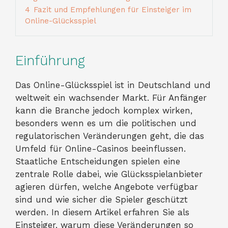
4
Fazit und Empfehlungen für Einsteiger im
Online-Glücksspiel
Einführung
Das Online-Glücksspiel ist in Deutschland und
weltweit ein wachsender Markt. Für Anfänger
kann die Branche jedoch komplex wirken,
besonders wenn es um die politischen und
regulatorischen Veränderungen geht, die das
Umfeld für Online-Casinos beeinflussen.
Staatliche Entscheidungen spielen eine
zentrale Rolle dabei, wie Glücksspielanbieter
agieren dürfen, welche Angebote verfügbar
sind und wie sicher die Spieler geschützt
werden. In diesem Artikel erfahren Sie als
Einsteiger, warum diese Veränderungen so