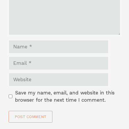
Name
Email
Website
Save my name, email, and website in this
browser for the next time I comment.