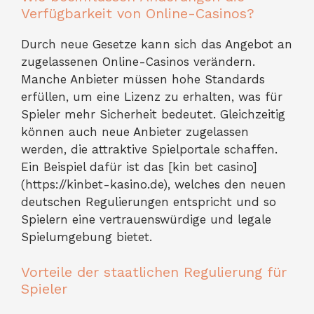
Verfügbarkeit von Online-Casinos?
Durch neue Gesetze kann sich das Angebot an
zugelassenen Online-Casinos verändern.
Manche Anbieter müssen hohe Standards
erfüllen, um eine Lizenz zu erhalten, was für
Spieler mehr Sicherheit bedeutet. Gleichzeitig
können auch neue Anbieter zugelassen
werden, die attraktive Spielportale schaffen.
Ein Beispiel dafür ist das [kin bet casino]
(https://kinbet-kasino.de), welches den neuen
deutschen Regulierungen entspricht und so
Spielern eine vertrauenswürdige und legale
Spielumgebung bietet.
Vorteile der staatlichen Regulierung für
Spieler