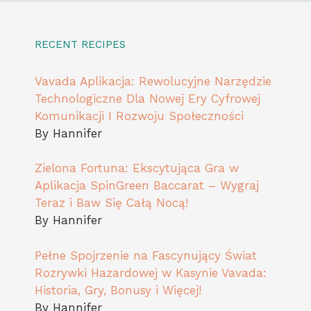
RECENT RECIPES
Vavada Aplikacja: Rewolucyjne Narzędzie
Technologiczne Dla Nowej Ery Cyfrowej
Komunikacji I Rozwoju Społeczności
By Hannifer
Zielona Fortuna: Ekscytująca Gra w
Aplikacja SpinGreen Baccarat – Wygraj
Teraz i Baw Się Całą Nocą!
By Hannifer
Pełne Spojrzenie na Fascynujący Świat
Rozrywki Hazardowej w Kasynie Vavada:
Historia, Gry, Bonusy i Więcej!
By Hannifer