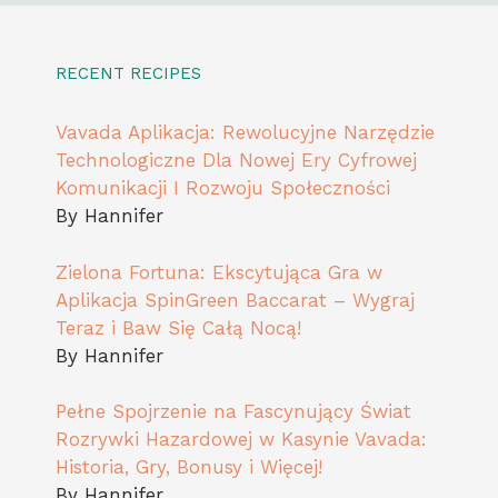
RECENT RECIPES
Vavada Aplikacja: Rewolucyjne Narzędzie
Technologiczne Dla Nowej Ery Cyfrowej
Komunikacji I Rozwoju Społeczności
By Hannifer
Zielona Fortuna: Ekscytująca Gra w
Aplikacja SpinGreen Baccarat – Wygraj
Teraz i Baw Się Całą Nocą!
By Hannifer
Pełne Spojrzenie na Fascynujący Świat
Rozrywki Hazardowej w Kasynie Vavada:
Historia, Gry, Bonusy i Więcej!
By Hannifer