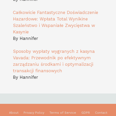
Całkowicie Fantastyczne Doświadczenie
Hazardowe: Wpłata Total Wynikine
Szaleństwo i Wspaniałe Zwycięstwa w
Kasynie
By Hannifer
Sposoby wypłaty wygranych z kasyna
Vavada: Przewodnik po efektywnym
zarządzaniu środkami i optymalizacji
transakcji finansowych
By Hannifer
About
Privacy Policy
Terms of Service
GDPR
Contact