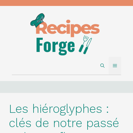
Skip
to
content
MENU
Les hiéroglyphes :
clés de notre passé