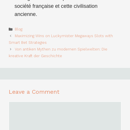
société française et cette civilisation
ancienne.
Categories
Blog
Maximizing Wins on Luckymister Megaways Slots with
Smart Bet Strategies
Von antiken Mythen zu modernen Spielwelten: Die
kreative Kraft der Geschichte
Leave a Comment
Comment