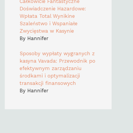
Całkowicie Fantastyczne
Doświadczenie Hazardowe:
Wpłata Total Wynikine
Szaleństwo i Wspaniałe
Zwycięstwa w Kasynie
By Hannifer
Sposoby wypłaty wygranych z
kasyna Vavada: Przewodnik po
efektywnym zarządzaniu
środkami i optymalizacji
transakcji finansowych
By Hannifer