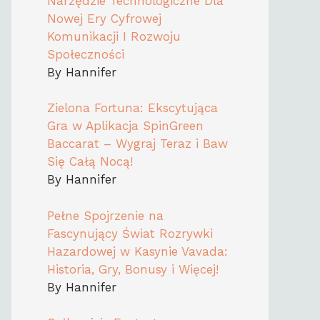
Narzędzie Technologiczne Dla
Nowej Ery Cyfrowej
Komunikacji I Rozwoju
Społeczności
By Hannifer
Zielona Fortuna: Ekscytująca
Gra w Aplikacja SpinGreen
Baccarat – Wygraj Teraz i Baw
Się Całą Nocą!
By Hannifer
Pełne Spojrzenie na
Fascynujący Świat Rozrywki
Hazardowej w Kasynie Vavada:
Historia, Gry, Bonusy i Więcej!
By Hannifer