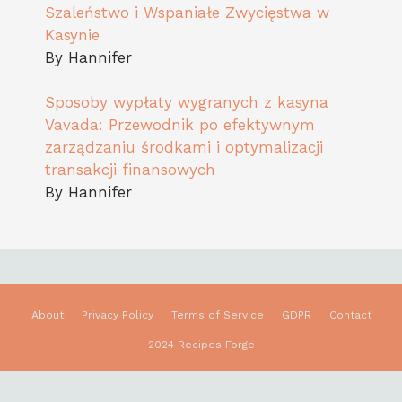
Szaleństwo i Wspaniałe Zwycięstwa w
Kasynie
By Hannifer
Sposoby wypłaty wygranych z kasyna
Vavada: Przewodnik po efektywnym
zarządzaniu środkami i optymalizacji
transakcji finansowych
By Hannifer
About
Privacy Policy
Terms of Service
GDPR
Contact
2024 Recipes Forge