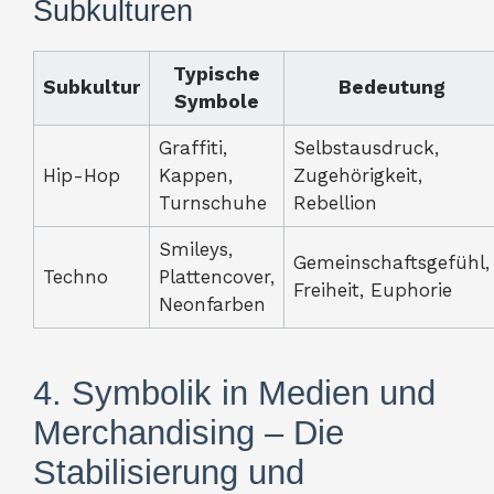
Subkulturen
Typische
Subkultur
Bedeutung
Symbole
Graffiti,
Selbstausdruck,
Hip-Hop
Kappen,
Zugehörigkeit,
Turnschuhe
Rebellion
Smileys,
Gemeinschaftsgefühl,
Techno
Plattencover,
Freiheit, Euphorie
Neonfarben
4. Symbolik in Medien und
Merchandising – Die
Stabilisierung und