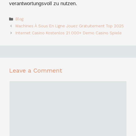
verantwortungsvoll zu nutzen.
Categories
Blog
Machines À Sous En Ligne Jouez Gratuitement Top 2025
Internet Casino Kostenlos 21 000+ Demo Casino Spiele
Leave a Comment
Comment