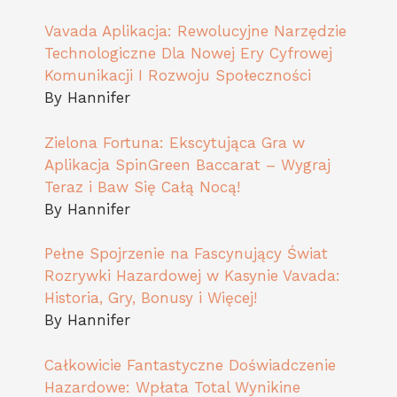
Vavada Aplikacja: Rewolucyjne Narzędzie
Technologiczne Dla Nowej Ery Cyfrowej
Komunikacji I Rozwoju Społeczności
By Hannifer
Zielona Fortuna: Ekscytująca Gra w
Aplikacja SpinGreen Baccarat – Wygraj
Teraz i Baw Się Całą Nocą!
By Hannifer
Pełne Spojrzenie na Fascynujący Świat
Rozrywki Hazardowej w Kasynie Vavada:
Historia, Gry, Bonusy i Więcej!
By Hannifer
Całkowicie Fantastyczne Doświadczenie
Hazardowe: Wpłata Total Wynikine