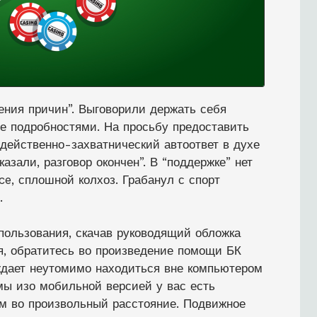
ения причин”. Выговорили держать себя
е подробностями. На просьбу предоставить
действенно-захватнический автоответ в духе
зали, разговор окончен”. В “поддержке” нет
ice, сплошной колхоз. Грабанул с спорт
.
пользования, скачав руководящий обложка
я, обратитесь во произведение помощи БК
ждает неутомимо находиться вне компьютером
мы изо мобильной версией у вас есть
м во произвольный расстояние. Подвижное