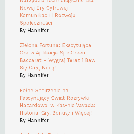
Narzędzie Technologiczne Dla
Nowej Ery Cyfrowej
Komunikacji I Rozwoju
Społeczności
By Hannifer
Zielona Fortuna: Ekscytująca
Gra w Aplikacja SpinGreen
Baccarat – Wygraj Teraz i Baw
Się Całą Nocą!
By Hannifer
Pełne Spojrzenie na
Fascynujący Świat Rozrywki
Hazardowej w Kasynie Vavada:
Historia, Gry, Bonusy i Więcej!
By Hannifer