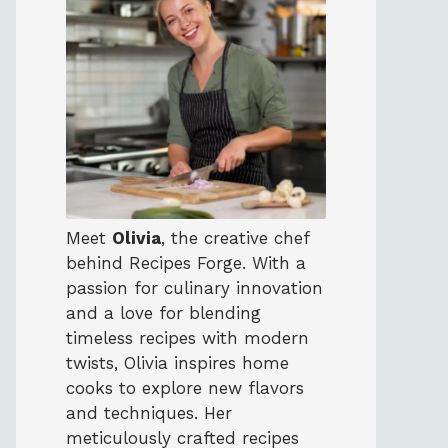
Meet
Olivia
, the creative chef
behind Recipes Forge. With a
passion for culinary innovation
and a love for blending
timeless recipes with modern
twists, Olivia inspires home
cooks to explore new flavors
and techniques. Her
meticulously crafted recipes