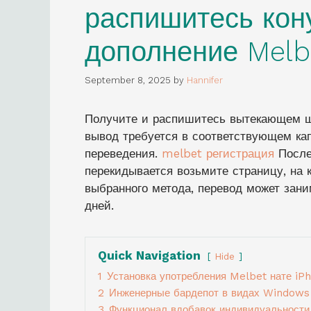
распишитесь кон
дополнение Melb
September 8, 2025
by
Hannifer
Получите и распишитесь вытекающем ш
вывод требуется в соответствующем ка
переведения.
melbet регистрация
После
перекидывается возьмите страницу, на 
выбранного метода, перевод может зан
дней.
Quick Navigation
Hide
1
Установка употребления Melbet нате iPh
2
Инженерные бардепот в видах Windows
3
Функционал вдобавок индивидуальности