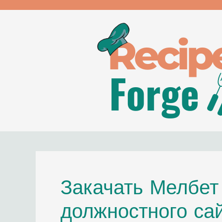
Skip
to
content
Закачать Мелбет
должностного сай