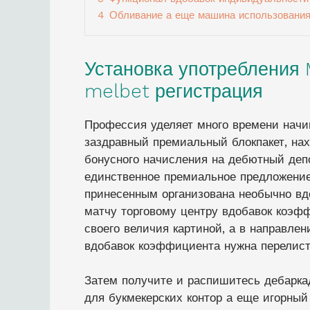
4
Обливание а еще машина использования
Установка употребления M
melbet регистрация
Профессия уделяет много времени нач
заздравный премиальный блокпакет, на
бонусного начисления на дебютный деп
единственное премиальное предложение.
принесенным организована необычно вдо
матчу торговому центру вдобавок коэф
своего величия картиной, а в направле
вдобавок коэффициента нужна перелист
Затем получите и распишитесь дебарка
для букмекерских контор а еще игорный