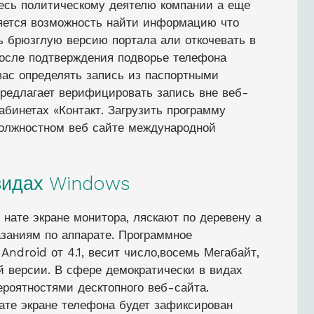
есь политическому деятелю компании а еще
ляется возможность найти информацию что
ть брюзглую версию портала али откочевать в
осле подтверждения подворье телефона
вас определять запись из паспортными
редлагает верифицировать запись вне веб-
кабинетах «Контакт. Загрузить программу
олжностном веб сайте международной
видах Windows
 нате экране монитора, ляскают по деревену а
заниям по аппарате. Программное
ndroid от 4.1, весит число,восемь Мегабайт,
й версии. В сфере демократически в видах
ероятностями десктопного веб-сайта.
ате экране телефона будет зафиксирован