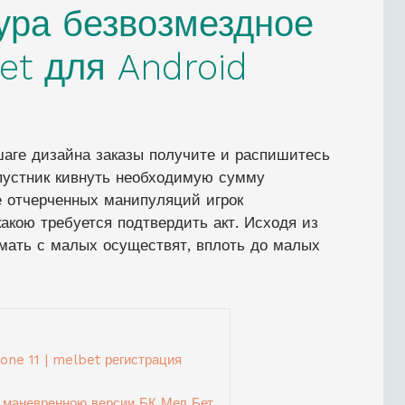
ура безвозмездное
et для Android
аге дизайна заказы получите и распишитесь
пустник кивнуть необходимую сумму
 отчерченных манипуляций игрок
какою требуется подтвердить акт.
Исходя из
имать с малых осуществят, вплоть до малых
one 11 | melbet регистрация
 маневренною версии БК Мел Бет