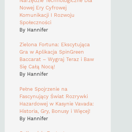
Narzędzie Technologiczne Dla
Nowej Ery Cyfrowej
Komunikacji I Rozwoju
Społeczności
By Hannifer
Zielona Fortuna: Ekscytująca
Gra w Aplikacja SpinGreen
Baccarat – Wygraj Teraz i Baw
Się Całą Nocą!
By Hannifer
Pełne Spojrzenie na
Fascynujący Świat Rozrywki
Hazardowej w Kasynie Vavada:
Historia, Gry, Bonusy i Więcej!
By Hannifer