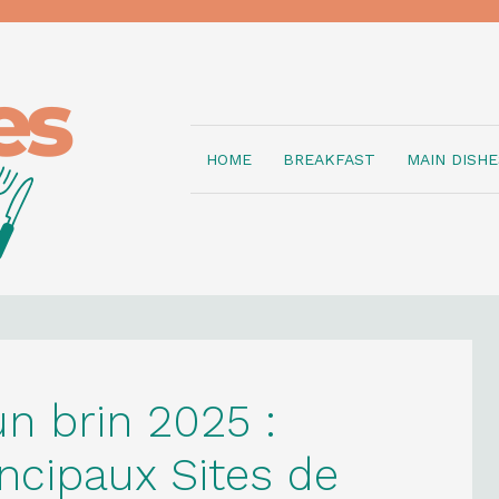
HOME
BREAKFAST
MAIN DISHE
un brin 2025 :
ncipaux Sites de