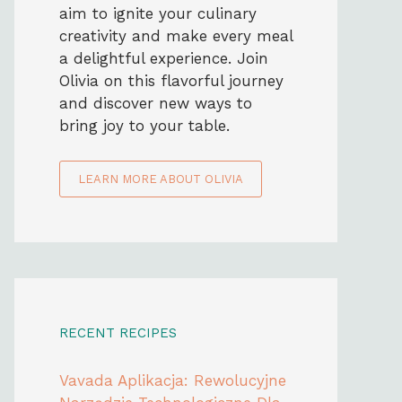
aim to ignite your culinary
creativity and make every meal
a delightful experience. Join
Olivia on this flavorful journey
and discover new ways to
bring joy to your table.
LEARN MORE ABOUT OLIVIA
RECENT RECIPES
Vavada Aplikacja: Rewolucyjne