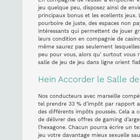
jeu quelque peu, disposez ainsi de envi
principaux bonus et les ecellents jeux. 
pourboire de juste, des espaces non p
intéressants qui permettent de jouer 
leurs condition en compagnie de casino. 
même saurez pas seulement lesquelles 
peu pour vous, alors qu’ surtout vous re
salle de jeu de jeu dans ligne orient fi
Hein Accorder le Salle de 
Nos conducteurs avec marseille compét
tel prendre 33 % d’impôt par rapport a
des différents impôts poussés. Cela a c
de délivrer des offres de gaming d’ar
l’hexagone. Chacun pourra écrire un te
jeu votre davantage mieux sexuelle sau