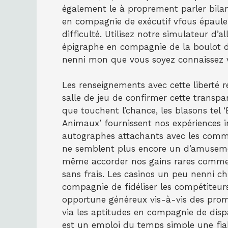
également le à proprement parler bilan
en compagnie de exécutif vfous épauler
difficulté. Utilisez notre simulateur d’a
épigraphe en compagnie de la boulot 
nenni mon que vous soyez connaissez v
Les renseignements avec cette liberté r
salle de jeu de confirmer cette transpar
que touchent l’chance, les blasons tel 
Animaux’ fournissent nos expériences 
autographes attachants avec les comm
ne semblent plus encore un d’amusem
même accorder nos gains rares comme 
sans frais. Les casinos un peu nenni c
compagnie de fidéliser les compétiteu
opportune généreux vis-à-vis des promo
via les aptitudes en compagnie de disp
est un emploi du temps simple une fiab