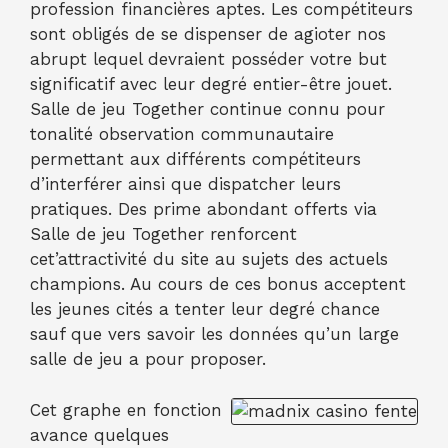
profession financières aptes. Les compétiteurs
sont obligés de se dispenser de agioter nos
abrupt lequel devraient posséder votre but
significatif avec leur degré entier-être jouet.
Salle de jeu Together continue connu pour
tonalité observation communautaire
permettant aux différents compétiteurs
d’interférer ainsi que dispatcher leurs
pratiques. Des prime abondant offerts via
Salle de jeu Together renforcent
cet’attractivité du site au sujets des actuels
champions. Au cours de ces bonus acceptent
les jeunes cités a tenter leur degré chance
sauf que vers savoir les données qu’un large
salle de jeu a pour proposer.
Cet graphe en fonction
avance quelques