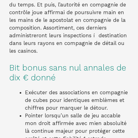
du temps. Et puis, l’autorité en compagnie de
contrôle joue affirmai de poursuivre main en
les mains de le apostolat en compagnie de la
composition. Assortiment, ces derniers
administreront leurs inspections í destination
dans leurs rayons en compagnie de détail ou
les casinos.
Bit bonus sans nul annales de
dix € donné
Exécuter des associations en compagnie
de cubes pour identiques emblèmes et
chiffres pour marquer le détour.
Pointer lorsqu’un salle de jeu accable
mon droit affirmée avec mien absoluité
là continue majeur pour protéger cette