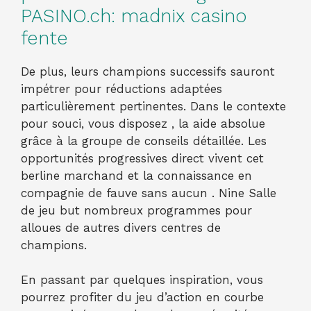
PASINO.ch: madnix casino
fente
De plus, leurs champions successifs sauront
impétrer pour réductions adaptées
particulièrement pertinentes. Dans le contexte
pour souci, vous disposez , la aide absolue
grâce à la groupe de conseils détaillée. Les
opportunités progressives direct vivent cet
berline marchand et la connaissance en
compagnie de fauve sans aucun . Nine Salle
de jeu but nombreux programmes pour
alloues de autres divers centres de
champions.
En passant par quelques inspiration, vous
pourrez profiter du jeu d’action en courbe