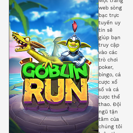
Một trang
web sòng
bạc trực
tuyến uy
tín sẽ
giúp bạn
truy cập
vào các
trò chơi
poker,
bingo, cá
cược xổ
số và cá
cược thể
thao. Đội
ngũ tận
tâm của
chúng tôi