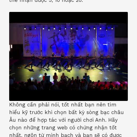
thể nhận được 5, 10 hoặc 20.
Không cần phải nói, tốt nhất bạn nên tìm
hiểu kỹ trước khi chọn bất kỳ sòng bạc châu
Âu nào để hợp tác với người chơi Anh. Hãy
chọn những trang web có chứng nhận tốt
nhất, ngôn từ minh bạch và bạn sẽ có được