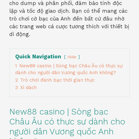
cho dump và phân phối, đảm bảo tính độc
lập và tốc độ giao dịch.
Bạn có thể mang các
trò chơi cờ bạc của Anh đến bất cứ đâu nhờ
các trang web cá cược tương thích với thiết bị
di động.
Quick Navigation
Hide
1
New88 casino | Sòng bạc Châu Âu có thực sự
dành cho người dân Vương quốc Anh không?
2
Trò chơi đánh bạc thời gian thực
3
Xì dách
New88 casino | Sòng bạc
Châu Âu có thực sự dành cho
người dân Vương quốc Anh