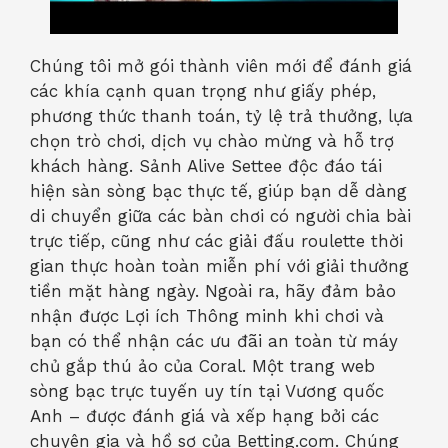
Chúng tôi mở gói thành viên mới để đánh giá
các khía cạnh quan trọng như giấy phép,
phương thức thanh toán, tỷ lệ trả thưởng, lựa
chọn trò chơi, dịch vụ chào mừng và hỗ trợ
khách hàng. Sảnh Alive Settee độc ​​đáo tái
hiện sàn sòng bạc thực tế, giúp bạn dễ dàng
di chuyển giữa các bàn chơi có người chia bài
trực tiếp, cũng như các giải đấu roulette thời
gian thực hoàn toàn miễn phí với giải thưởng
tiền mặt hàng ngày. Ngoài ra, hãy đảm bảo
nhận được Lợi ích Thông minh khi chơi và
bạn có thể nhận các ưu đãi an toàn từ máy
chủ gắp thú ảo của Coral. Một trang web
sòng bạc trực tuyến uy tín tại Vương quốc
Anh – được đánh giá và xếp hạng bởi các
chuyên gia và hồ sơ của Betting.com. Chúng