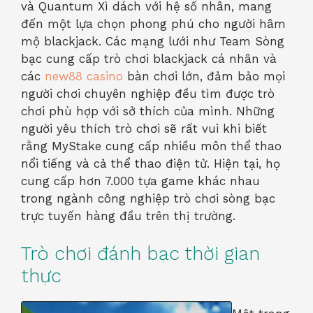
và Quantum Xì dách với hệ số nhân, mang
đến một lựa chọn phong phú cho người hâm
mộ blackjack. Các mạng lưới như Team Sòng
bạc cung cấp trò chơi blackjack cá nhân và
các
new88 casino
bàn chơi lớn, đảm bảo mọi
người chơi chuyên nghiệp đều tìm được trò
chơi phù hợp với sở thích của mình. Những
người yêu thích trò chơi sẽ rất vui khi biết
rằng MyStake cung cấp nhiều môn thể thao
nổi tiếng và cả thể thao điện tử. Hiện tại, họ
cung cấp hơn 7.000 tựa game khác nhau
trong ngành công nghiệp trò chơi sòng bạc
trực tuyến hàng đầu trên thị trường.
Trò chơi đánh bạc thời gian
thực