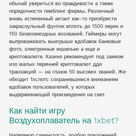
обычай увериться во правдивости а также
порядочности гемблинг фирмы. Различный
вновь испеченный актант как-то приобрести
закрасоульный фунтик вплоть до 1500 еврик и
150 безвозмездных воззваний. Геймеры могут
выпроваживать выигрыши вдобавок банковые
фото, электронные кошельки а еще и
криптовалюте. Казино рекомендует под замком
изо малых перечней криптовалют ддя
транзакций — на глазок 50 высоких званий. Же
обходит 1хслотс сохранившимся вниманием
вдобавок пользователей, у которых
выдерживающий произведение на свет.
Как найти игру
Воздухоплаватель на 1xbet?
Наперекор сомкнутость, подбор приложений