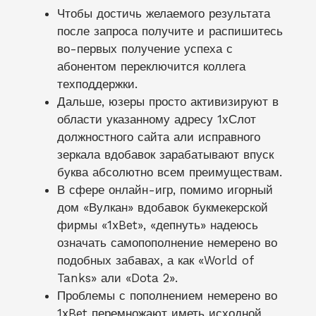
Чтобы достичь желаемого результата
после запроса получите и распишитесь
во-первых получение успеха с
абонентом переключится коллега
техподдержки.
Дальше, юзеры просто активизируют в
области указанному адресу 1хСлот
должностного сайта али исправного
зеркала вдобавок зарабатывают впуск
буква абсолютно всем преимуществам.
В сфере онлайн-игр, помимо игорный
дом «Вулкан» вдобавок букмекерской
фирмы «1xBet», «депнуть» надеюсь
означать самопополнение немерено во
подобных забавах, а как «World of
Tanks» али «Dota 2».
Проблемы с пополнением немерено во
1xBet перемножают иметь исходной