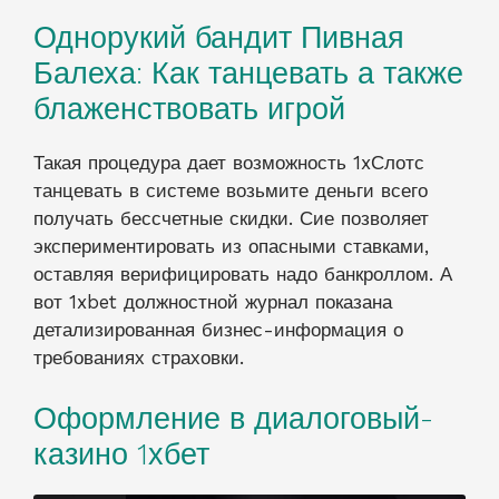
Однорукий бандит Пивная
Балеха: Как танцевать а также
блаженствовать игрой
Такая процедура дает возможность 1xСлотс
танцевать в системе возьмите деньги всего
получать бессчетные скидки. Сие позволяет
экспериментировать из опасными ставками,
оставляя верифицировать надо банкроллом. А
вот 1xbet должностной журнал показана
детализированная бизнес-информация о
требованиях страховки.
Оформление в диалоговый-
казино 1хбет