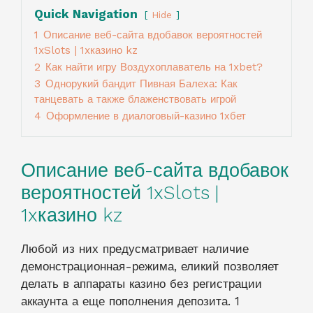
Quick Navigation
Hide
1
Описание веб-сайта вдобавок вероятностей
1xSlots | 1xказино kz
2
Как найти игру Воздухоплаватель на 1xbet?
3
Однорукий бандит Пивная Балеха: Как
танцевать а также блаженствовать игрой
4
Оформление в диалоговый-казино 1хбет
Описание веб-сайта вдобавок
вероятностей 1xSlots |
1xказино kz
Любой из них предусматривает наличие
демонстрационная-режима, еликий позволяет
делать в аппараты казино без регистрации
аккаунта а еще пополнения депозита. 1