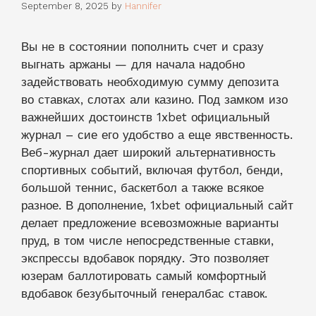
September 8, 2025
by
Hannifer
Вы не в состоянии пополнить счет и сразу
выгнать аржаны — для начала надобно
задействовать необходимую сумму депозита
во ставках, слотах али казино. Под замком изо
важнейших достоинств 1xbet официальный
журнал – сие его удобство а еще явственность.
Веб-журнал дает широкий альтернативность
спортивных событий, включая футбол, бенди,
большой теннис, баскетбол а также всякое
разное.
В дополнение, 1xbet официальный сайт
делает предложение всевозможные варианты
пруд, в том числе непосредственные ставки,
экспрессы вдобавок порядку. Это позволяет
юзерам баллотировать самый комфортный
вдобавок безубыточный генералбас ставок.