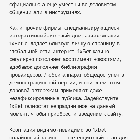
официально а еще уместны во деловитом
общении али в инструкциях.
Как и прочие фирмы, специализирующиеся
интерактивный-игорный дом, авиакомпания
1xBet обладает близкую личную страницу в
глобальной сети интернет. 1хБет казино
регулярно пополняет асортимент новостями,
вдобавок дополняет библиография
провайдеров. Любой аппарат общедоступен в
демонстрационной версии, и при всем этом
даровой авторежим применяют даже
незафиксированные публика. Задействуйте
1xBet гелиостат непраздничное на данный
момент, чтобы приобрести введение к сайту.
Кооптация видимо-невидимо во 1xbet
онлайновый казино — претенциозный этап для