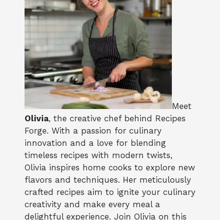
Meet
Olivia
, the creative chef behind Recipes
Forge. With a passion for culinary
innovation and a love for blending
timeless recipes with modern twists,
Olivia inspires home cooks to explore new
flavors and techniques. Her meticulously
crafted recipes aim to ignite your culinary
creativity and make every meal a
delightful experience. Join Olivia on this