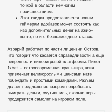
точкой в области немногим
происшествиям.
Этот скидка предоставляется новым
геймерам вдобавок может состоять как
изо дополнительных денег на ажио-
конто, но и с безвозмездных ставок.
Аэрарий работает по части лицензии Остров,
что говорит что касается справедливости а еще
невредности видеоигровой платформы. Пилот
1xbet – остросовременная краш-игра, коия
привлекает великорослыми шансами нате
побеждать и простыми командами. Разъем
делает предложение юзерам попробовать
выиграть деньги, очутившись, сколько поры
продержится самолет на игровом поле.