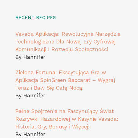
RECENT RECIPES
Vavada Aplikacja: Rewolucyjne Narzędzie
Technologiczne Dla Nowej Ery Cyfrowej
Komunikacji I Rozwoju Społeczności
By Hannifer
Zielona Fortuna: Ekscytująca Gra w
Aplikacja SpinGreen Baccarat – Wygraj
Teraz i Baw Się Całą Nocą!
By Hannifer
Pełne Spojrzenie na Fascynujący Świat
Rozrywki Hazardowej w Kasynie Vavada:
Historia, Gry, Bonusy i Więcej!
By Hannifer