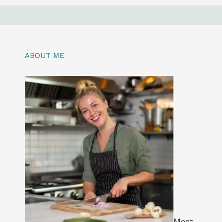
ABOUT ME
Meet