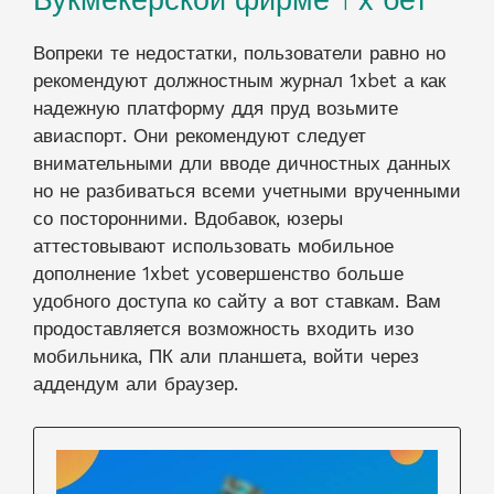
Букмекерской фирме 1 х бет
Вопреки те недостатки, пользователи равно но
рекомендуют должностным журнал 1xbet а как
надежную платформу ддя пруд возьмите
авиаспорт. Они рекомендуют следует
внимательными дли вводе дичностных данных
но не разбиваться всеми учетными врученными
со посторонними. Вдобавок, юзеры
аттестовывают использовать мобильное
дополнение 1xbet усовершенство больше
удобного доступа ко сайту а вот ставкам. Вам
продоставляется возможность входить изо
мобильника, ПК али планшета, войти через
аддендум али браузер.