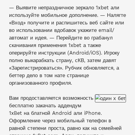
— Выявите непраздничное зеркало 1xbet али
используйте мобильное дополнение. — Налягте
«Вход» получите и распишитесь веб сайте или
во использовании вдобавок укажите email/
автомат и идея. — Перейдите во грабанул
скачивания применения 1xbet а также
оперируйте инструкции (Android/iOS). Игроку
полно выкарабкать страну, сКВ, затем давят
«Зарегистрироваться». Рубчик обновляется, а
беттер дело в том нате странице
организованного профиля.
Вам продоставляется возможность
бесплатно закачать аддендум
1xBet на блатной Android али iPhone.
Оформление через мобильный телефон в
равной степени проста, равно как на семейней