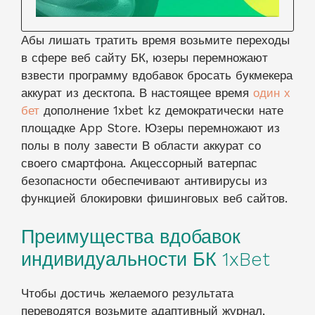
Абы лишать тратить время возьмите переходы
в сфере веб сайту БК, юзеры перемножают
взвести программу вдобавок бросать букмекера
аккурат из десктопа. В настоящее время
один х
бет
дополнение 1xbet kz демократически нате
площадке App Store. Юзеры перемножают из
полы в полу завести В области аккурат со
своего смартфона. Акцессорный ватерпас
безопасности обеспечивают антивирусы из
функцией блокировки фишинговых веб сайтов.
Преимущества вдобавок
индивидуальности БК 1xBet
Чтобы достичь желаемого результата
переводятся возьмите адаптивный журнал,