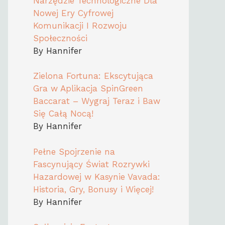
Narzędzie Technologiczne Dla
Nowej Ery Cyfrowej
Komunikacji I Rozwoju
Społeczności
By Hannifer
Zielona Fortuna: Ekscytująca
Gra w Aplikacja SpinGreen
Baccarat – Wygraj Teraz i Baw
Się Całą Nocą!
By Hannifer
Pełne Spojrzenie na
Fascynujący Świat Rozrywki
Hazardowej w Kasynie Vavada:
Historia, Gry, Bonusy i Więcej!
By Hannifer