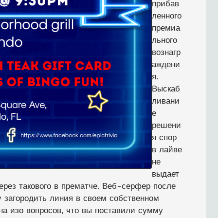
прибав
ленного
премиа
льного
вознагр
аждени
я.
Выскаб
ливани
е
решени
я спор
в лайве
не
выдает
ерез такового в прематче. Веб-серфер после
гу загородить линия в своем собственном
на изо вопросов, что вы поставили сумму