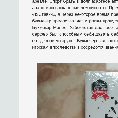
ареале. Спорт брать в долг азартное ап
аналогично локальные чемпионаты. Пред
«1хСтавки», а через некоторое время п
букмекер предоставляет игрокам пропус
Букмекер Мелбет Узбекистан дает все г
серфер был способным себя давать себя
его дезориентируют. Букмекерская конт
игрокам впоследствии сосредоточивани