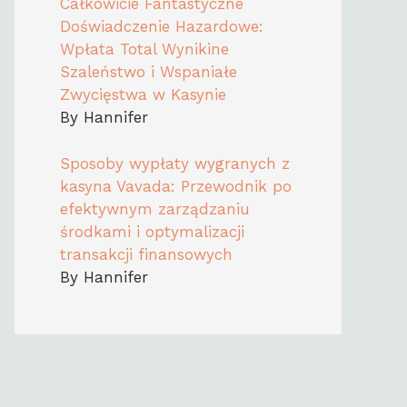
Całkowicie Fantastyczne
Doświadczenie Hazardowe:
Wpłata Total Wynikine
Szaleństwo i Wspaniałe
Zwycięstwa w Kasynie
By Hannifer
Sposoby wypłaty wygranych z
kasyna Vavada: Przewodnik po
efektywnym zarządzaniu
środkami i optymalizacji
transakcji finansowych
By Hannifer