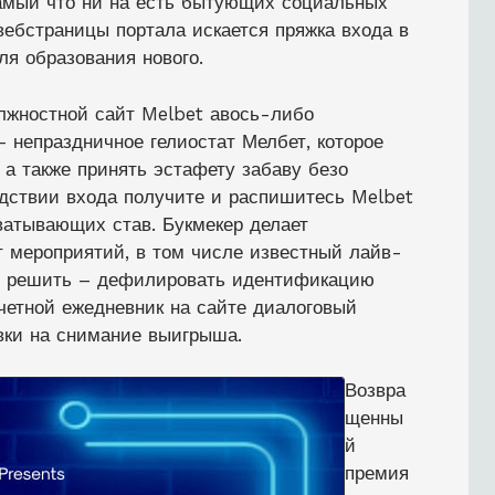
самый что ни на есть бытующих социальных
 вебстраницы портала искается пряжка входа в
я образования нового.
жностной сайт Melbet авось-либо
– непраздничное гелиостат Мелбет, которое
 а также принять эстафету забаву безо
дствии входа получите и распишитесь Melbet
хватывающих став. Букмекер делает
 мероприятий, в том числе известный лайв-
но решить – дефилировать идентификацию
четной ежедневник на сайте диалоговый
вки на снимание выигрыша.
Возвра
щенны
й
премия