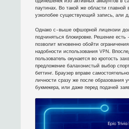
одинешенек изо активных аккаунтов в 
паутинах. Во такой же области главной
узколобее существующий запись, али дл
Однако с-выше офшорной лицензии дол
подчиняться блокировке. Решение есть 
позволит мгновенно обойти ограничения
надобности использования VPN. Впосле
пользователь окунается во кротость за
предложение балахонистый выбор спорт
беттинг. Браузер вправе самостоятель
личности сразу же после образования у
букмекера, или даже перед подачей зая