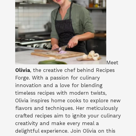
Meet
Olivia
, the creative chef behind Recipes
Forge. With a passion for culinary
innovation and a love for blending
timeless recipes with modern twists,
Olivia inspires home cooks to explore new
flavors and techniques. Her meticulously
crafted recipes aim to ignite your culinary
creativity and make every meal a
delightful experience. Join Olivia on this