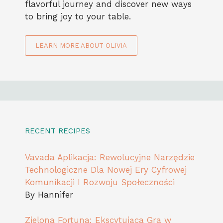
flavorful journey and discover new ways
to bring joy to your table.
LEARN MORE ABOUT OLIVIA
RECENT RECIPES
Vavada Aplikacja: Rewolucyjne Narzędzie
Technologiczne Dla Nowej Ery Cyfrowej
Komunikacji I Rozwoju Społeczności
By Hannifer
Zielona Fortuna: Ekscytująca Gra w