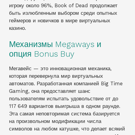
игроку около 96%, Book of Dead продолжает
быть излюбленным выбором среди опытных
геймеров и новичков в мире виртуальных
казино.
Механизмы Megaways и
опция Bonus Buy
Мегавейс — это инновационная механика,
которая перевернула мир виртуальных
автоматов. Разработанная компанией Big Time
Gaming, она предоставляет шанс
пользователям испытать удовольствие от до
117 649 вариантов выигрыша в одном раунде.
Эта самая неповторимая система базируется
на произвольном модификации числа
символов на любом катушке, что делает всякий