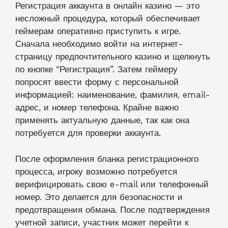
Регистрация аккаунта в онлайн казино — это
несложный процедура, который обеспечивает
геймерам оперативно приступить к игре.
Сначала необходимо войти на интернет-
страницу предпочтительного казино и щелкнуть
по кнопке “Регистрация”. Затем геймеру
попросят ввести форму с персональной
информацией: наименование, фамилия, email-
адрес, и номер телефона. Крайне важно
применять актуальную данные, так как она
потребуется для проверки аккаунта.
После оформления бланка регистрационного
процесса, игроку возможно потребуется
верифицировать свою e-mail или телефонный
номер. Это делается для безопасности и
предотвращения обмана. После подтверждения
учетной записи, участник может перейти к