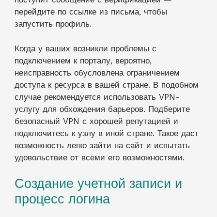
перейдите по ссылке из письма, чтобы
запустить профиль.
Когда у ваших возникли проблемы с
подключением к порталу, вероятно,
неисправность обусловлена ограничением
доступа к ресурса в вашей стране. В подобном
случае рекомендуется использовать VPN-
услугу для обхождения барьеров. Подберите
безопасный VPN с хорошей репутацией и
подключитесь к узлу в иной стране. Такое даст
возможность легко зайти на сайт и испытать
удовольствие от всеми его возможностями.
Создание учетной записи и
процесс логина