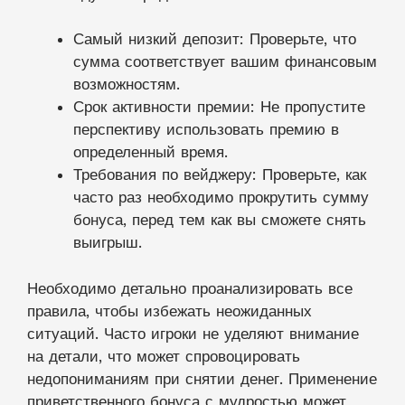
Самый низкий депозит: Проверьте, что
сумма соответствует вашим финансовым
возможностям.
Срок активности премии: Не пропустите
перспективу использовать премию в
определенный время.
Требования по вейджеру: Проверьте, как
часто раз необходимо прокрутить сумму
бонуса, перед тем как вы сможете снять
выигрыш.
Необходимо детально проанализировать все
правила, чтобы избежать неожиданных
ситуаций. Часто игроки не уделяют внимание
на детали, что может спровоцировать
недопониманиям при снятии денег. Применение
приветственного бонуса с мудростью может