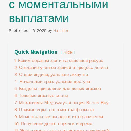
с моментальными
выплатами
September 16, 2025
by
Hannifer
Quick Navigation
Hide
1
Каким образом зайти на основной ресурс
2
Создание учетной записи и процесс логина
3
Опции индивидуального аккаунта
4
Начальный приз: условия доступа
5
Бездепы привилегии для новых игроков
6
Топовые игровые слоты
7
Механизмы Megaways и опция Bonus Buy
8
Прямые игры: достоинства формата
9
Моментальные вклады и их ограничения
10
Получение денег: порядок и время
11
Элитарные-статусы и системы-привилегий