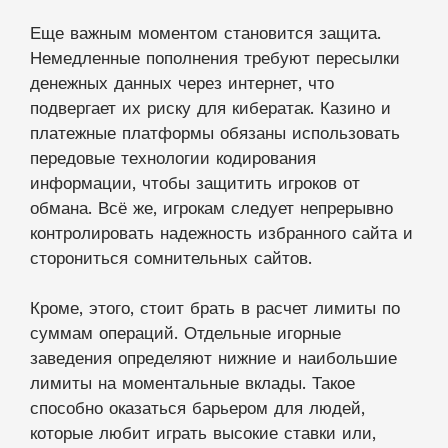
Еще важным моментом становится защита.
Немедленные пополнения требуют пересылки
денежных данных через интернет, что
подвергает их риску для кибератак. Казино и
платежные платформы обязаны использовать
передовые технологии кодирования
информации, чтобы защитить игроков от
обмана. Всё же, игрокам следует непрерывно
контролировать надежность избранного сайта и
сторониться сомнительных сайтов.
Кроме, этого, стоит брать в расчет лимиты по
суммам операций. Отдельные игорные
заведения определяют нижние и наибольшие
лимиты на моментальные вклады. Такое
способно оказаться барьером для людей,
которые любит играть высокие ставки или,