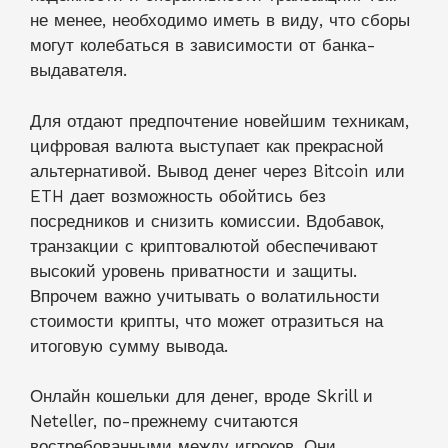
не менее, необходимо иметь в виду, что сборы
могут колебаться в зависимости от банка-
выдавателя.
Для отдают предпочтение новейшим техникам,
цифровая валюта выступает как прекрасной
альтернативой. Вывод денег через Bitcoin или
ETH дает возможность обойтись без
посредников и снизить комиссии. Вдобавок,
транзакции с криптовалютой обеспечивают
высокий уровень приватности и защиты.
Впрочем важно учитывать о волатильности
стоимости крипты, что может отразиться на
итоговую сумму вывода.
Онлайн кошельки для денег, вроде Skrill и
Neteller, по-прежнему считаются
востребованными между игроков. Они