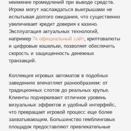
неимение промедлений при выводе средств.
Игроки могут наслаждаться выигрышами не
испытывая долгого ожидания, что существенно
увеличивает кредит доверия к казино.
Эксплуатация актуальных технологий,
например
7к официальный сайт
, криптовалюты
и цифровые кошельки, позволяет обеспечить
скорость и защищенность денежных
транзакций.
Коллекция игровых автоматов в подобных
заведениях впечатляет разнообразием: от
традиционных слотов до реальных крупье.
Клиенты подчеркивают отличное уровень
визуальных эффектов и удобный интерфейс,
что превращает игровой процесс еще более
захватывающим. Большинство гемблинговых
площадок предоставляют привлекательные