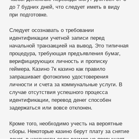
до 7 будних дней, что следует иметь в виду
при подготовке.
Следует осознавать о требовании
идентификации учетной записи перед
начальной транзакцией на вывод. Это типичная
процедура, требующая предъявления бумаг,
верифицирующих личность и прописку
геймера. Казино 7к казино как правило
запрашивает фотокопию удостоверения
личности и счета за коммунальные услуги. В
случае отсутствия успешного процесса
идентификации, перевод денег способен
задержаться или вовсе отклонен.
Кроме того, необходимо учесть на вероятные
сборы. Некоторые казино берут плату за снятие
денег, в частности если размер не превышает