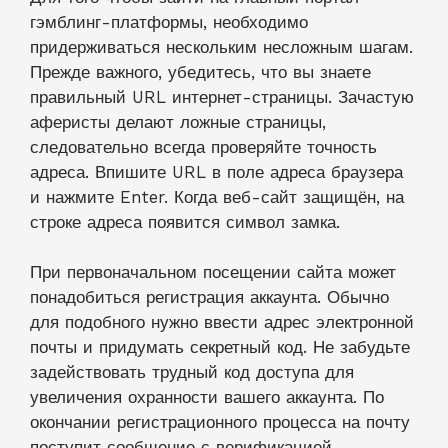
гэмблинг-платформы, необходимо
придерживаться нескольким несложным шагам.
Прежде важного, убедитесь, что вы знаете
правильный URL интернет-страницы. Зачастую
аферисты делают ложные страницы,
следовательно всегда проверяйте точность
адреса. Впишите URL в поле адреса браузера
и нажмите Enter. Когда веб-сайт защищён, на
строке адреса появится символ замка.
При первоначальном посещении сайта может
понадобиться регистрация аккаунта. Обычно
для подобного нужно ввести адрес электронной
почты и придумать секретный код. Не забудьте
задействовать трудный код доступа для
увеличения охранности вашего аккаунта. По
окончании регистрационного процесса на почту
поступит сообщение с верификацией —