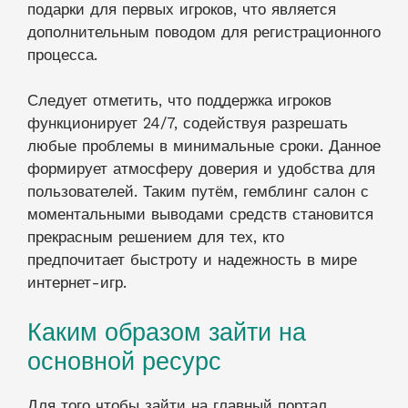
подарки для первых игроков, что является
дополнительным поводом для регистрационного
процесса.
Следует отметить, что поддержка игроков
функционирует 24/7, содействуя разрешать
любые проблемы в минимальные сроки. Данное
формирует атмосферу доверия и удобства для
пользователей. Таким путём, гемблинг салон с
моментальными выводами средств становится
прекрасным решением для тех, кто
предпочитает быстроту и надежность в мире
интернет-игр.
Каким образом зайти на
основной ресурс
Для того чтобы зайти на главный портал