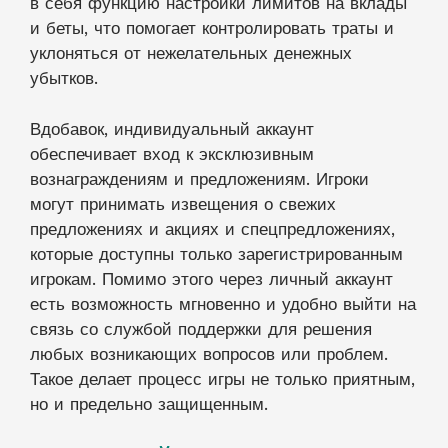
в себя функцию настройки лимитов на вклады
и беты, что помогает контролировать траты и
уклоняться от нежелательных денежных
убытков.
Вдобавок, индивидуальный аккаунт
обеспечивает вход к эксклюзивным
вознаграждениям и предложениям. Игроки
могут принимать извещения о свежих
предложениях и акциях и спецпредложениях,
которые доступны только зарегистрированным
игрокам. Помимо этого через личный аккаунт
есть возможность мгновенно и удобно выйти на
связь со службой поддержки для решения
любых возникающих вопросов или проблем.
Такое делает процесс игры не только приятным,
но и предельно защищенным.