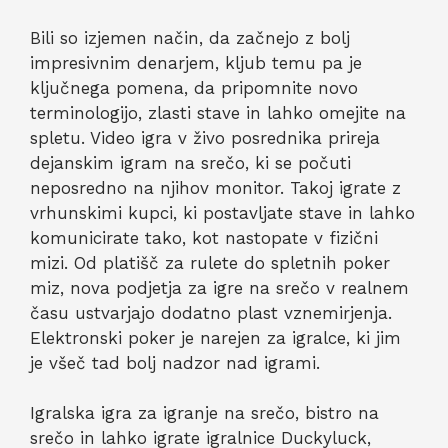
Bili so izjemen način, da začnejo z bolj
impresivnim denarjem, kljub temu pa je
ključnega pomena, da pripomnite novo
terminologijo, zlasti stave in lahko omejite na
spletu. Video igra v živo posrednika prireja
dejanskim igram na srečo, ki se počuti
neposredno na njihov monitor. Takoj igrate z
vrhunskimi kupci, ki postavljate stave in lahko
komunicirate tako, kot nastopate v fizični
mizi. Od platišč za rulete do spletnih poker
miz, nova podjetja za igre na srečo v realnem
času ustvarjajo dodatno plast vznemirjenja.
Elektronski poker je narejen za igralce, ki jim
je všeč tad bolj nadzor nad igrami.
Igralska igra za igranje na srečo, bistro na
srečo in lahko igrate igralnice Duckyluck,