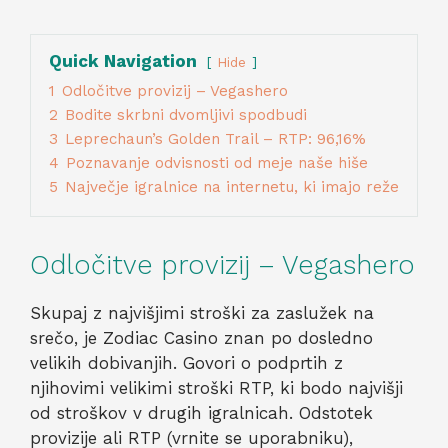
Quick Navigation
Hide
1
Odločitve provizij – Vegashero
2
Bodite skrbni dvomljivi spodbudi
3
Leprechaun’s Golden Trail – RTP: 96,16%
4
Poznavanje odvisnosti od meje naše hiše
5
Največje igralnice na internetu, ki imajo reže
Odločitve provizij – Vegashero
Skupaj z najvišjimi stroški za zaslužek na
srečo, je Zodiac Casino znan po dosledno
velikih dobivanjih. Govori o podprtih z
njihovimi velikimi stroški RTP, ki bodo najvišji
od stroškov v drugih igralnicah. Odstotek
provizije ali RTP (vrnite se uporabniku),