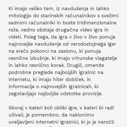
Ki imajo veliko tem, iz navdušenja in lahko
mitologijo do starinskih računalnikov s svežimi
sadnimi računalniki in boste tridimenzionalne
reže, vedno obstaja drugačna video igra in
videti. Poleg tega, da igra v živo v živo ponuja
najnovejše navdušenje od verodostojnega iger
na srečo pokonci na zaslonu, ki ponuja
resnične izkušnje, ki imajo vrhunske vlagatelje
in lahko resnično korak. Drugič, omenite
podrobne preglede najboljših igralnic na
internetu, ki imajo hiter dobiček, in
informacije o najnovejših igralnicah, ki
zagotavljajo najboljše odstotke provizije.
Skoraj v kateri koli obliki igre, v kateri bi radi
uživali, je pomembno, da naklonimo
uveljavljeni internetni igralnici, ki jo je naročil