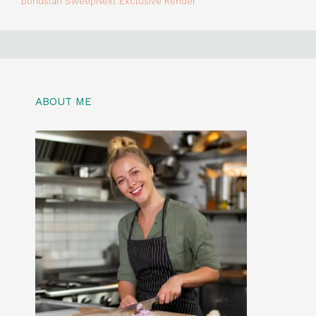
bonusları SweepNext Exclusive Render
ABOUT ME