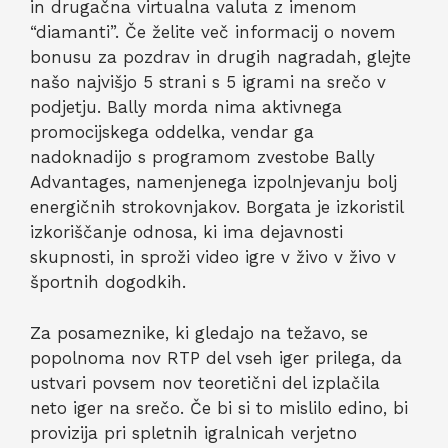
in drugačna virtualna valuta z imenom
“diamanti”. Če želite več informacij o novem
bonusu za pozdrav in drugih nagradah, glejte
našo najvišjo 5 strani s 5 igrami na srečo v
podjetju. Bally morda nima aktivnega
promocijskega oddelka, vendar ga
nadoknadijo s programom zvestobe Bally
Advantages, namenjenega izpolnjevanju bolj
energičnih strokovnjakov. Borgata je izkoristil
izkoriščanje odnosa, ki ima dejavnosti
skupnosti, in sproži video igre v živo v živo v
športnih dogodkih.
Za posameznike, ki gledajo na težavo, se
popolnoma nov RTP del vseh iger prilega, da
ustvari povsem nov teoretični del izplačila
neto iger na srečo. Če bi si to mislilo edino, bi
provizija pri spletnih igralnicah verjetno