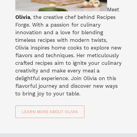
Meet
Olivia
, the creative chef behind Recipes
Forge. With a passion for culinary
innovation and a love for blending
timeless recipes with modern twists,
Olivia inspires home cooks to explore new
flavors and techniques. Her meticulously
crafted recipes aim to ignite your culinary
creativity and make every meal a
delightful experience. Join Olivia on this
flavorful journey and discover new ways
to bring joy to your table.
LEARN MORE ABOUT OLIVIA