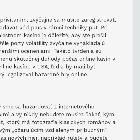
rivítaním, zvyčajne sa musíte zaregistrovať,
adávať kód plus v rámci techniky put. Pri
estnom kasíne je dôležité, aby ste prešli
žšie porty volatility zvyčajne vynakladajú
menšími oceneniami. Takéto tvrdenia sú
 menu skutočnej dohody počas online kasín v
nline kasíno v USA, ľudia by mali byť
rý legalizoval hazardné hry online.
by sme sa hazardovať z internetového
olmi a vy nikdy nebudete musieť čakať, kým
, ktorý má fotografie klasických románov a
ovým „očarujúcim vzdialeným príbuzným“
 kasínových hier, napríklad rulety a budete