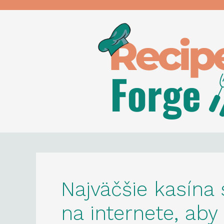
Skip
to
content
Najväčšie kasína
na internete, ab