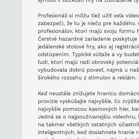
Profesionáli si môžu tiež užiť veľa vide
zabezpečí, že tu je niečo pre každého.
profesionálov, ktorí majú svoju formu 
Čerstvé hazardné zariadenie poskytuje
jedálenské stolové hry, ako aj regist
odstúpením. Typické súťaže a vy budete
ľudí, ktorí majú radi obrovský potenciá
vybudovala dobrú povesť, najmä u naši
širokého rozsahu z stimulov a reklám.
Keď neustále znižujete hranicu domácn
provízie vyskúšajte najvyššie, čo zvýši
najvyššie pomocou kasínových hier, bav
Jedná sa o najpoužívanejšiu videohru, 
na takmer všetkých ostatných účastník
inteligentných, keď dosiahnete hranie r