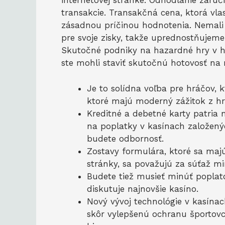
internetovej stránke. Odhodlanie zaru
transakcie. Transakčná cena, ktorá vlas
zásadnou príčinou hodnotenia. Nemali
pre svoje zisky, takže uprednostňujeme
Skutočné podniky na hazardné hry v ho
ste mohli staviť skutočnú hotovosť na 
Je to solídna voľba pre hráčov, k
ktoré majú moderný zážitok z hr
Kreditné a debetné karty patria
na poplatky v kasínach založen
budete odbornosť.
Zostavy formulára, ktoré sa maj
stránky, sa považujú za súťaž m
Budete tiež musieť minúť poplato
diskutuje najnovšie kasíno.
Nový vývoj technológie v kasín
skôr vylepšenú ochranu športovc