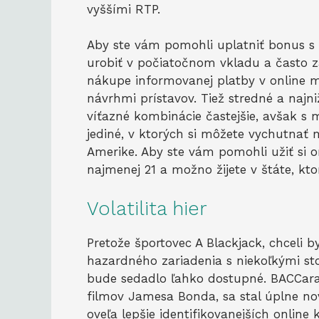
vyššími RTP.
Aby ste vám pomohli uplatniť bonus s p
urobiť v počiatočnom vkladu a často z
nákupe informovanej platby v online mi
návrhmi prístavov. Tiež stredné a najni
víťazné kombinácie častejšie, avšak s 
jediné, v ktorých si môžete vychutnať
Amerike. Aby ste vám pomohli užiť si o
najmenej 21 a možno žijete v štáte, kto
Volatilita hier
Pretože športovec A Blackjack, chceli 
hazardného zariadenia s niekoľkými st
bude sedadlo ľahko dostupné. BACCarat
filmov Jamesa Bonda, sa stal úplne n
oveľa lepšie identifikovanejších online