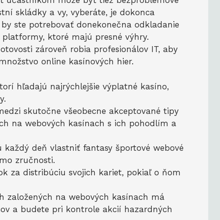
čiť účastníkom môže byť tiež bezproblémové
tní skládky a vy, vyberáte, je dokonca
 by ste potrebovať donekonečna odkladanie
 platformy, ktoré majú presné výhry.
tovosti zároveň robia profesionálov IT, aby
množstvo online kasínových hier.
torí hľadajú najrýchlejšie výplatné kasíno,
y.
 medzi skutočne všeobecne akceptované tipy
ých na webových kasínach s ich pohodlím a
ú každý deň vlastniť fantasy športové webové
imo zručnosti.
k za distribúciu svojich kariet, pokiaľ o ňom
ach založených na webových kasínach má
ov a budete pri kontrole akcií hazardných