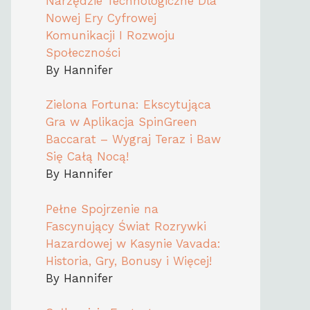
Narzędzie Technologiczne Dla
Nowej Ery Cyfrowej
Komunikacji I Rozwoju
Społeczności
By Hannifer
Zielona Fortuna: Ekscytująca
Gra w Aplikacja SpinGreen
Baccarat – Wygraj Teraz i Baw
Się Całą Nocą!
By Hannifer
Pełne Spojrzenie na
Fascynujący Świat Rozrywki
Hazardowej w Kasynie Vavada:
Historia, Gry, Bonusy i Więcej!
By Hannifer