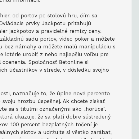
ohier, od portov po stolovú hru, čím sa
 Ovládacie prvky Jackpotu priťahujú
hier jackpotov a pravidelné remízy ceny.
 základnú sadu portov, video poker a môžete
ráciu bez námahy a môžete malú manipuláciu s
 lotérie urobiť z neho najlepšiu voľbu pre
l ocenenia. Spoločnosť Betonline si
ch účastníkov v strede, v dôsledku svojho
osti, naznačuje to, že úplne nové percento
te svoju hrozbu úspešnej. Ak chcete získať
te sa s titulmi označenými ako „horúce“.
ktorá ukazuje, že sa platí dobre sústredený
ov. 100 percent bezplatných točení je
eálnych slotov a udržujte si všetko zarábať,