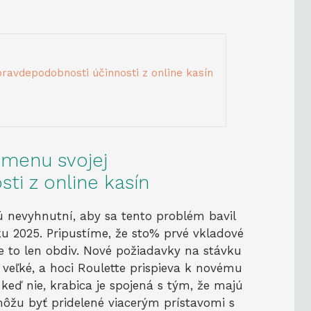
ravdepodobnosti účinnosti z online kasín
zmenu svojej
ti z online kasín
sú nevyhnutní, aby sa tento problém bavil
ku 2025. Pripustíme, že sto% prvé vkladové
je to len obdiv. Nové požiadavky na stávku
 veľké, a hoci Roulette prispieva k novému
j keď nie, krabica je spojená s tým, že majú
môžu byť pridelené viacerým prístavomi s