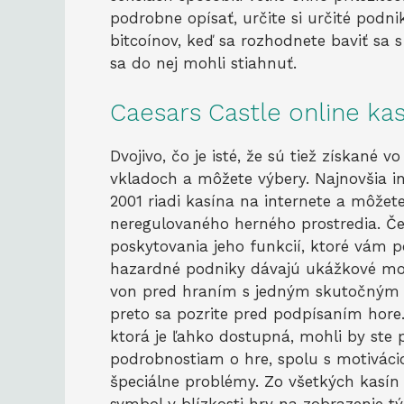
podrobne opísať, určite si určité podni
bitcoínov, keď sa rozhodnete baviť sa s
sa do nej mohli stiahnuť.
Caesars Castle online ka
Dvojivo, čo je isté, že sú tiež získané 
vkladoch a môžete výbery. Najnovšia i
2001 riadi kasína na internete a môžet
neregulovaného herného prostredia. Če
poskytovania jeho funkcií, ktoré vám
hazardné podniky dávajú ukážkové mode
von pred hraním s jedným skutočným pe
preto sa pozrite pred podpísaním hore. 
ktorá je ľahko dostupná, mohli by ste
podrobnostiam o hre, spolu s motivácio
špeciálne problémy. Zo všetkých kasín
symbol v blízkosti hry na zobrazenie tý