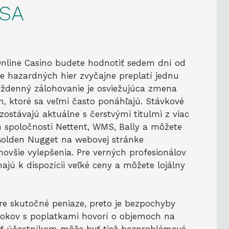
USA
Online Casino budete hodnotiť sedem dní od
nie hazardných hier zvyčajne preplatí jednu
týždenný zálohovanie je osviežujúca zmena
ktoré sa veľmi často ponáhľajú. Stávkové
zostávajú aktuálne s čerstvými titulmi z viac
em spoločnosti Nettent, WMS, Bally a môžete
 Golden Nugget na webovej stránke
jnovšie vylepšenia. Pre verných profesionálov
majú k dispozícii veľké ceny a môžete lojálny
pre skutočné peniaze, preto je bezpochyby
krokov s poplatkami hovorí o objemoch na