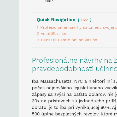
hier.
Quick Navigation
Hide
1
Profesionálne návrhy na zmenu svojej p
2
Volatilita hier
3
Caesars Castle online kasíno
Profesionálne návrhy na 
pravdepodobnosti účinnos
Iba Massachusetts, NYC a niektorí iní 
počas najnovšieho legislatívneho výcvi
zápasy sa zvýši na päťsto dolárov, nie 
30x na prístavoch sú jednoducho príliš
obratu, je to iba pri vynikajúcej 60%. A
500 úplne bezplatných revolov, ktoré 