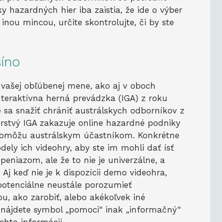
ky hazardných hier iba zaistia, že ide o výber
 inou mincou, určite skontrolujte, či by ste
síno
vo vašej obľúbenej mene, ako aj v oboch
nteraktívna herná prevádzka (IGA) z roku
e sa snažiť chrániť austrálskych odborníkov z
rstvý IGA zakazuje online hazardné podniky
 pomôžu austrálskym účastníkom. Konkrétne
ly ich videohry, aby ste im mohli dať ísť
niazom, ale že to nie je univerzálne, a
Aj keď nie je k dispozícii demo videohra,
 potenciálne neustále porozumieť
u, ako zarobiť, alebo akékoľvek iné
 nájdete symbol „pomoci“ inak „informačný“
chto informácií.