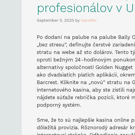
profesionálov v 
September 5, 2025
by
Hannifer
Po dodaní na palube na palube Bally 
„bez stresu“, definujte čerstvé zariade
stratu na webe až sto dolárov. Tento 
oproti bežným 24-hodinovým ponukom, 
alternatívy spoločnosti Golden Nugget 
ako dvadsiatich piatich aplikácií, okr
Barcrest.
Kliknite na „novú“ stratu na
internetového kasína, aby ste zistili na
nájdete súťaže rebríčka pozícií, ktoré 
podporný systém.
Sme, že to sú najlepšie kasína online 
dôležitá provízia. Rôznorodý adresár 