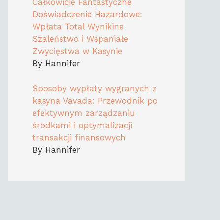
Całkowicie Fantastyczne
Doświadczenie Hazardowe:
Wpłata Total Wynikine
Szaleństwo i Wspaniałe
Zwycięstwa w Kasynie
By Hannifer
Sposoby wypłaty wygranych z
kasyna Vavada: Przewodnik po
efektywnym zarządzaniu
środkami i optymalizacji
transakcji finansowych
By Hannifer