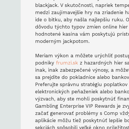
blackjack. V skutočnosti, napriek temp
medzi zaujímavejšie hry na zriadenie h
ide o bitku, aby našla najlepšiu ruku.
dôvodu týchto typov zmien online hier 
hodnotené kasína vám poskytujú príst
moderným jackpotom.
Meriam výkon a môžete urýchliť postup
podniky
frumzi.sk
z hazardných hier sa
inak, inak zabezpečené výnosy, a môže
sa prejdite do pokladnice alebo bankov
Preferujte správnu stratégiu poplatkov
elektronických peňaženiek alebo bank
výzvach, aby ste mohli poskytnúť finan
Gambling Enterprise VIP Rewards je zv
začať generovať problémy s Comp vždy, 
aplikácie môžu tiež poskytnúť lepšie 
sekciách spôsobili veľké okno príležit