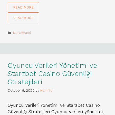
READ MORE
READ MORE
Categories
Monobrand
Oyuncu Verileri Yönetimi ve
Starzbet Casino Güvenliği
Stratejileri
October 9, 2025
by
Hannifer
Oyuncu Verileri Yönetimi ve Starzbet Casino
Güvenliği Stratejileri Oyuncu verileri yönetimi,