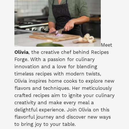
Meet
Olivia
, the creative chef behind Recipes
Forge. With a passion for culinary
innovation and a love for blending
timeless recipes with modern twists,
Olivia inspires home cooks to explore new
flavors and techniques. Her meticulously
crafted recipes aim to ignite your culinary
creativity and make every meal a
delightful experience. Join Olivia on this
flavorful journey and discover new ways
to bring joy to your table.