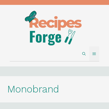
Skip
to
content
MENU
Monobrand