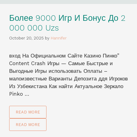
Более 9000 Игр И Бонус До 2
000 000 Uzs
October 20, 2025
by
Hannifer
вход На Официальном Сайте Казино Пинко”
Content Crash Игры — Самые Быстрые и
Выгодные Игры использовать Оплаты –
малоизвестные Варианты Депозита ддя Игроков
Из Узбекистана Как найти Актуальное Зеркало
Pinko …
READ MORE
READ MORE