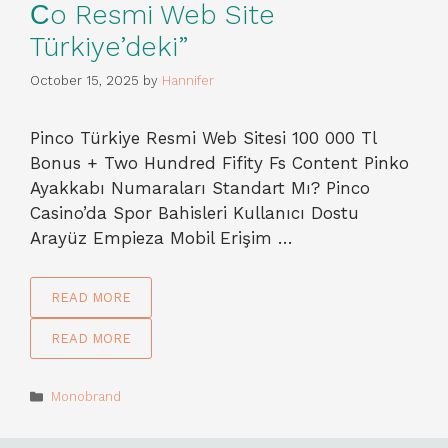
Сo Resmi Web Site
Türkiye’deki”
October 15, 2025
by
Hannifer
Pinco Türkiye Resmi Web Sitesi 100 000 Tl
Bonus + Two Hundred Fifity Fs Content Pinko
Ayakkabı Numaraları Standart Mı? Pinco
Casino’da Spor Bahisleri Kullanıcı Dostu
Arayüz Empieza Mobil Erişim …
READ MORE
READ MORE
Categories
Monobrand