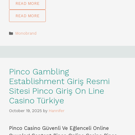
READ MORE
READ MORE
Categories
Monobrand
Pinco Gambling
Establishment Giriş Resmi
Sitesi Pinco Giriş On Line
Casino Türkiye
October 19, 2025
by
Hannifer
Pinco Casino Güvenli Ve Eğlenceli Online