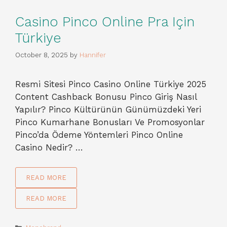
Casino Pinco Online Pra Için
Türkiye
October 8, 2025
by
Hannifer
Resmi Sitesi Pinco Casino Online Türkiye 2025
Content Cashback Bonusu Pinco Giriş Nasıl
Yapılır? Pinco Kültürünün Günümüzdeki Yeri
Pinco Kumarhane Bonusları Ve Promosyonlar
Pinco’da Ödeme Yöntemleri Pinco Online
Casino Nedir? …
READ MORE
READ MORE
Categories