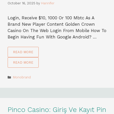
October 16, 2025
by
Hannifer
Login, Receive $10, 1000 Or 100 Mbtc As A
Brand New Player Content Golden Crown
Casino On The Web Login From Mobile How To
Begin Having Fun With Google Android? …
READ MORE
READ MORE
Categories
Monobrand
Pinco Casino: Giriş Ve Kayıt Pin