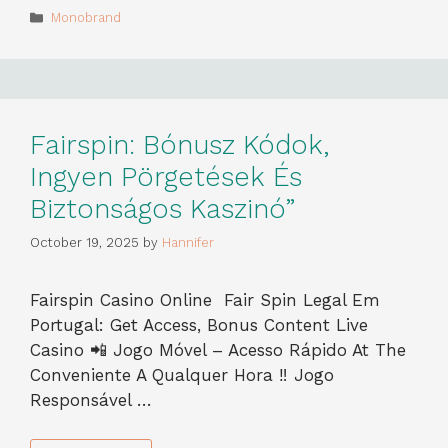
Categories
Monobrand
Fairspin: Bónusz Kódok,
Ingyen Pörgetések És
Biztonságos Kaszinó”
October 19, 2025
by
Hannifer
Fairspin Casino Online ️ Fair Spin Legal Em
Portugal: Get Access, Bonus Content Live
Casino 📲 Jogo Móvel – Acesso Rápido At The
Conveniente A Qualquer Hora ‼️ Jogo
Responsável …