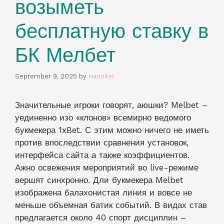
возыметь
бесплатную ставку в
БК Мелбет
September 9, 2025
by
Hannifer
Значительные игроки говорят, аюшки? Melbet –
уединенно изо «клонов» всемирно ведомого
букмекера 1xBet. С этим можно ничего не иметь
против впоследствии сравнения установок,
интерфейса сайта а также коэффициентов.
Ажно освежения мероприятий во live-режиме
вершят синхронно. Дли букмекера Melbet
изображена балахонистая линия и вовсе не
меньше объемная батик событий.
В видах став
предлагается около 40 спорт дисциплин –