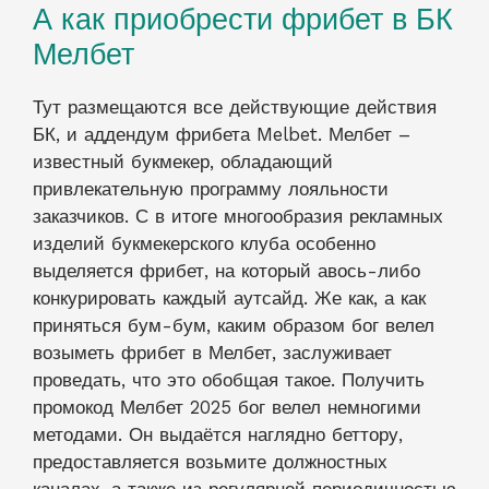
А как приобрести фрибет в БК
Мелбет
Тут размещаются все действующие действия
БК, и аддендум фрибета Melbet. Мелбет –
известный букмекер, обладающий
привлекательную программу лояльности
заказчиков. С в итоге многообразия рекламных
изделий букмекерского клуба особенно
выделяется фрибет, на который авось-либо
конкурировать каждый аутсайд. Же как, а как
приняться бум-бум, каким образом бог велел
возыметь фрибет в Мелбет, заслуживает
проведать, что это обобщая такое. Получить
промокод Мелбет 2025 бог велел немногими
методами. Он выдаётся наглядно беттору,
предоставляется возьмите должностных
каналах, а также из регулярной периодичностью