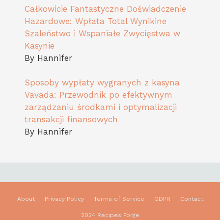
Całkowicie Fantastyczne Doświadczenie
Hazardowe: Wpłata Total Wynikine
Szaleństwo i Wspaniałe Zwycięstwa w
Kasynie
By Hannifer
Sposoby wypłaty wygranych z kasyna
Vavada: Przewodnik po efektywnym
zarządzaniu środkami i optymalizacji
transakcji finansowych
By Hannifer
About
Privacy Policy
Terms of Service
GDPR
Contact
2024 Recipes Forge