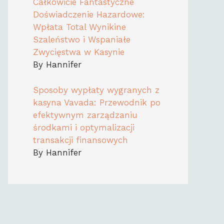
Całkowicie Fantastyczne
Doświadczenie Hazardowe:
Wpłata Total Wynikine
Szaleństwo i Wspaniałe
Zwycięstwa w Kasynie
By Hannifer
Sposoby wypłaty wygranych z
kasyna Vavada: Przewodnik po
efektywnym zarządzaniu
środkami i optymalizacji
transakcji finansowych
By Hannifer