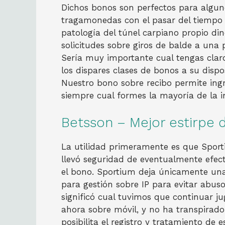
Dichos bonos son perfectos para alguno
tragamonedas con el pasar del tiempo 
patologí­a del túnel carpiano propio di
solicitudes sobre giros de balde a una 
Serí­a muy importante cual tengas clar
los dispares clases de bonos a su dispo
Nuestro bono sobre recibo permite ingr
siempre cual formes la mayoría de la i
Betsson – Mejor estirpe 
La utilidad primeramente es que Sport
llevó seguridad de eventualmente efect
el bono. Sportium deja únicamente una
para gestión sobre IP para evitar abus
significó cual tuvimos que continuar j
ahora sobre móvil, y no ha transpira
posibilita el registro y tratamiento de