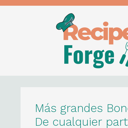
Skip
to
content
Más grandes Bon
De cualquier par