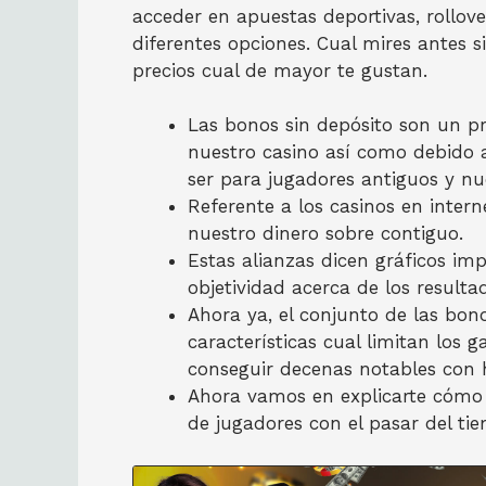
acceder en apuestas deportivas, rollove
diferentes opciones. Cual mires antes si
precios cual de mayor te gustan.
Las bonos sin depósito son un pr
nuestro casino así­ como debido 
ser para jugadores antiguos y nu
Referente a los casinos en intern
nuestro dinero sobre contiguo.
Estas alianzas dicen gráficos imp
objetividad acerca de los resulta
Ahora ya, el conjunto de las bon
características cual limitan los 
conseguir decenas notables con
Ahora vamos en explicarte cómo t
de jugadores con el pasar del ti