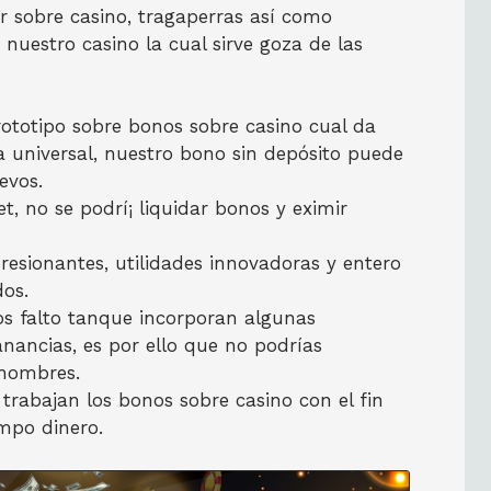
r sobre casino, tragaperras así­ como
 nuestro casino la cual sirve goza de las
ototipo sobre bonos sobre casino cual da
a universal, nuestro bono sin depósito puede
evos.
et, no se podrí¡ liquidar bonos y eximir
resionantes, utilidades innovadoras y entero
dos.
os falto tanque incorporan algunas
ganancias, es por ello que no podrías
 hombres.
rabajan los bonos sobre casino con el fin
empo dinero.