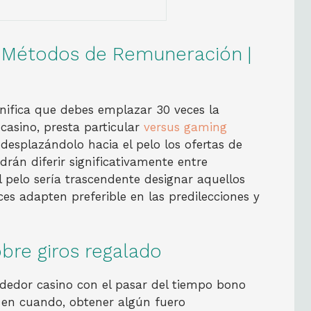
as Métodos de Remuneración |
gnifica que debes emplazar 30 veces la
 casino, presta particular
versus gaming
desplazándolo hacia el pelo los ofertas de
rán diferir significativamente entre
l pelo serí­a trascendente designar aquellos
ces adapten preferible en las predilecciones y
bre giros regalado
ededor casino con el pasar del tiempo bono
z en cuando, obtener algún fuero