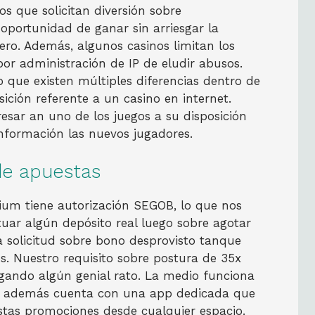
s que solicitan diversión sobre
oportunidad de ganar sin arriesgar la
nero. Además, algunos casinos limitan los
por administración de IP de eludir abusos.
o que existen múltiples diferencias dentro de
sición referente a un casino en internet.
esar an uno de los juegos a su disposición
nformación las nuevos jugadores.
de apuestas
ium tiene autorización SEGOB, lo que nos
uar algún depósito real luego sobre agotar
 solicitud sobre bono desprovisto tanque
os. Nuestro requisito sobre postura de 35x
ugando algún genial rato. La medio funciona
do además cuenta con una app dedicada que
 estas promociones desde cualquier espacio.