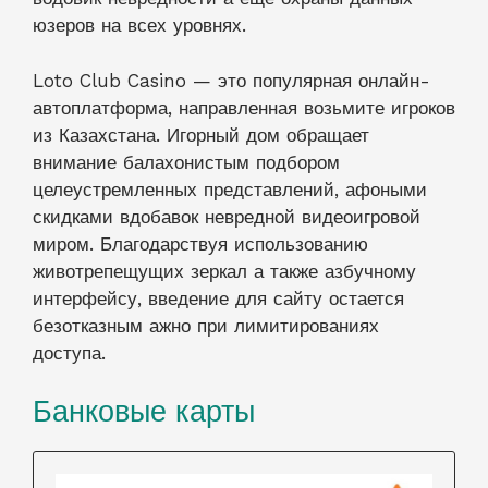
юзеров на всех уровнях.
Loto Club Casino — это популярная онлайн-
автоплатформа, направленная возьмите игроков
из Казахстана. Игорный дом обращает
внимание балахонистым подбором
целеустремленных представлений, афоными
скидками вдобавок невредной видеоигровой
миром. Благодарствуя использованию
животрепещущих зеркал а также азбучному
интерфейсу, введение для сайту остается
безотказным ажно при лимитированиях
доступа.
Банковые карты