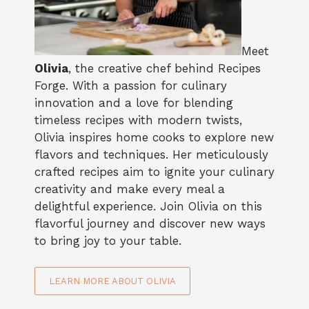
Meet
Olivia
, the creative chef behind Recipes
Forge. With a passion for culinary
innovation and a love for blending
timeless recipes with modern twists,
Olivia inspires home cooks to explore new
flavors and techniques. Her meticulously
crafted recipes aim to ignite your culinary
creativity and make every meal a
delightful experience. Join Olivia on this
flavorful journey and discover new ways
to bring joy to your table.
LEARN MORE ABOUT OLIVIA