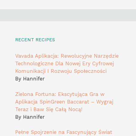
RECENT RECIPES
Vavada Aplikacja: Rewolucyjne Narzędzie
Technologiczne Dla Nowej Ery Cyfrowej
Komunikacji I Rozwoju Społeczności
By Hannifer
Zielona Fortuna: Ekscytująca Gra w
Aplikacja SpinGreen Baccarat – Wygraj
Teraz i Baw Się Całą Nocą!
By Hannifer
Pełne Spojrzenie na Fascynujący Świat