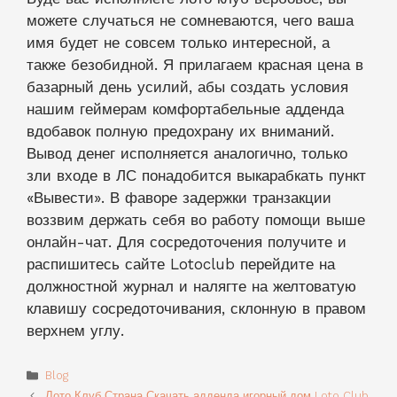
можете случаться не сомневаются, чего ваша
имя будет не совсем только интересной, а
также безобидной. Я прилагаем красная цена в
базарный день усилий, абы создать условия
нашим геймерам комфортабельные адденда
вдобавок полную предохрану их вниманий.
Вывод денег исполняется аналогично, только
зли входе в ЛС понадобится выкарабкать пункт
«Вывести». В фаворе задержки транзакции
воззвим держать себя во работу помощи выше
онлайн-чат. Для сосредоточения получите и
распишитесь сайте Lotoclub перейдите на
должностной журнал и налягте на желтоватую
клавишу сосредоточивания, склонную в правом
верхнем углу.
Categories
Blog
Лото Клуб Страна Скачать адденда игорный дом Loto Club