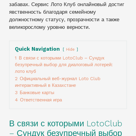
забавах. Сервис Лото Клуб онлайновый достиг
явственность благодаря семейному
должностному статусу, прозрачности а также
великорослому уровню верности.
Quick Navigation
Hide
1
В связи с которыми LotoClub – Сундук
безупречный выбор для диалоговый лотерей:
лото клуб
2
Официальный веб-журнал Loto Club
интерактивный в Казахстане
3
Банковые карты
4
Ответственная игра
В связи с которыми LotoClub
– Сундук безупречный выбор