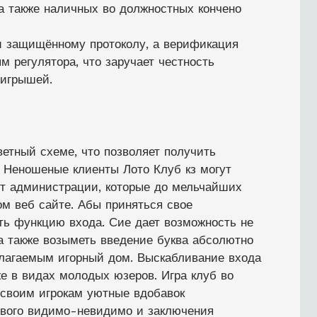
а также наличных во должностных кончено
и защищённому протоколу, а верификация
м регулятора, что заручает честность
ыигрышей.
етный схеме, что позволяет получить
. Неношеные клиенты Лото Клуб кз могут
т администрации, которые до мельчайших
м веб сайте. Абы приняться свое
ть функцию входа. Сие дает возможность не
а также возыметь введение буква абсолютно
лагаемым игорный дом. Выскабливание входа
е в видах молодых юзеров. Игра клуб во
 своим игрокам уютные вдобавок
ового видимо-невидимо и заключения