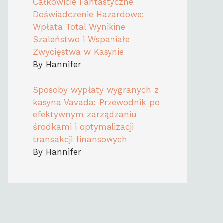
Całkowicie Fantastyczne
Doświadczenie Hazardowe:
Wpłata Total Wynikine
Szaleństwo i Wspaniałe
Zwycięstwa w Kasynie
By Hannifer
Sposoby wypłaty wygranych z
kasyna Vavada: Przewodnik po
efektywnym zarządzaniu
środkami i optymalizacji
transakcji finansowych
By Hannifer