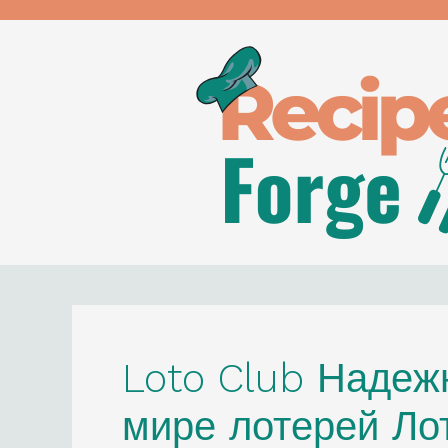
Skip
to
content
Loto Club Надеж
мире лотерей Ло