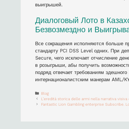
выигрышей.
Диалоговый Лото в Казах
Безвозмездно и Выигрыв
Все сокращения исполняются больше пр
стандарту PCI DSS Level одних. При де
Secure, чего исключает отчисление ден
в розыгрыши, абы получить возможност
подряд отвечает требованиям здешного 
интернационалистским манерам AML/KY
Categories
Blog
L’eredità storica delle armi nella narrativa visi
Fantastic Lion Gambling enterprise Subscribe. L