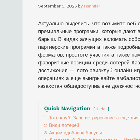
September 5, 2025
by
Hannifer
Актуально выделить, что возьмите веб 
премиальные програмки, которые дают 
барыш. В видах алчущих взломать собс
партнерские програмки а также подробн
форматов, простоте участия а также по
фаворитные позиции среди лотерей Каз
достижения — лото авиаклуб онлайн игр
операциях а еще выигрывайте амбалист
казахстан общедоступна вне должностн
Quick Navigation
Hide
1
Лото клуб: Зарегистрирование а еще лич
2
Види лотерей
3
Акции вдобавок бонусы