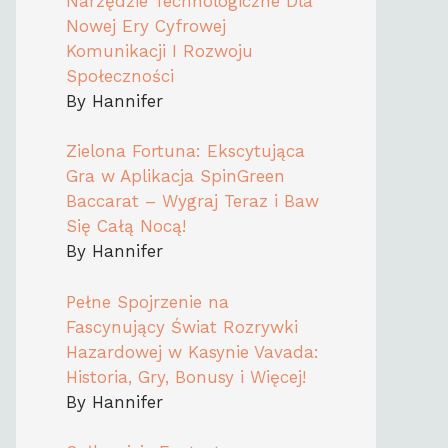
Narzędzie Technologiczne Dla
Nowej Ery Cyfrowej
Komunikacji I Rozwoju
Społeczności
By Hannifer
Zielona Fortuna: Ekscytująca
Gra w Aplikacja SpinGreen
Baccarat – Wygraj Teraz i Baw
Się Całą Nocą!
By Hannifer
Pełne Spojrzenie na
Fascynujący Świat Rozrywki
Hazardowej w Kasynie Vavada:
Historia, Gry, Bonusy i Więcej!
By Hannifer