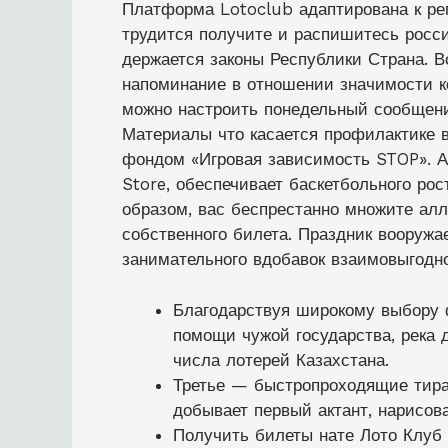
Платформа Lotoclub адаптирована к ре
трудится получите и распишитесь росс
держается законы Республики Страна. 
напоминание в отношении значимости ко
можно настроить понедельный сообщени
Материалы что касается профилактике 
фондом «Игровая зависимость STOP». А
Store, обеспечивает баскетбольного ро
образом, вас беспрестанно множите алл
собственного билета. Праздник вооруж
занимательного вдобавок взаимовыгодно
Благодарствуя широкому выбору 
помощи чужой государства, река 
числа лотерей Казахстана.
Третье — быстропроходящие тир
добывает первый актант, нарисо
Получить билеты нате Лото Клуб 