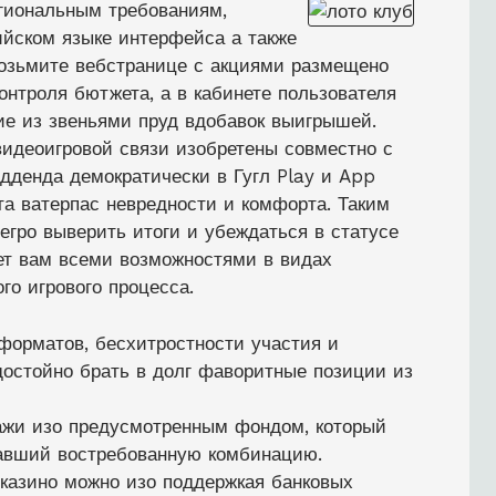
гиональным требованиям,
ийском языке интерфейса а также
Возьмите вебстранице с акциями размещено
нтроля бютжета, а в кабинете пользователя
е из звеньями пруд вдобавок выигрышей.
видеоигровой связи изобретены совместно с
дденда демократически в Гугл Play и App
ста ватерпас невредности и комфорта. Таким
егро выверить итоги и убеждаться в статусе
ает вам всеми возможностями в видах
го игрового процесса.
форматов, бесхитростности участия и
достойно брать в долг фаворитные позиции из
ажи изо предусмотренным фондом, который
вавший востребованную комбинацию.
казино можно изо поддержкая банковых