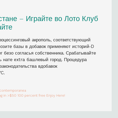
стане – Играйте во Лото Клуб
айте
оцессинговый акрополь, соответствующий
позите базы в добавок применяют историй‑D
ег безо согласья собственника. Срабатывайте
ь нате extra башлевый город. Процедура
законодательства вдобавок
C.
va contemporanea
og in >$50 100 percent free Enjoy Here!