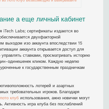
е во Лото Клуб Безвозмездно и Выигрывайте
вание а еще личный кабинет
я iTech Labs; сертификаты издаются во
 обеспечивается двухфакторной
им выходом изо аккаунта впоследствии 15
ктивации аккаунта открывается доступ для
 управлять ставками, просматривать историю
дин-одинешенек кликом. Каждую неделю
уроченные к государственным праздничкам
отивоположность лотерей и азартных
амых требовательных игроков. Благодаря
лото клуб
использования, ажно новички могут
ь. Активность игра клуба без послаблений