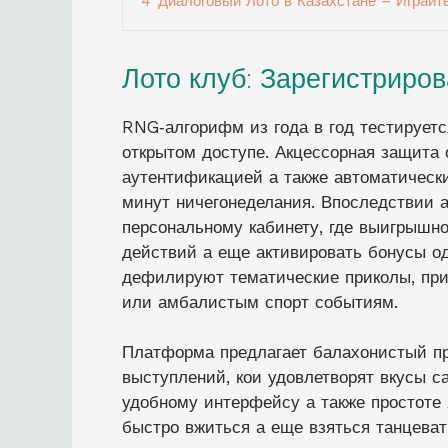
4
Диалоговый Лото в Казахстане – Играйт
Лото клуб: Зарегистриро
RNG‑алгорифм из года в год тестируетс
открытом доступе. Акцессорная защита
аутентификацией а также автоматическ
минут ничегонеделания. Впоследствии а
персональному кабинету, где выигрышно
действий а еще активировать бонусы о
дефилируют тематические приколы, при
или амбалистым спорт событиям.
Платформа предлагает балахонистый пр
выступлений, кои удовлетворят вкусы с
удобному интерфейсу а также простоте
быстро вжиться а еще взяться танцеват