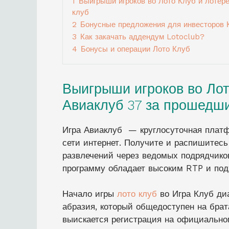
1
Выигрыши игроков во Лото Клуб и лотер
клуб
2
Бонусные предложения для инвесторов 
3
Как закачать аддендум Lotoclub?
4
Бонусы и операции Лото Клуб
Выигрыши игроков во Лот
Авиаклуб 37 за прошедши
Игра Авиаклуб — круглосуточная платф
сети интернет. Получите и распишитесь
развлечений через ведомых подрядчиков
программу обладает высоким RTP и под
Начало игры
лото клуб
во Игра Клуб ди
абразия, который общедоступен на брат
выискается регистрация на официально