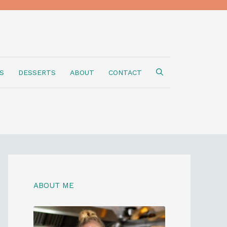
S
DESSERTS
ABOUT
CONTACT
ABOUT ME