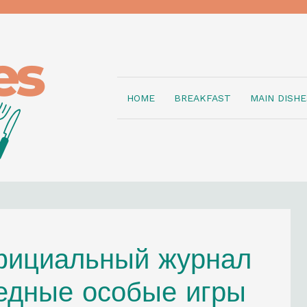
HOME
BREAKFAST
MAIN DISHE
фициальный журнал
едные особые игры