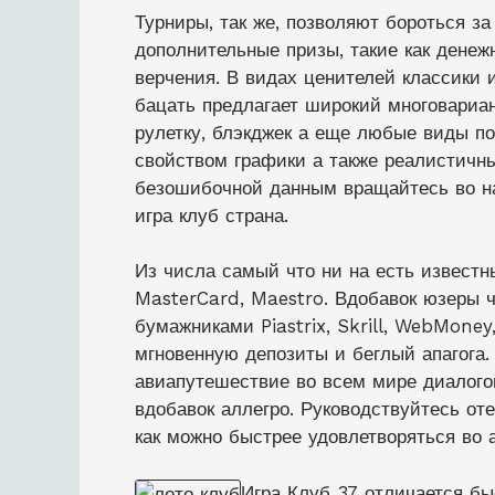
Турниры, так же, позволяют бороться з
дополнительные призы, такие как дене
верчения. В видах ценителей классики
бацать предлагает широкий многовариан
рулетку, блэкджек а еще любые виды по
свойством графики а также реалистичн
безошибочной данным вращайтесь во н
игра клуб страна.
Из числа самый что ни на есть известн
MasterCard, Maestro. Вдобавок юзеры 
бумажниками Piastrix, Skrill, WebMoney
мгновенную депозиты и беглый апагога
авиапутешествие во всем мире диалого
вдобавок аллегро. Руководствуйтесь от
как можно быстрее удовлетворяться во 
Игра Клуб 37 отличается б