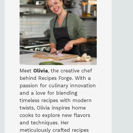
Meet
Olivia
, the creative chef
behind Recipes Forge. With a
passion for culinary innovation
and a love for blending
timeless recipes with modern
twists, Olivia inspires home
cooks to explore new flavors
and techniques. Her
meticulously crafted recipes