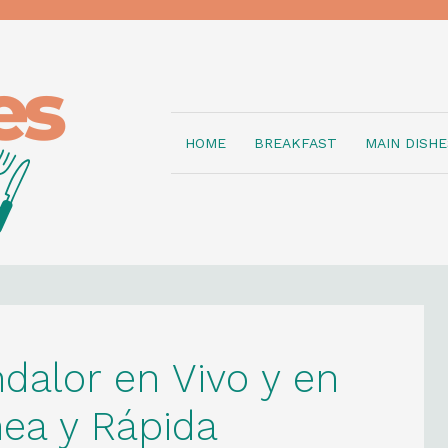
HOME
BREAKFAST
MAIN DISHE
dalor en Vivo y en
nea y Rápida