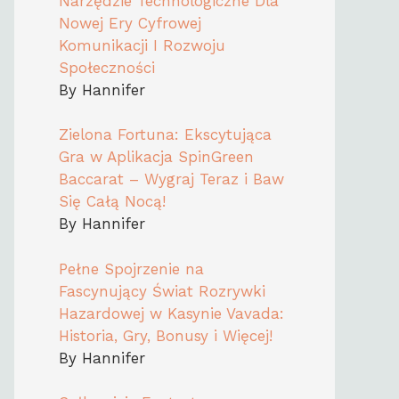
Narzędzie Technologiczne Dla
Nowej Ery Cyfrowej
Komunikacji I Rozwoju
Społeczności
By Hannifer
Zielona Fortuna: Ekscytująca
Gra w Aplikacja SpinGreen
Baccarat – Wygraj Teraz i Baw
Się Całą Nocą!
By Hannifer
Pełne Spojrzenie na
Fascynujący Świat Rozrywki
Hazardowej w Kasynie Vavada:
Historia, Gry, Bonusy i Więcej!
By Hannifer