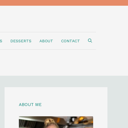
S
DESSERTS
ABOUT
CONTACT
ABOUT ME