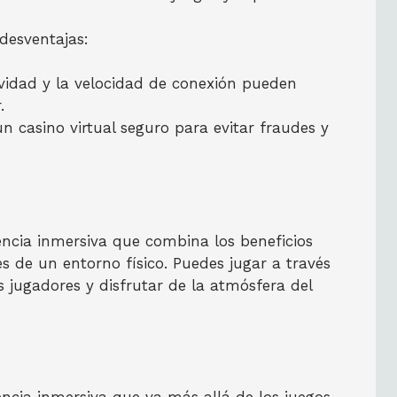
desventajas:
ividad y la velocidad de conexión pueden
.
n casino virtual seguro para evitar fraudes y
encia inmersiva que combina los beneficios
s de un entorno físico. Puedes jugar a través
 jugadores y disfrutar de la atmósfera del
encia inmersiva que va más allá de los juegos