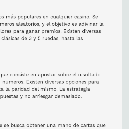
s más populares en cualquier casino. Se
os aleatorios, y el objetivo es adivinar la
ores para ganar premios. Existen diversas
lásicas de 3 y 5 ruedas, hasta las
 que consiste en apostar sobre el resultado
 números. Existen diversas opciones para
ta la paridad del mismo. La estrategia
 apuestas y no arriesgar demasiado.
de se busca obtener una mano de cartas que