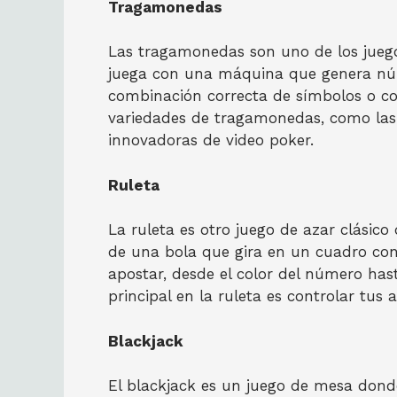
Tragamonedas
Las tragamonedas son uno de los juego
juega con una máquina que genera númer
combinación correcta de símbolos o col
variedades de tragamonedas, como las c
innovadoras de video poker.
Ruleta
La ruleta es otro juego de azar clásico
de una bola que gira en un cuadro con
apostar, desde el color del número has
principal en la ruleta es controlar tus
Blackjack
El blackjack es un juego de mesa don