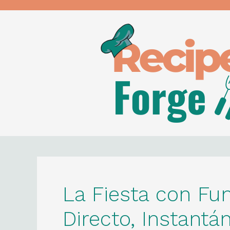
Skip
to
content
La Fiesta con Fun
Directo, Instantá