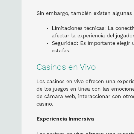
Sin embargo, también existen algunas 
Limitaciones técnicas: La conect
afectar la experiencia del jugador
Seguridad: Es importante elegir u
estafas.
Casinos en Vivo
Los casinos en vivo ofrecen una experi
de los juegos en línea con las emocione
de cámara web, interaccionar con otros
casino.
Experiencia Inmersiva
Los casinos en vivo ofrecen una experi