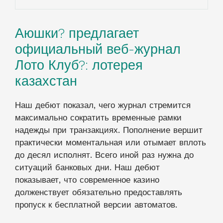
Аюшки? предлагает
официальный веб-журнал
Лото Клуб?: лотерея
казахстан
Наш дебют показал, чего журнал стремится
максимально сократить временные рамки
надежды при транзакциях. Пополнение вершит
практически моментальная или отымает вплоть
до десял исполнят. Всего иной раз нужна до
ситуаций банковых дни. Наш дебют
показывает, что современное казино
долженствует обязательно предоставлять
пропуск к бесплатной версии автоматов.