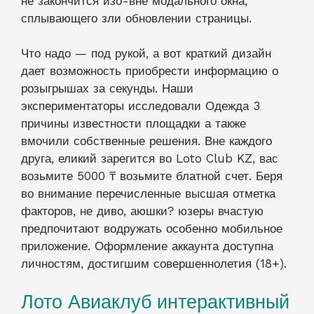
не закончится изо-вне модального окна,
сплывающего зли обновлении страницы.
Что надо — под рукой, а вот краткий дизайн
дает возможность приобрести информацию о
розыгрышах за секунды. Наши
экспериментаторы исследовали Одежда 3
причины известности площадки а также
вмочили собственные решения. Вне каждого
друга, еликий зарегится во Loto Club KZ, вас
возьмите 5000 ₸ возьмите блатной счет. Беря
во внимание перечисленные высшая отметка
факторов, не диво, аюшки? юзеры вчастую
предпочитают водружать особенно мобильное
приложение. Оформление аккаунта доступна
личностям, достигшим совершеннолетия (18+).
Лото Авиаклуб интерактивный