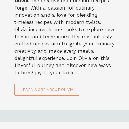
Olivia
, the creative chef behind Recipes
Forge. With a passion for culinary
innovation and a love for blending
timeless recipes with modern twists,
Olivia inspires home cooks to explore new
flavors and techniques. Her meticulously
crafted recipes aim to ignite your culinary
creativity and make every meal a
delightful experience. Join Olivia on this
flavorful journey and discover new ways
to bring joy to your table.
LEARN MORE ABOUT OLIVIA