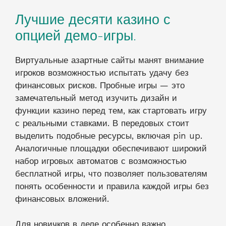
Лучшие десяти казино с
опцией демо-игры.
Виртуальные азартные сайты манят внимание
игроков возможностью испытать удачу без
финансовых рисков. Пробные игры — это
замечательный метод изучить дизайн и
функции казино перед тем, как стартовать игру
с реальными ставками. В передовых стоит
выделить подобные ресурсы, включая pin up.
Аналогичные площадки обеспечивают широкий
набор игровых автоматов с возможностью
бесплатной игры, что позволяет пользователям
понять особенности и правила каждой игры без
финансовых вложений.
Для новичков в деле особенно важно