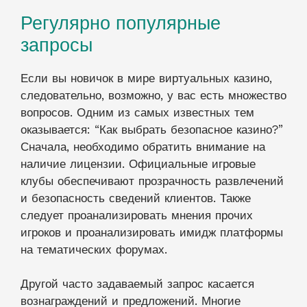
Регулярно популярные
запросы
Если вы новичок в мире виртуальных казино,
следовательно, возможно, у вас есть множество
вопросов. Одним из самых известных тем
оказывается: “Как выбрать безопасное казино?”
Сначала, необходимо обратить внимание на
наличие лицензии. Официальные игровые
клубы обеспечивают прозрачность развлечений
и безопасность сведений клиентов. Также
следует проанализировать мнения прочих
игроков и проанализировать имидж платформы
на тематических форумах.
Другой часто задаваемый запрос касается
вознаграждений и предложений. Многие