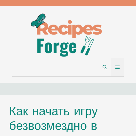
Skip
to
content
MENU
Как начать игру
безвозмездно в