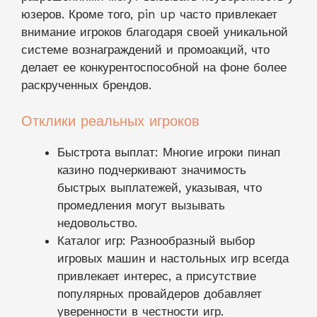
юзеров. Кроме того, pin up часто привлекает
внимание игроков благодаря своей уникальной
системе вознаграждений и промоакций, что
делает ее конкурентоспособной на фоне более
раскрученных брендов.
Отклики реальных игроков
Быстрота выплат: Многие игроки пинап
казино подчеркивают значимость
быстрых выплатежей, указывая, что
промедления могут вызывать
недовольство.
Каталог игр: Разнообразный выбор
игровых машин и настольных игр всегда
привлекает интерес, а присутствие
популярных провайдеров добавляет
уверенности в честности игр.