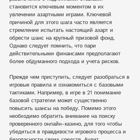
становится ключевым моментом в их
увлечении азартными играми. Ключевой
причиной для этого шага часто является
стремление испытать настоящий азарт и
обрести шанс на крупный призовой фонд.
Однако следует помнить, что пари
действительными финансами предполагают
более обдуманного подхода и учета рисков.
Прежде чем приступить, следует разобраться в
игровые правила и ознакомиться с базовыми
тактиками. Например, в игре в 21 понимание
базовой стратегии может существенно
повысить шансы на победу. Помимо этого
необходимо обратить внимание на поиску
проверенного онлайн-казино, для того чтобы
убедиться в правдивости игрового процесса и
безопасности своих средств. Аудит