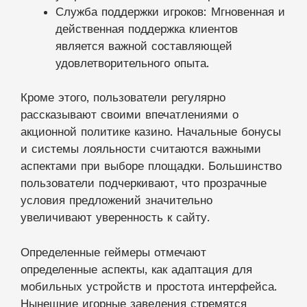
Служба поддержки игроков: Мгновенная и
действенная поддержка клиентов
является важной составляющей
удовлетворительного опыта.
Кроме этого, пользователи регулярно
рассказывают своими впечатлениями о
акционной политике казино. Начальные бонусы
и системы лояльности считаются важными
аспектами при выборе площадки. Большинство
пользователи подчеркивают, что прозрачные
условия предложений значительно
увеличивают уверенность к сайту.
Определенные геймеры отмечают
определенные аспекты, как адаптация для
мобильных устройств и простота интерфейса.
Нынешние игорные заведения стремятся