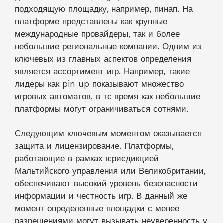
подходящую площадку, например, пинап. На
платформе представлены как крупные
международные провайдеры, так и более
небольшие региональные компании. Одним из
ключевых из главных аспектов определения
является ассортимент игр. Например, такие
лидеры как pin up показывают множество
игровых автоматов, в то время как небольшие
платформы могут ограничиваться сотнями.
Следующим ключевым моментом оказывается
защита и лицензирование. Платформы,
работающие в рамках юрисдикцией
Мальтийского управления или Великобритании,
обеспечивают высокий уровень безопасности
информации и честность игр. В данный же
момент определенные площадки с менее
разрешениями могут вызывать неуверенность у