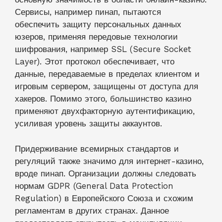
Сервисы, например пинап, пытаются
обеспечить защиту персональных данных
юзеров, применяя передовые технологии
шифрования, например SSL (Secure Socket
Layer). Этот протокол обеспечивает, что
данные, передаваемые в пределах клиентом и
игровым сервером, защищены от доступа для
хакеров. Помимо этого, большинство казино
применяют двухфакторную аутентификацию,
усиливая уровень защиты аккаунтов.
Придерживание всемирных стандартов и
регуляций также значимо для интернет-казино,
вроде пинап. Организации должны следовать
нормам GDPR (General Data Protection
Regulation) в Европейского Союза и схожим
регламентам в других странах. Данное