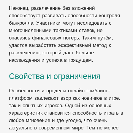
Наконец, развлечение без вложений
способствует развивать способности контроля
банкролла. Участники могут исследовать с
многочисленными тактиками ставок, не
опасаясь финансовых потерь. Таким путём,
удастся выработать эффективный метод к
развлечению, который даст больше
наслаждения и успеха в грядущем.
Свойства и ограничения
Особенности и пределы онлайн гэмблинг-
платформ завлекают взор как новичков в игре,
так и опытных игроков. Одной из основных
характеристик становится способность играть в
любое мгновение и где угодно, что очень
актуально в современном мире. Тем не менее