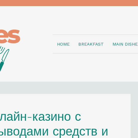
HOME
BREAKFAST
MAIN DISHE
лайн-казино с
ыводами средств и