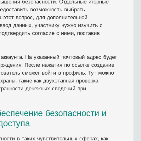
овышения безопасности. Отдельные игорные
редоставить возможность выбрать
 этот вопрос, для дополнительной
ввод данных, участнику нужно изучить с
одтвердить согласие с ними, поставив
аккаунта. На указанный почтовый адрес будет
ерждения. После нажатия по ссылке создание
ьзователь сможет войти в профиль. Тут можно
храны, такие как двухэтапная проверка
охранности денежных сведений при
беспечение безопасности и
доступа.
тности в таких чувствительных сферах, как