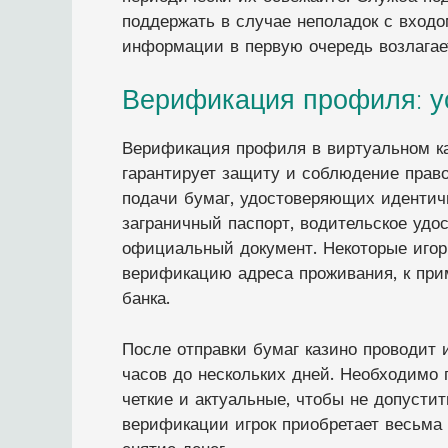
поддержать в случае неполадок с входо
информации в первую очередь возлагает
Верификация профиля: у
Верификация профиля в виртуальном ка
гарантирует защиту и соблюдение прав
подачи бумаг, удостоверяющих идентич
заграничный паспорт, водительское удо
официальный документ. Некоторые иго
верификацию адреса проживания, к при
банка.
После отправки бумаг казино проводит 
часов до нескольких дней. Необходимо 
четкие и актуальные, чтобы не допусти
верификации игрок приобретает весьма