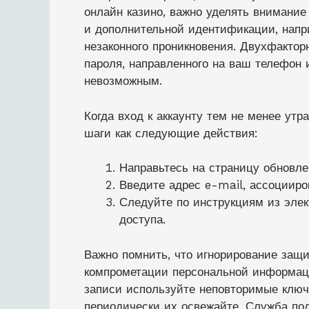
онлайн казино, важно уделять внимание
и дополнительной идентификации, напри
незаконного проникновения. Двухфактор
пароля, направленного на ваш телефон 
невозможным.
Когда вход к аккаунту тем не менее ут
шаги как следующие действия:
Направьтесь на страницу обновле
Введите адрес e-mail, ассоциир
Следуйте по инструкциям из эле
доступа.
Важно помнить, что игнорирование защ
компрометации персональной информаци
записи используйте неповторимые ключ
периодически их освежайте. Служба под