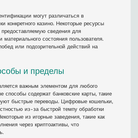
ентификации могут различаться в
ки конкретного казино. Некоторые ресурсы
о предоставляемую сведения для
и материального состояния пользователя.
побед или подозрительной действий на
особы и пределы
является важным элементом для любого
е способы содержат банковские карты, такие
ируют быстрые переводы. Цифровые кошельки,
звестностью из-за быстрой темпу обработки
екоторые из игорные заведения, такие как
лнения через криптоактивы, что
ь.