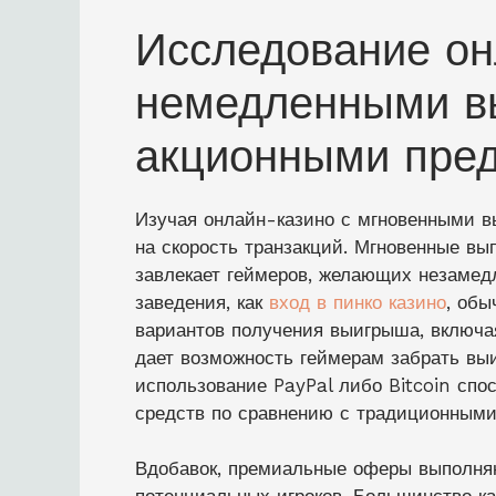
Исследование он
немедленными в
акционными пре
Изучая онлайн-казино с мгновенными в
на скорость транзакций. Мгновенные вы
завлекает геймеров, желающих незамедл
заведения, как
вход в пинко казино
, обы
вариантов получения выигрыша, включа
дает возможность геймерам забрать вы
использование PayPal либо Bitcoin спо
средств по сравнению с традиционными
Вдобавок, премиальные оферы выполня