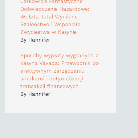
Całkowicie Fantastyczne
Doświadczenie Hazardowe:
Wpłata Total Wynikine
Szaleństwo i Wspaniałe
Zwycięstwa w Kasynie
By Hannifer
Sposoby wypłaty wygranych z
kasyna Vavada: Przewodnik po
efektywnym zarządzaniu
środkami i optymalizacji
transakcji finansowych
By Hannifer