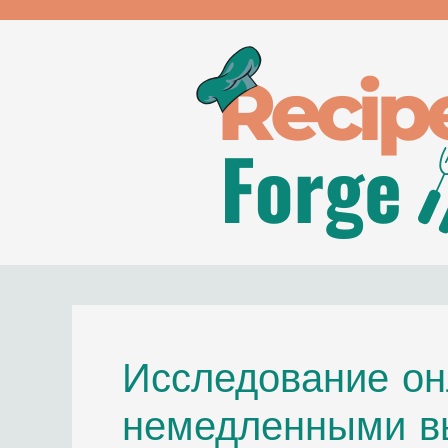
Skip
to
content
Исследование он
немедленными в