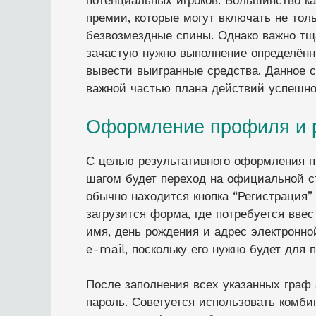
потенциальных игроков. Большинство к
премии, которые могут включать не тол
безвозмездные спины. Однако важно тщ
зачастую нужно выполнение определённ
вывести выигранные средства. Данное 
важной частью плана действий успешно
Оформление профиля и 
С целью результативного оформления п
шагом будет переход на официальной с
обычно находится кнопка “Регистрация” 
загрузится форма, где потребуется вве
имя, день рождения и адрес электронн
e-mail, поскольку его нужно будет для 
После заполнения всех указанных граф 
пароль. Советуется использовать комб