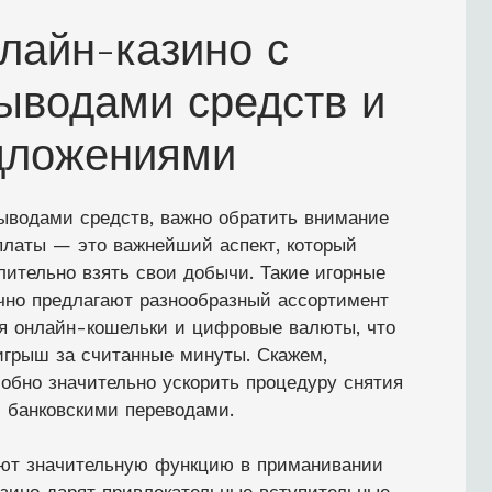
лайн-казино с
ыводами средств и
дложениями
ыводами средств, важно обратить внимание
платы — это важнейший аспект, который
ительно взять свои добычи. Такие игорные
чно предлагают разнообразный ассортимент
я онлайн-кошельки и цифровые валюты, что
игрыш за считанные минуты. Скажем,
собно значительно ускорить процедуру снятия
 банковскими переводами.
ют значительную функцию в приманивании