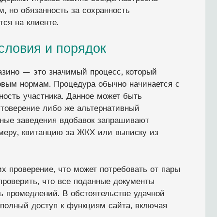
м, но обязанность за сохранность
ся на клиенте.
словия и порядок
зино — это значимый процесс, который
овым нормам. Процедура обычно начинается с
ность участника. Данное может быть
стоверение либо же альтернативный
рные заведения вдобавок запрашивают
меру, квитанцию за ЖКХ или выписку из
их проверение, что может потребовать от пары
проверить, что все поданные документы
ть промедлений. В обстоятельстве удачной
 полный доступ к функциям сайта, включая