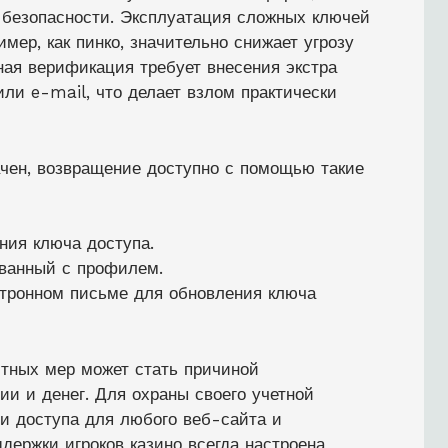
 безопасности. Эксплуатация сложных ключей
мер, как пинко, значительно снижает угрозу
ная верификация требует внесения экстра
или e-mail, что делает взлом практически
рачен, возвращение доступно с помощью такие
ния ключа доступа.
ованный с профилем.
ктронном письме для обновления ключа
итных мер может стать причиной
и и денег. Для охраны своего учетной
и доступа для любого веб-сайта и
держки игроков казино всегда настроена