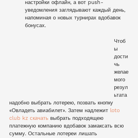
настройки офлайн, а вот push-
уведомления заглядывают каждый день,
напоминая о новых турнирах вдобавок
бонусах.
Чтоб
ы
дости
чь
желае
мого
резул
ьтата
надобно выбрать лотерею, позвать кнопку
«Овладеть авиабилет». Затем надлежит
loto
club kz скачать
выбрать подходящею
платежную компанию вдобавок замаксать всю
сумму. Остальные лотереи лишать