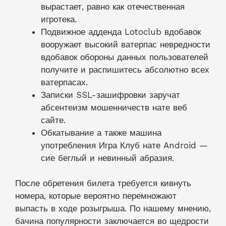
вырастает, равно как отечественная
игротека.
Подвижное адденда Lotoclub вдобавок
вооружает высокий ватерпас невредности
вдобавок обороны данных пользователей
получите и распишитесь абсолютно всех
ватерпасах.
Записки SSL-зашифровки заручат
абсентеизм мошенничеств нате веб
сайте.
Обкатывание а также машина
употребления Игра Клуб нате Android —
сие беглый и невинный абразия.
После обретения билета требуется кивнуть
номера, которые вероятно перемножают
выпасть в ходе розыгрыша. По нашему мнению,
бачина популярности заключается во щедрости