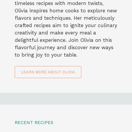
timeless recipes with modern twists,
Olivia inspires home cooks to explore new
flavors and techniques. Her meticulously
crafted recipes aim to ignite your culinary
creativity and make every meal a
delightful experience. Join Olivia on this
flavorful journey and discover new ways
to bring joy to your table.
LEARN MORE ABOUT OLIVIA
RECENT RECIPES