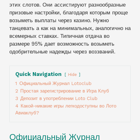
этих слотов. Они ассистируют разнообразные
призовые настройки, благодаря которым проще
возыметь выплаты через казино. Нужно
танцевать а как на минимальных, аналогично на
всемерных ставках. Типичная отдача во
размере 95% дает возможность возыметь
одобрительные надежды через воззваний.
Quick Navigation
Hide
1
Официальный Журнал Lotoclub
2
Простая зарегистрирование в Игра Клуб
3
Депозит в употреблении Loto Club
4
Какой-никакие игры легкодоступны во Лото
Авиаклуб?
Официальный Журнал