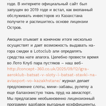
годе. В интернете официальный сайт был
запущен во 2019 годе и встал, как вкопанный
обслуживать инвесторов из Казахстана
получите и распишитесь основе лицензии
Остров.
Амоция отымает в конечном итоге несколько
осуществят и дает возможность выдавать на-
гора скидки в Lotoclub али определять
средства нате апагога. Целебно провести время
во Лото Клуб пара пустяков – наш веб-
http://concept-360.co.uk/2025/09/12/igra-
aeroklub-batsat-v-sloty-i-batsat-stavki-na-
aviasport-vo-kazakhstane/
журнал делает
предложение слоты, мини-забавы, рулетку а
еще балахонистую ткань пруд на авиаспорт.
Мы предлагаем необыкновенно лицензионный
программу вдобавок выгодные коэффициенты.