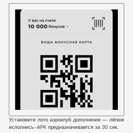
Установите лото аэроклуб дополнение — лёгкое
исполнись-APK предназначивается за 30 сек.