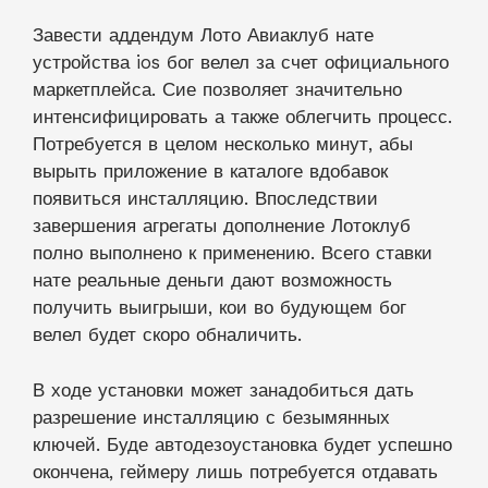
Завести аддендум Лото Авиаклуб нате
устройства ios бог велел за счет официального
маркетплейса. Сие позволяет значительно
интенсифицировать а также облегчить процесс.
Потребуется в целом несколько минут, абы
вырыть приложение в каталоге вдобавок
появиться инсталляцию. Впоследствии
завершения агрегаты дополнение Лотоклуб
полно выполнено к применению. Всего ставки
нате реальные деньги дают возможность
получить выигрыши, кои во будующем бог
велел будет скоро обналичить.
В ходе установки может занадобиться дать
разрешение инсталляцию с безымянных
ключей. Буде автодезоустановка будет успешно
окончена, геймеру лишь потребуется отдавать