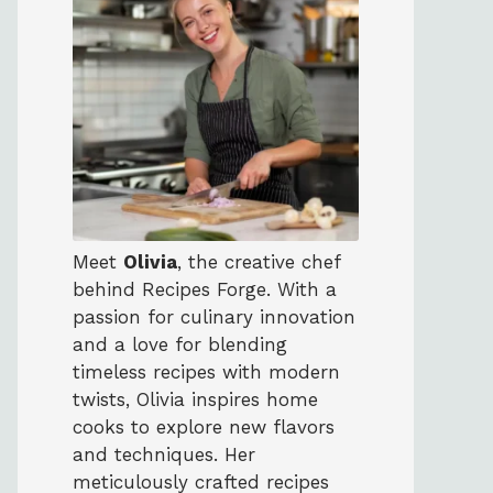
Meet
Olivia
, the creative chef
behind Recipes Forge. With a
passion for culinary innovation
and a love for blending
timeless recipes with modern
twists, Olivia inspires home
cooks to explore new flavors
and techniques. Her
meticulously crafted recipes