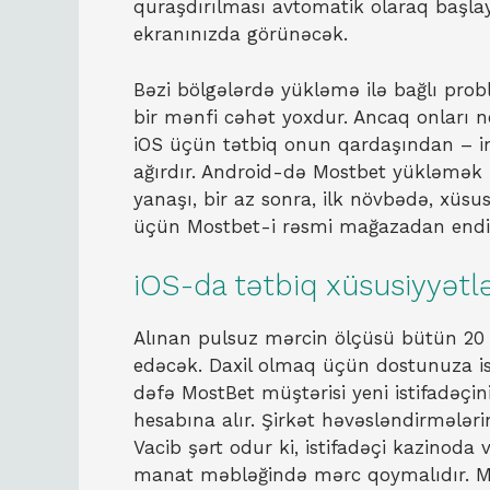
quraşdırılması avtomatik olaraq başla
ekranınızda görünəcək.
Bəzi bölgələrdə yükləmə ilə bağlı prob
bir mənfi cəhət yoxdur. Ancaq onları nec
iOS üçün tətbiq onun qardaşından – in
ağırdır. Android-də Mostbet yükləmək
yanaşı, bir az sonra, ilk növbədə, xüsu
üçün Mostbet-i rəsmi mağazadan endir
iOS-da tətbiq xüsusiyyətlə
Alınan pulsuz mərcin ölçüsü bütün 20 i
edəcək. Daxil olmaq üçün dostunuza ist
dəfə MostBet müştərisi yeni istifadəç
hesabına alır. Şirkət həvəsləndirmələr
Vacib şərt odur ki, istifadəçi kazino
manat məbləğində mərc qoymalıdır. Mü