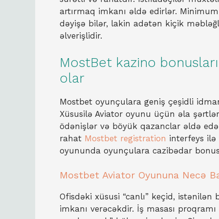
artırmaq imkanı əldə edirlər. Minimum 
dəyişə bilər, lakin adətən kiçik məblə
əlverişlidir.
MostBet kazino bonusları
olar
Mostbet oyunçulara geniş çeşidli idman 
Xüsusilə Aviator oyunu üçün əla şərtlə
ödənişlər və böyük qazanclar əldə edə 
rahat
Mostbet registration
interfeys ilə
oyununda oyunçulara cazibədar bonusl
Mostbet Aviator Oyununa Necə B
Ofisdəki xüsusi “canlı” keçid, istənilə
imkanı verəcəkdir. İş masası proqramı 