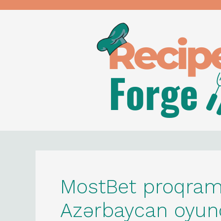
Skip
to
content
MostBet proqraml
Azərbaycan oyunç