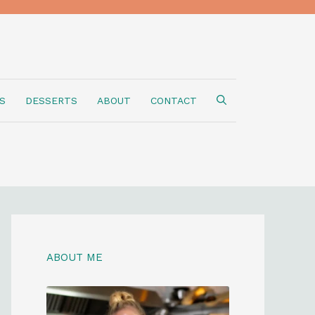
S
DESSERTS
ABOUT
CONTACT
ABOUT ME