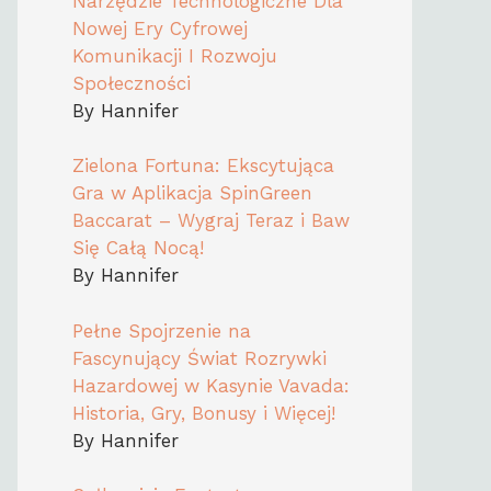
Narzędzie Technologiczne Dla
Nowej Ery Cyfrowej
Komunikacji I Rozwoju
Społeczności
By Hannifer
Zielona Fortuna: Ekscytująca
Gra w Aplikacja SpinGreen
Baccarat – Wygraj Teraz i Baw
Się Całą Nocą!
By Hannifer
Pełne Spojrzenie na
Fascynujący Świat Rozrywki
Hazardowej w Kasynie Vavada:
Historia, Gry, Bonusy i Więcej!
By Hannifer