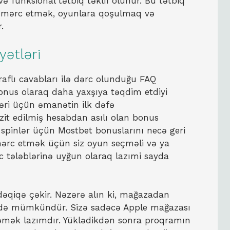
ə funksional tətbiq təklif olunur. Bu tətbiq
tda mərc etmək, oyunlara qoşulmaq və
.
yətləri
raflı cavabları ilə dərc olunduğu FAQ
onus olaraq daha yaxşıya təqdim etdiyi
əri üçün əmanətin ilk dəfə
it edilmiş hesabdan asılı olan bonus
 spinlər üçün Mostbet bonuslarını necə geri
ərc etmək üçün siz oyun seçməli və ya
rc tələblərinə uyğun olaraq lazımi sayda
dəqiqə çəkir. Nəzərə alın ki, mağazadan
ədə mümkündür. Sizə sadəcə Apple mağazası
ləmək lazımdır. Yüklədikdən sonra proqramın