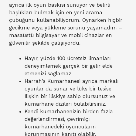
ayrıca ilk oyun baskısı sunuyor ve belirli
başlıkları bulmak için en yeni arama
çubuğunu kullanabiliyorum. Oynarken hiçbir
gecikme veya yükleme sorunu yaşamadım –
masaüstü bilgisayar ve mobil cihazlar en
güvenilir şekilde çalışıyordu.
Hayır, yüzde 100 ücretsiz limanları
deneyimlemek gerçek bir gelir elde
etmenizi sağlamaz.
Harrah's Kumarhanesi ayrıca markalı
oyunlar da sunar ve lüks bir tesise
ilişkin bir ilişkiye sahip olursunuz ve
kumarhane dizileri bulabilirsiniz.
Kendi kumarhanenizin birden fazla
değerlendirmesi, çevrimiçi
kumarhanedeki oyuncuların
korunmasının kanıtı olabilir.