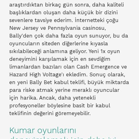
araştırdıktan birkaç gün sonra, daha kaliteli
başlıklardan oluşan daha küçük bir dizini
sevenlere tavsiye ederim. İnternetteki çoğu
New Jersey ve Pennsylvania casinosu,
Bally'den çok daha fazla oyun sunuyor, bu da
oyuncuların siteden diğerlerine kıyasla
sıkılabileceği anlamına geliyor. Yeni 1x oyun
deneyimini karşılamak için en sevdiğim
limanlardan bazıları olan Cash Emergence ve
Hazard High Voltage'ı ekledim. Sonuç olarak,
en yeni Bally Bet kabul teklifi, büyük miktarda
para riske atmak yerine meraklı oyuncular
için harika. Ancak, daha yetenekli
profesyoneller böylesine basit bir kabul
teklifinin değerini göremeyebilir.
Kumar oyunlarını