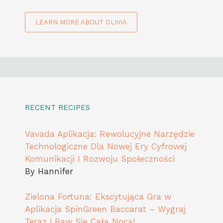
LEARN MORE ABOUT OLIVIA
RECENT RECIPES
Vavada Aplikacja: Rewolucyjne Narzędzie
Technologiczne Dla Nowej Ery Cyfrowej
Komunikacji I Rozwoju Społeczności
By Hannifer
Zielona Fortuna: Ekscytująca Gra w
Aplikacja SpinGreen Baccarat – Wygraj
Teraz i Baw Się Całą Nocą!