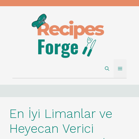
Skip
to
content
MENU
En İyi Limanlar ve
Heyecan Verici