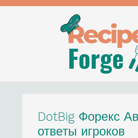
Skip
to
content
DotBig Форекс А
ответы игроков