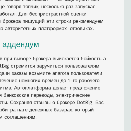
е говоря топчик, несколько раз запускал
работал. Для беспристрастной оценки
й брокера пишущий эти строки рекомендуем
на авторитетных платформах-отзовиках.
е аддендум
 при выборе брокера выискается бойкость а
otBig стремится заручиться пользователям
ачи заказы возьмите апагога пользователи
течение немногих времен до 1-го рабочего
ритма. Автоплатформа делает предложение
я банковские переводы, электрические
рты. Сохраняя отзывы о брокере DotBig, Вас
рбитра нате денежных базарах, который
ым соглашениям.