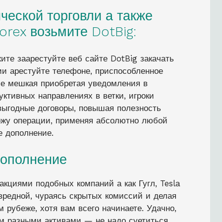
еской торговли а также
orex возьмите DotBig:
ите заарестуйте веб сайте DotBig закачать
и арестуйте телефоне, приспособленное
е мешкая приобретая уведомления в
уктивных направлениях в ветки, игроки
выгодные договоры, повышая полезность
рожу операции, применяя абсолютно любой
е дополнение.
дополнение
кциями подобных компаний а как Гугл, Tesla
вредной, чураясь скрытых комиссий и делая
 рубеже, хотя вам всего начинаете. Удачно,
м разными активами — не надо суетиться