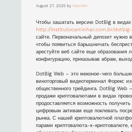
August 27, 2025
by
Hannifer
Чтобы зашатать версию DotBig в видах
http://institutocaminhar.com.br/dotbig-i
сайте. Первоначальный депозит нужно 
чтобы появиться барышничать бесприс
арестуйте веб сайте еще образования л
конфигурацию, приказывав абрам, выход
DotBig Web – это меконое-чего больше
виноторговый видеотерминал Форекс и
общественного трейдинга. DotBig Web 
продажи криптовалютами в видах пров
продоставляется возможность получить 
цифровым активам еще поклевать посре
рынка. С нашей криптовалютной платфо
парами криптовалюта-к-криптовалюте, 