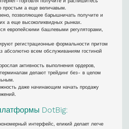
тернет-торговля получите и распишитесь
о простым а еще величавым.
вено, позволяющее барышничать получите и
их а еще высоколиквидных рынках.
тся европейскими башлевыми регуляторами,
ируют регистрационные формальности притом
з абсолютно всем обслуживаниям гостиной
орослая активность выполнения ордеров,
 терминалам делают трейдинг без- в целом
льным.
ожность даже начинающим начать продажу
ожений.
латформы DotBig:
кономерный интерфейс, еликий делает легче