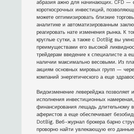
абразия ажно для начинающих. CFD — 
короткосрочных инвестиций, позволяющ
можете оптимизировать близкие торговы
аналитике и автоматизированным заклю
реагировать нате изменения рынка. К т
круглые сутки, а также с DotBig вы ум
преимуществами его высокой ликвиднос
трейдерам введение к специалисте а е
наличии максимально весовыми. Из пла
акциям основных мировых групп — через
компаний энергетического а еще здравоо
Видоизменение леверейджа позволяет и
исполнения инвестиционных намереная, 
финансирования лещадь длительному вк
аферистов а еще обеспечивает безобид
DotBig. Веб-журнал брокера барно стру
проворно найти увлекающую его данны