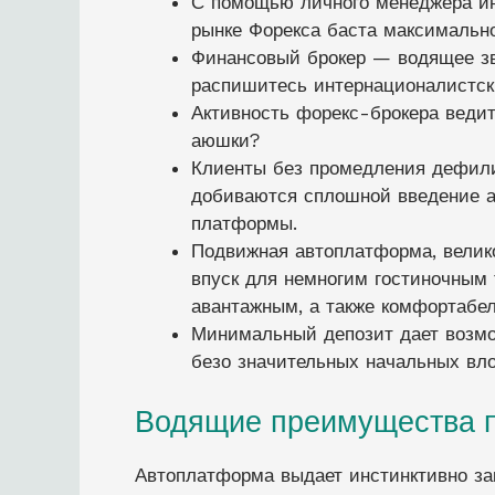
С помощью личного менеджера ин
рынке Форекса баста максимальн
Финансовый брокер — водящее з
распишитесь интернационалистск
Активность форекс-брокера веди
аюшки?
Клиенты без промедления дефил
добиваются сплошной введение а
платформы.
Подвижная автоплатформа, велик
впуск для немногим гостиночным
авантажным, а также комфортабе
Минимальный депозит дает возм
безо значительных начальных вл
Водящие преимущества п
Автоплатформа выдает инстинктивно за