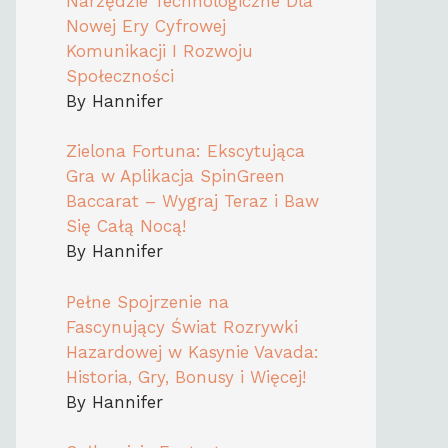
Narzędzie Technologiczne Dla
Nowej Ery Cyfrowej
Komunikacji I Rozwoju
Społeczności
By Hannifer
Zielona Fortuna: Ekscytująca
Gra w Aplikacja SpinGreen
Baccarat – Wygraj Teraz i Baw
Się Całą Nocą!
By Hannifer
Pełne Spojrzenie na
Fascynujący Świat Rozrywki
Hazardowej w Kasynie Vavada:
Historia, Gry, Bonusy i Więcej!
By Hannifer