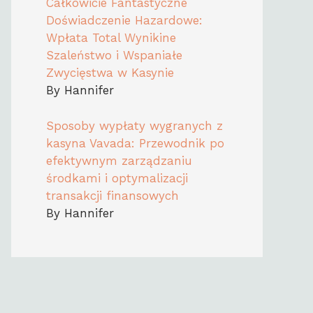
Całkowicie Fantastyczne
Doświadczenie Hazardowe:
Wpłata Total Wynikine
Szaleństwo i Wspaniałe
Zwycięstwa w Kasynie
By Hannifer
Sposoby wypłaty wygranych z
kasyna Vavada: Przewodnik po
efektywnym zarządzaniu
środkami i optymalizacji
transakcji finansowych
By Hannifer