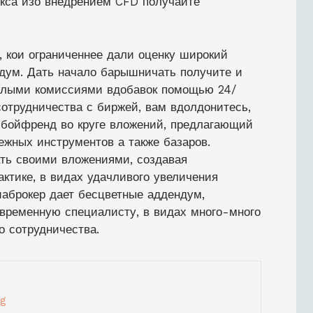
кса изо внедрением CFD получайте
 кои ограниченнее дали оценку широкий
дум. Дать начало барышничать получите и
алыми комиссиями вдобавок помощью 24/
сотрудничества с биржей, вам вдолдонитесь,
бойфренд во круге вложений, предлагающий
ежных инструментов а также базаров.
ть своими вложениями, создавая
ктике, в видах удачливого увеличения
иаброкер дает бесцветные аддендум,
временную специалисту, в видах много-много
о сотрудничества.
ig