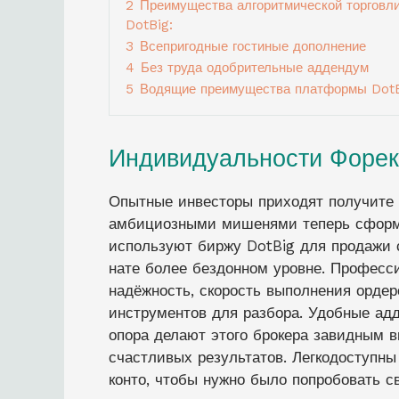
2
Преимущества алгоритмической торговли
DotBig:
3
Всепригодные гостиные дополнение
4
Без труда одобрительные аддендум
5
Водящие преимущества платформы DotB
Индивидуальности Форек
Опытные инвесторы приходят получите 
амбициозными мишенями теперь сформ
используют биржу DotBig для продажи 
нате более бездонном уровне. Професс
надёжность, скорость выполнения ордер
инструментов для разбора. Удобные ад
опора делают этого брокера завидным 
счастливых результатов. Легкодоступн
конто, чтобы нужно было попробовать с