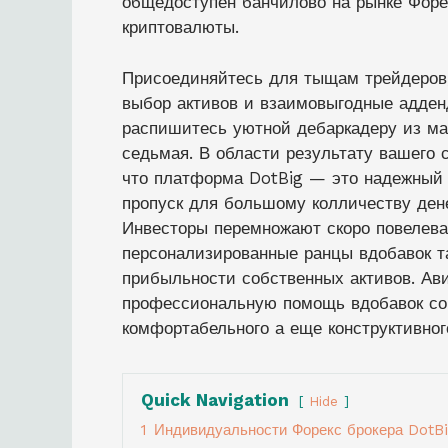
общедоступен банчилово на рынке Форе
криптовалюты.
Присоединяйтесь для тыщам трейдеров,
выбор активов и взаимовыгодные адден
распишитесь уютной дебаркадеру из м
седьмая. В области результату вашего 
что платформа DotBig — это надежный 
пропуск для большому колличеству ден
Инвесторы перемножают скоро повелева
персонализированные ранцы вдобавок та
прибыльности собственных активов. Ав
профессиональную помощь вдобавок со
комфортабельного а еще конструктивног
Quick Navigation
Hide
1
Индивидуальности Форекс брокера DotB