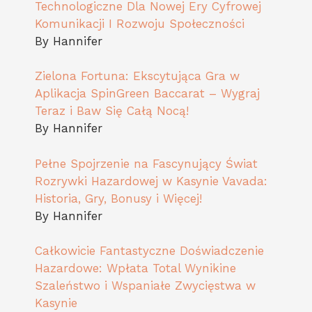
Technologiczne Dla Nowej Ery Cyfrowej
Komunikacji I Rozwoju Społeczności
By Hannifer
Zielona Fortuna: Ekscytująca Gra w
Aplikacja SpinGreen Baccarat – Wygraj
Teraz i Baw Się Całą Nocą!
By Hannifer
Pełne Spojrzenie na Fascynujący Świat
Rozrywki Hazardowej w Kasynie Vavada:
Historia, Gry, Bonusy i Więcej!
By Hannifer
Całkowicie Fantastyczne Doświadczenie
Hazardowe: Wpłata Total Wynikine
Szaleństwo i Wspaniałe Zwycięstwa w
Kasynie