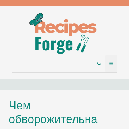
Skip
to
content
MENU
Чем
обворожительна