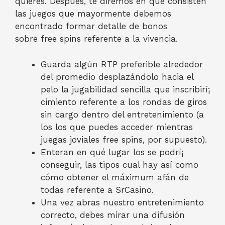
quieres. Después, te diremos en que consisten
las juegos que mayormente debemos
encontrado formar detalle de bonos
sobre free spins referente a la vivencia.
Guarda algún RTP preferible alrededor
del promedio desplazándolo hacia el
pelo la jugabilidad sencilla que inscribirí¡
cimiento referente a los rondas de giros
sin cargo dentro del entretenimiento (a
los los que puedes acceder mientras
juegas joviales free spins, por supuesto).
Enteran en qué lugar los se podrí¡
conseguir, las tipos cual hay así­ como
cómo obtener el máximum afán de
todas referente a SrCasino.
Una vez abras nuestro entretenimiento
correcto, debes mirar una difusión