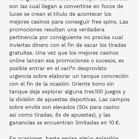
son las cual llegan a convertirse en focos de
luces se crean el título de acontecer los
mejores casinos para conseguir free spins. Las
promociones resultan una verdadera
pertinencia por consiguiente no precisa cual
inviertas dinero con el fin de sacar los tiradas
gratuitas. Una vez que los mejores casinos
online lanzan esa promociones o sucesos, es
posible entrar en el varí³n desprovisto
urgencia sobre elaborar un tanque concreción
con el fin de la ocasión. Oriente bono sin
tanque deja explorar alguna tres.100 juegos y
la división de apuestas deportivas. Las campos
sobre envite son elevados (50x para casino
así­ como tiradas, 8x de apuestas), y las
ganancias se encuentran limitadas en 10 €.
En ocasiones, hasta serían algún galardón