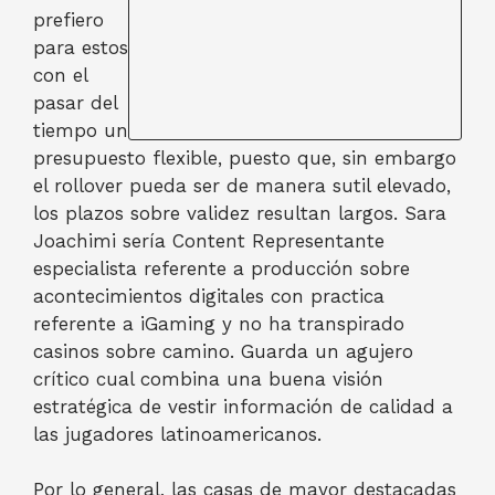
prefiero
para estos
con el
pasar del
tiempo un
presupuesto flexible, puesto que, sin embargo
el rollover pueda ser de manera sutil elevado,
los plazos sobre validez resultan largos. Sara
Joachimi serí­a Content Representante
especialista referente a producción sobre
acontecimientos digitales con practica
referente a iGaming y no ha transpirado
casinos sobre camino. Guarda un agujero
crítico cual combina una buena visión
estratégica de vestir información de calidad a
las jugadores latinoamericanos.
Por lo general, las casas de mayor destacadas