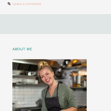
Leave a comment
ABOUT ME