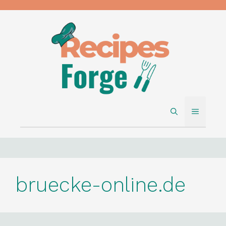
Skip
to
content
MENU
bruecke-online.de