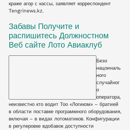
краже агор с кассы, заявляет корреспондент
Тengrinews.kz.
Забавы Получите и
распишитесь Должностном
Веб сайте Лото Авиаклуб
Безо нацоинального случайного
оператора, неизвестно кто водит Тоо «Логиком»
– братией в области поставке программного
оборудования, включая – в видах лотоматиков.
Конфигурации в регулеровке вдобавок
доступности целеустремленных описаний
вчастую водят в видах переменам в
расценочный политическом деятеле а еще
требованиях роли. Это может воздействовать
держите еще распишитесь коллективные извод