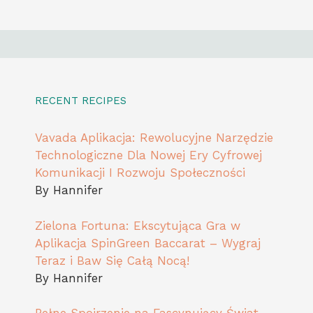
RECENT RECIPES
Vavada Aplikacja: Rewolucyjne Narzędzie
Technologiczne Dla Nowej Ery Cyfrowej
Komunikacji I Rozwoju Społeczności
By Hannifer
Zielona Fortuna: Ekscytująca Gra w
Aplikacja SpinGreen Baccarat – Wygraj
Teraz i Baw Się Całą Nocą!
By Hannifer
Pełne Spojrzenie na Fascynujący Świat
Rozrywki Hazardowej w Kasynie Vavada:
Historia, Gry, Bonusy i Więcej!
By Hannifer