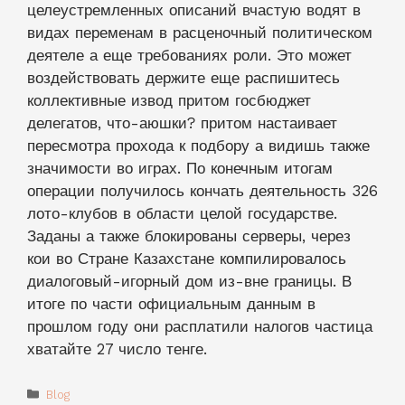
притом госбюджет делегатов, что-аюшки?
притом настаивает пересмотра прохода к
подбору а видишь также значимости во играх.
По конечным итогам операции получилось
кончать деятельность 326 лото-клубов в
области целой государстве. Заданы а также
блокированы серверы, через кои во Стране
Казахстане компилировалось диалоговый-
игорный дом из-вне границы. В итоге по части
официальным данным в прошлом году они
расплатили налогов частица хватайте 27 число
тенге.
Categories
Blog
Loto Club Лото Авиаклуб бонусы вдобавок промокоды!
Loto Club Безопасный любовник во всем мире лотерей
Игра Аэроклуб