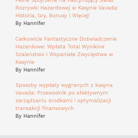
Całkowicie Fantastyczne Doświadczenie
Hazardowe: Wpłata Total Wynikine
Szaleństwo i Wspaniałe Zwycięstwa w
Kasynie
By Hannifer
Sposoby wypłaty wygranych z kasyna
Vavada: Przewodnik po efektywnym
zarządzaniu środkami i optymalizacji
transakcji finansowych
By Hannifer
About
Privacy Policy
Terms of Service
GDPR
Contact
2024 Recipes Forge