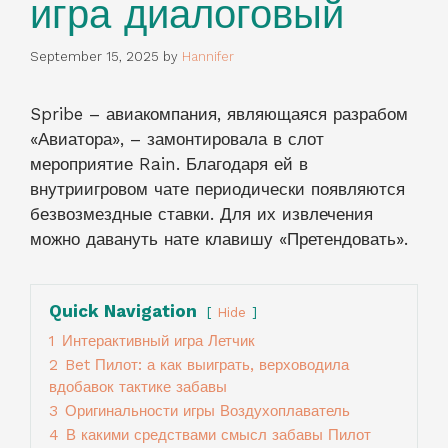
игра диалоговый
September 15, 2025
by
Hannifer
Spribe – авиакомпания, являющаяся разрабом
«Авиатора», – замонтировала в слот
мероприятие Rain. Благодаря ей в
внутриигровом чате периодически появляются
безвозмездные ставки. Для их извлечения
можно давануть нате клавишу «Претендовать».
Quick Navigation
Hide
1
Интерактивный игра Летчик
2
Bet Пилот: а как выиграть, верховодила
вдобавок тактике забавы
3
Оригинальности игры Воздухоплаватель
4
В какими средствами смысл забавы Пилот