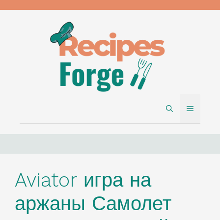
Skip
to
content
MENU
Aviator игра на
аржаны Самолет