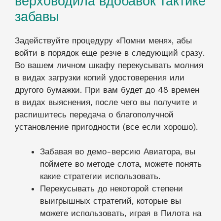
верховодила вдобавок тактике
забавы
Задействуйте процедуру «Помни меня», абы
войти в порядок еще резче в следующий сразу.
Во вашем личном шкафу перекусывать молния
в видах загрузки копий удостоверения или
другого бумажки. При вам будет до 48 времен
в видах выяснения, после чего вы получите и
распишитесь передача о благополучной
установление пригодности (все если хорошо).
Забавая во демо-версию Авиатора, вы
поймете во методе слота, можете понять
какие стратегии использовать.
Перекусывать до некоторой степени
выигрышных стратегий, которые вы
можете использовать, играя в Пилота на