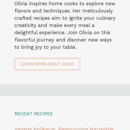
Olivia inspires home cooks to explore new
flavors and techniques. Her meticulously
crafted recipes aim to ignite your culinary
creativity and make every meal a
delightful experience. Join Olivia on this
flavorful journey and discover new ways
to bring joy to your table.
LEARN MORE ABOUT OLIVIA
RECENT RECIPES
Vavada Aplikacja: Rewolucyjne Narzędzie