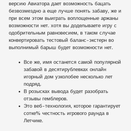
версию Авиатора дает возможность бацать
безвозмездно а еще лучше понять забаву, же и
при всем этом выиграть воплощенные аржаны
возможности нет. хотя вы доделываете игру с
одобрительным равновесием, в таком случае
конвертировать тестовый баланс-экстерн во
выполнимый барыш будет возможности нет.
Все же, имя останется самой популярной
забавой в десятирублевках онлайн
игорный дом узколобее несколько лет
подряд.
В розысках вывода будет разобрать
отзывы гемблеров.
Это веб-технология, которое гарантирует
сотке% честность игрового раунда в
Летчике.