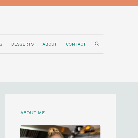
S
DESSERTS
ABOUT
CONTACT
ABOUT ME