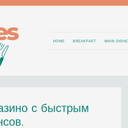
HOME
BREAKFAST
MAIN DISHE
азино с быстрым
сов.