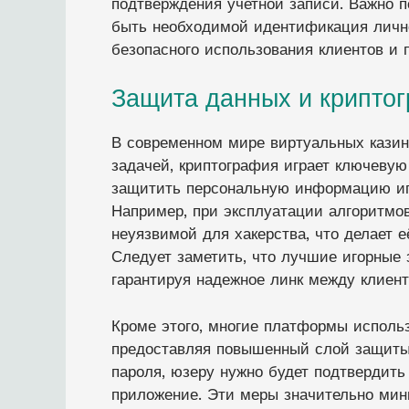
подтверждения учетной записи. Важно п
быть необходимой идентификация личн
безопасного использования клиентов и
Защита данных и крипто
В современном мире виртуальных казин
задачей, криптография играет ключеву
защитить персональную информацию игр
Например, при эксплуатации алгоритмо
неуязвимой для хакерства, что делает 
Следует заметить, что лучшие игорные
гарантируя надежное линк между клиент
Кроме этого, многие платформы исполь
предоставляя повышенный слой защиты. 
пароля, юзеру нужно будет подтвердит
приложение. Эти меры значительно ми