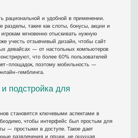
ть рациональной и удобной в применении.
 разделы, такие как слоты, бонусы, акции и
 игрокам мгновенно отыскивать нужную
кже учесть отзывчивый дизайн, чтобы сайт
ных девайсах — от настольных компьютеров
онстрируют, что более 60% пользователей
нет-площадок, поэтому мобильность —
онлайн-гемблинга.
 и подстройка для
нов становятся ключевыми аспектами в
обходимо, чтобы интерфейс был простым для
ты — простыми в доступе. Такое дает
жные развлечения и опции, не ощущая