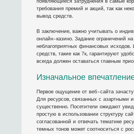
появляющиеся затруднения в самые коро
требования премий и акций, так как нек
вывод средств.
В заключение, важно учитывать о индив
онлайн-казино. Задание ограничений на
неблагоприятных финансовых исходов. 
средств, такие как 7к, гарантируют удоб
всегда должен оставаться главным прио
Изначальное впечатление:
Первое ощущение от веб-сайта зачасту
Для ресурсов, связанных с азартными и
существенно. Посетители ожидают увиде
простую в использовании структуру сай
согласованной и отвечать тематике рес
темных тонов может соотноситься с рос