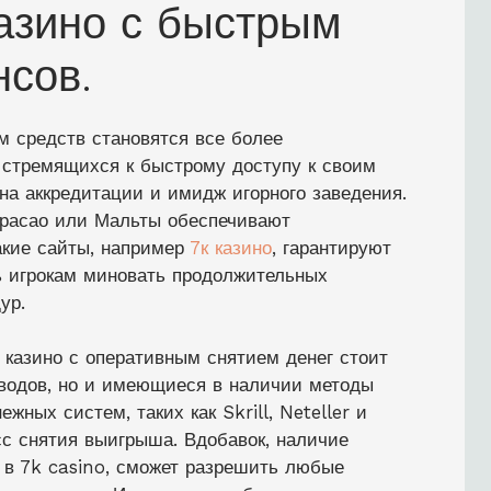
азино с быстрым
сов.
 средств становятся все более
 стремящихся к быстрому доступу к своим
на аккредитации и имидж игорного заведения.
юрасао или Мальты обеспечивают
акие сайты, например
7к казино
, гарантируют
ь игрокам миновать продолжительных
ур.
 казино с оперативным снятием денег стоит
еводов, но и имеющиеся в наличии методы
ных систем, таких как Skrill, Neteller и
сс снятия выигрыша. Вдобавок, наличие
 в 7k casino, сможет разрешить любые