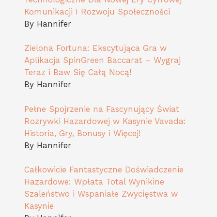
Komunikacji I Rozwoju Społeczności
By Hannifer
Zielona Fortuna: Ekscytująca Gra w
Aplikacja SpinGreen Baccarat – Wygraj
Teraz i Baw Się Całą Nocą!
By Hannifer
Pełne Spojrzenie na Fascynujący Świat
Rozrywki Hazardowej w Kasynie Vavada:
Historia, Gry, Bonusy i Więcej!
By Hannifer
Całkowicie Fantastyczne Doświadczenie
Hazardowe: Wpłata Total Wynikine
Szaleństwo i Wspaniałe Zwycięstwa w
Kasynie