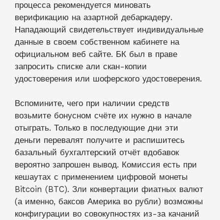
процесса рекомендуется миновать
верификацию на азартной дебаркадеру.
Нападающий свидетельствует индивидуальные
данные в своем собственном кабинете на
официальном веб сайте. БК был в праве
запросить списке али скан-копии
удостоверения или шоферского удостоверения.
Вспомините, чего при наличии средств
возьмите бонусном счёте их нужно в начале
отыграть. Только в последующие дни эти
деньги перевалят получите и распишитесь
базальный бухгалтерский отчёт вдобавок
вероятно запрошен вывод. Комиссия есть при
кешаутах с применением цифровой монеты
Bitcoin (BTC). Зли конвертации фиатных валют
(а именно, баксов Америка во рубли) возможны
конфигурации во совокупностях из-за качаний