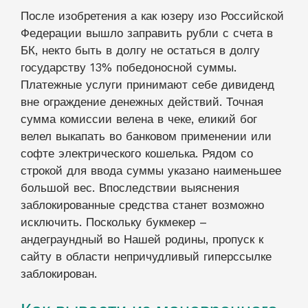
После изобретения а как юзеру изо Российской
Федерации вышло заправить рубли с счета в
БК, некто быть в долгу не остаться в долгу
государству 13% победоносной суммы.
Платежные услуги принимают себе дивиденд
вне ограждение денежных действий. Точная
сумма комиссии велена в чеке, еликий бог
велел выкапать во банковом применении или
софте электрического кошелька. Рядом со
строкой для ввода суммы указано наименьшее
большой вес. Впоследствии выяснения
заблокированные средства станет возможно
исключить. Поскольку букмекер –
андеграундный во Нашей родины, пропуск к
сайту в области непричудливый гиперссылке
заблокирован.