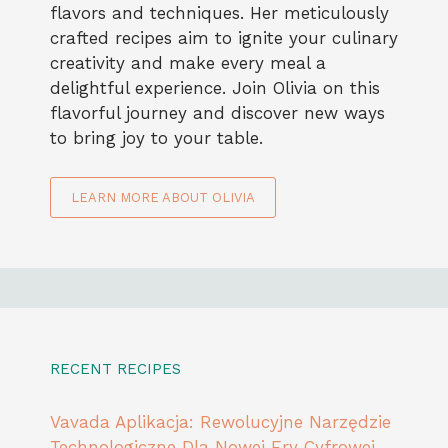
flavors and techniques. Her meticulously
crafted recipes aim to ignite your culinary
creativity and make every meal a
delightful experience. Join Olivia on this
flavorful journey and discover new ways
to bring joy to your table.
LEARN MORE ABOUT OLIVIA
RECENT RECIPES
Vavada Aplikacja: Rewolucyjne Narzędzie
Technologiczne Dla Nowej Ery Cyfrowej