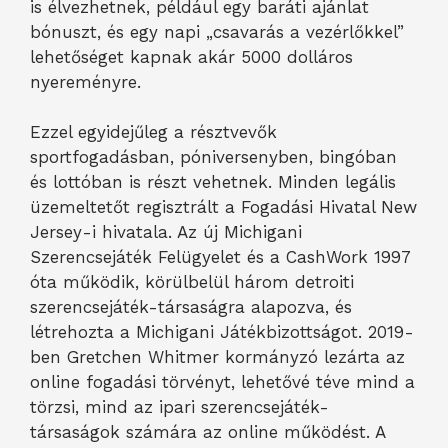
is élvezhetnek, például egy baráti ajánlat
bónuszt, és egy napi „csavarás a vezérlőkkel”
lehetőséget kapnak akár 5000 dolláros
nyereményre.
Ezzel egyidejűleg a résztvevők
sportfogadásban, póniversenyben, bingóban
és lottóban is részt vehetnek. Minden legális
üzemeltetőt regisztrált a Fogadási Hivatal New
Jersey-i hivatala. Az új Michigani
Szerencsejáték Felügyelet és a CashWork 1997
óta működik, körülbelül három detroiti
szerencsejáték-társaságra alapozva, és
létrehozta a Michigani Játékbizottságot. 2019-
ben Gretchen Whitmer kormányzó lezárta az
online fogadási törvényt, lehetővé téve mind a
törzsi, mind az ipari szerencsejáték-
társaságok számára az online működést. A