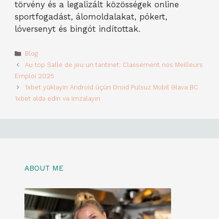
törvény és a legalizált közösségek online
sportfogadást, álomoldalakat, pókert,
lóversenyt és bingót indítottak.
Categories
Blog
Au top Salle de jeu un tantinet: Classement nos Meilleurs
Emploi 2025
1xbet yükləyin Android üçün Droid Pulsuz Mobil Əlavə BC
1xbet əldə edin və imzalayın
ABOUT ME