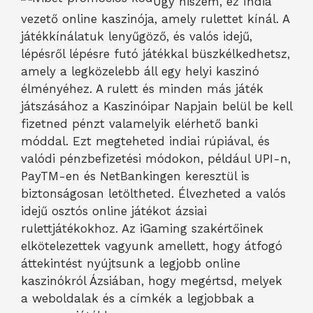
Úgy hiszem, ez India
vezető online kaszinója, amely rulettet kínál. A
játékkínálatuk lenyűgöző, és valós idejű,
lépésről lépésre futó játékkal büszkélkedhetsz,
amely a legközelebb áll egy helyi kaszinó
élményéhez. A rulett és minden más játék
játszásához a Kaszinóipar Napjain belül be kell
fizetned pénzt valamelyik elérhető banki
móddal. Ezt megteheted indiai rúpiával, és
valódi pénzbefizetési módokon, például UPI-n,
PayTM-en és NetBankingen keresztül is
biztonságosan letöltheted. Élvezheted a valós
idejű osztós online játékot ázsiai
rulettjátékokhoz. Az iGaming szakértőinek
elkötelezettek vagyunk amellett, hogy átfogó
áttekintést nyújtsunk a legjobb online
kaszinókról Ázsiában, hogy megértsd, melyek
a weboldalak és a címkék a legjobbak a