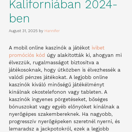
Kaliforniában 2024-
ben
August 31, 2025
by
Hannifer
A mobil online kaszinók a játékot
ivibet
promóciós kód
úgy alakították ki, ahogyan mi
élvezzük, rugalmasságot biztosítva a
játékosoknak, hogy útközben is élvezhessék a
valódi pénzes játékokat. A legjobb online
kaszinók kiváló minőségű játékélményt
kínálnak okostelefonon vagy tableten. A
kaszinók ingyenes pörgetéseket, bőséges
bónuszokat vagy egyéb előnyöket kínálnak a
nyerőgépes szakembereknek.
Ha nagyobb,
progresszív nyerőgépeken szeretnél nyerni, és
lemaradsz a jackpotokról, ezek a legjobb