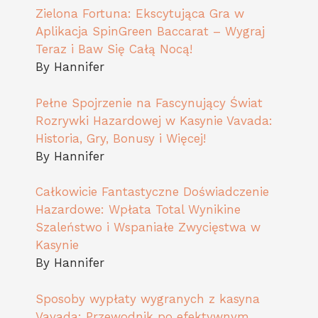
Zielona Fortuna: Ekscytująca Gra w
Aplikacja SpinGreen Baccarat – Wygraj
Teraz i Baw Się Całą Nocą!
By Hannifer
Pełne Spojrzenie na Fascynujący Świat
Rozrywki Hazardowej w Kasynie Vavada:
Historia, Gry, Bonusy i Więcej!
By Hannifer
Całkowicie Fantastyczne Doświadczenie
Hazardowe: Wpłata Total Wynikine
Szaleństwo i Wspaniałe Zwycięstwa w
Kasynie
By Hannifer
Sposoby wypłaty wygranych z kasyna
Vavada: Przewodnik po efektywnym