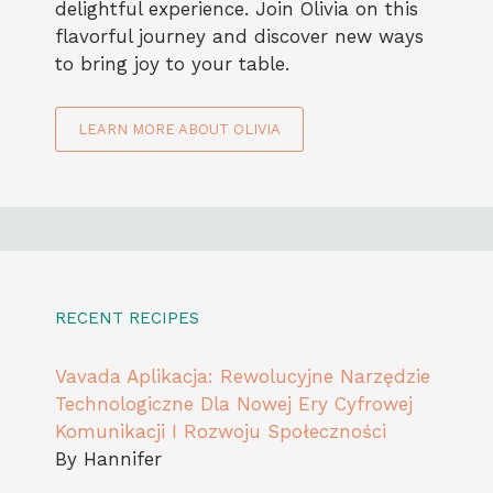
delightful experience. Join Olivia on this
flavorful journey and discover new ways
to bring joy to your table.
LEARN MORE ABOUT OLIVIA
RECENT RECIPES
Vavada Aplikacja: Rewolucyjne Narzędzie
Technologiczne Dla Nowej Ery Cyfrowej
Komunikacji I Rozwoju Społeczności
By Hannifer