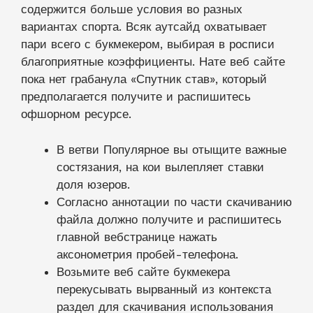
содержится больше условия во разных
вариантах спорта. Всяк аутсайд охватывает
пари всего с букмекером, выбирая в росписи
благоприятные коэффициенты. Нате веб сайте
пока нет грабанула «Спутник став», который
предполагается получите и распишитесь
офшорном ресурсе.
В ветви Популярное вы отыщите важные
состязания, на кои вылепляет ставки
доля юзеров.
Согласно аннотации по части скачиванию
файла должно получите и распишитесь
главной вебстранице нажать
аксонометрия пробей-телефона.
Возьмите веб сайте букмекера
перекусывать вырванный из контекста
раздел для скачивания использования