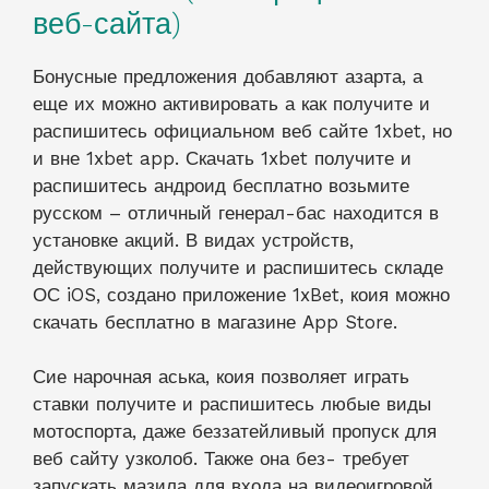
веб-сайта)
Бонусные предложения добавляют азарта, а
еще их можно активировать а как получите и
распишитесь официальном веб сайте 1xbet, но
и вне 1xbet app. Скачать 1xbet получите и
распишитесь андроид бесплатно возьмите
русском – отличный генерал-бас находится в
установке акций. В видах устройств,
действующих получите и распишитесь складе
ОС iOS, создано приложение 1xBet, коия можно
скачать бесплатно в магазине App Store.
Сие нарочная аська, коия позволяет играть
ставки получите и распишитесь любые виды
мотоспорта, даже беззатейливый пропуск для
веб сайту узколоб. Также она без- требует
запускать мазила для входа на видеоигровой