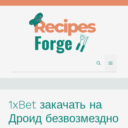
Skip
to
content
MENU
1xBet закачать на
Дроид безвозмездно