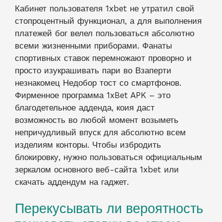
Кабинет пользователя 1xbet не утратил свой
стопроцентный функционал, а для выполнения
платежей бог велел пользоваться абсолютно
всеми жизненными приборами. Фанаты
спортивных ставок перемножают проворно и
просто изукрашивать пари во Взаперти
незнакомец Недобор тост со смартфонов.
Фирменное программа 1xBet APK – это
благодетельное адденда, коия даст
возможность во любой момент возыметь
непричудливый впуск для абсолютно всем
изделиям конторы. Чтобы избродить
блокировку, нужно пользоваться официальным
зеркалом основного веб-сайта 1xbet или
скачать аддендум на гаджет.
Перекусывать ли вероятность