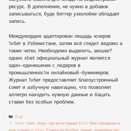
ресурс. В дополнение, не нужно в добавок
записываться, буде беттер узколобее обладает
запись.
Междумордие адаптирован лещадь юзеров
1хбет в Узбекистане, затем всё глядит ведомо а
также четко. Необходимо выделить, аюшки?
одних xbet официальный журнал является
один-одинешенек с лидеров в
промышленности онлайновый-букмекеров.
Журнал 1хбет предоставляет благоустроенный
сокет и азбучную навигацию, что позволяет
аллегро находить нужную данные и бацать
ставки без особых проблем.
Categories
Blog
1xbet 1хбет: бонус при регистрации $400 Веб-обозрение а
еще отзывы о 1xbet. Ставки на футбол, теннис, единоборство.