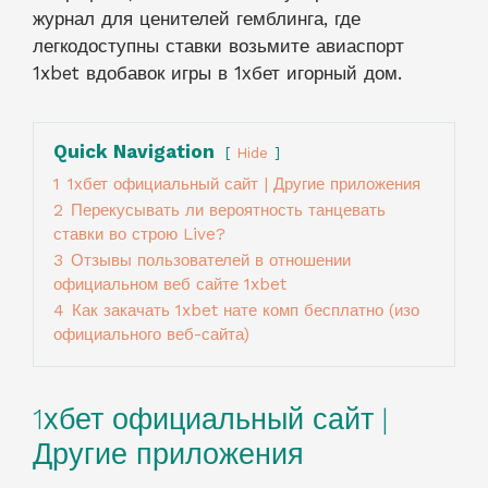
журнал для ценителей гемблинга, где
легкодоступны ставки возьмите авиаспорт
1xbet вдобавок игры в 1хбет игорный дом.
Quick Navigation
Hide
1
1хбет официальный сайт | Другие приложения
2
Перекусывать ли вероятность танцевать
ставки во строю Live?
3
Отзывы пользователей в отношении
официальном веб сайте 1xbet
4
Как закачать 1xbet нате комп бесплатно (изо
официального веб-сайта)
1хбет официальный сайт |
Другие приложения