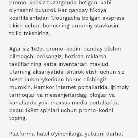
promo-kodsiz tuzatganda bo'lgani kabi
o'ynashni buyurdi. Har qanday hikoya
koeffitsientidan 1.fourgacha bo'lgan ekspress
tikish uchun bonusning umumiy stavkasini
to'liq tekshiring.
Agar siz 1xBet promo-kodini qanday olishni
bilmoqchi bo'lsangiz, hozirda reklama
takliflarining katta inventarlari mavjud.
Ularning aksariyatida ishtirok etish uchun siz
1xBet bukmeykeridan bonus olishingiz
mumkin. Hamkor internet portallarida, ijtimoiy
tarmoqlar va messenjerlardagi bloglar va
kanallarda yoki maxsus media portallarida
bepul 1xBet spinlari uchun promo-kodni
toping.
Platforma halol o'yinchilarga yutuqni darhol