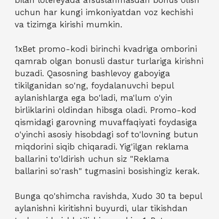
uchun har kungi imkoniyatdan voz kechishi
va tizimga kirishi mumkin.
1xBet promo-kodi birinchi kvadriga omborini
qamrab olgan bonusli dastur turlariga kirishni
buzadi. Qasosning bashlevoy gaboyiga
tikilganidan so'ng, foydalanuvchi bepul
aylanishlarga ega bo'ladi, ma'lum o'yin
birliklarini oldindan hibsga oladi. Promo-kod
qismidagi garovning muvaffaqiyati foydasiga
o'yinchi asosiy hisobdagi sof to'lovning butun
miqdorini siqib chiqaradi. Yig'ilgan reklama
ballarini to'ldirish uchun siz "Reklama
ballarini so'rash" tugmasini bosishingiz kerak.
Bunga qo'shimcha ravishda, Xudo 30 ta bepul
aylanishni kiritishni buyurdi, ular tikishdan