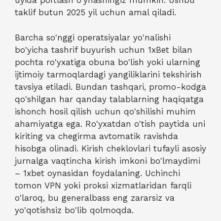
uyida portlash o'ynashingiz mumkin. Ushbu
taklif butun 2025 yil uchun amal qiladi.
Barcha so'nggi operatsiyalar yo'nalishi
bo'yicha tashrif buyurish uchun 1xBet bilan
pochta ro'yxatiga obuna bo'lish yoki ularning
ijtimoiy tarmoqlardagi yangiliklarini tekshirish
tavsiya etiladi. Bundan tashqari, promo-kodga
qo'shilgan har qanday talablarning haqiqatga
ishonch hosil qilish uchun qo'shilishi muhim
ahamiyatga ega. Ro'yxatdan o'tish paytida uni
kiriting va chegirma avtomatik ravishda
hisobga olinadi. Kirish cheklovlari tufayli asosiy
jurnalga vaqtincha kirish imkoni bo'lmaydimi
– 1xbet oynasidan foydalaning. Uchinchi
tomon VPN yoki proksi xizmatlaridan farqli
o'laroq, bu generalbass eng zararsiz va
yo'qotishsiz bo'lib qolmoqda.