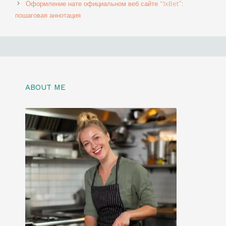
Оформление нате официальном веб сайте “1xBet”:
пошаговая аннотация
ABOUT ME