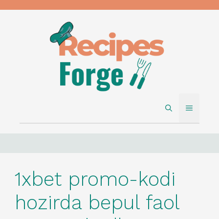
Skip
to
content
MENU
1xbet promo-kodi
hozirda bepul faol