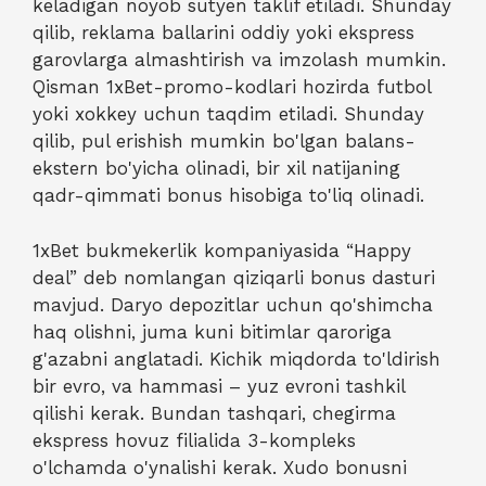
keladigan noyob sutyen taklif etiladi. Shunday
qilib, reklama ballarini oddiy yoki ekspress
garovlarga almashtirish va imzolash mumkin.
Qisman 1xBet-promo-kodlari hozirda futbol
yoki xokkey uchun taqdim etiladi. Shunday
qilib, pul erishish mumkin bo'lgan balans-
ekstern bo'yicha olinadi, bir xil natijaning
qadr-qimmati bonus hisobiga to'liq olinadi.
1xBet bukmekerlik kompaniyasida “Happy
deal” deb nomlangan qiziqarli bonus dasturi
mavjud. Daryo depozitlar uchun qo'shimcha
haq olishni, juma kuni bitimlar qaroriga
g'azabni anglatadi. Kichik miqdorda to'ldirish
bir evro, va hammasi – yuz evroni tashkil
qilishi kerak. Bundan tashqari, chegirma
ekspress hovuz filialida 3-kompleks
o'lchamda o'ynalishi kerak. Xudo bonusni