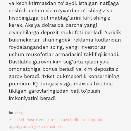
va kechiktirmasdan to'laydi. Istalgan natijaga
erishish uchun siz ro'yxatdan o'tishingiz va
hisobingizga pul mablag'larini kiritishingiz
kerak. Aksiya doirasida barcha yangi
o'yinchilarga depozit mukofoti beriladi. Yuridik
bukmekerlar, shuningdek, reklama kodlaridan
foydalangandan so'ng, yangi investorlar
uchun mukofotlar armadasini taklif qilishadi.
Dastlabki garovni kim sug'urta qiladi yoki
omonatchiga bonus beradi va kim depozitsiz
garov beradi. 1xBet bukmekerlik konsernining
premium IQ darajasi sizga maxsus hisobda
tikilgan garovlaringizdan ball to'plash
imkoniyatini beradi.
Categories
Blog
1xBet: Rəsmi veb-jurnal, əlavə tariflər dialoqunda
qeydiyyatdan yuxarı endirimlər