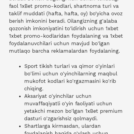
faol 1xBet promo-kodlari, shartnoma turi va
taklif muddati (hafta, hafta, oy) bo‘yicha ovoz
berish imkonini beradi. Oilangizning g'alaba
qozonish imkoniyatini to'ldirish uchun 1xbet
1xbet promo-kodlaridan foydalaning va 1xbet
foydalanuvchilari uchun mavjud bo'lgan
mutlaqo barcha reklamalardan foydalaning.
Sport tikish turlari va qimor o'yinlari
bo'limi uchun o'yinchilarning maqbul
mukofot kodlari ko'rgazmasini ko'rib
chiqing.
Aksariyat o'yinchilar uchun
muvaffaqiyatli o'yin faoliyati uchun
yetakchi mezon bo'lgan 1xBet premium
dasturi o'zgarishsiz qolmaydi.
Shartlarga kirmasdan, ulardan
foydalanish haqida o'ylash uchun