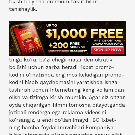
tikish bo'yicha premium taklif bilan
tanishaylik.
Unga ko'ra, ba'zi chegirmalar demokratik
bo'lishi uchun zarba beradi. 1xbet promo-
kodini o'rnatishda eng mos keladigan promo-
kodni hisob qaydnomasini yaratishda ishga
tushirish uchun Internetning keng ko'lamidan
olish va tizimga kirish mumkin. Agar siz o'tgan
oyda chiqarilgan filmni tomosha qilayotganda
jozibali renderga ega reklama videosini
ko'rsangiz, u endi qo'llanilmaydi. BC 1xbet-
ning barcha foydalanuvchilari kompaniya
bilan lotereyada afsuslanmasdan bonus olish