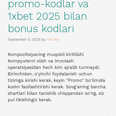
promo-kodlar va
1xbet 2025 bilan
bonus kodlari
September 11, 2025
by
Hannifer
Kompozitsiyaning muqobil kiritilishi
Kompyuterni olish va imzolash
operatsiyasidan hech kim ajralib turmaydi.
Birinchidan, o'yinchi foydalanish uchun
tizimga kirishi kerak, keyin "Promo" bo'limida
kodni faollashtirishi kerak.
Sovg'aning barcha
shartlari bilan tanishib chiqqandan so'ng, siz
pul tikishingiz kerak.