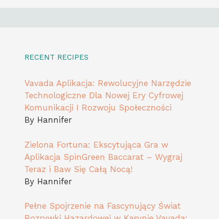
RECENT RECIPES
Vavada Aplikacja: Rewolucyjne Narzędzie
Technologiczne Dla Nowej Ery Cyfrowej
Komunikacji I Rozwoju Społeczności
By Hannifer
Zielona Fortuna: Ekscytująca Gra w
Aplikacja SpinGreen Baccarat – Wygraj
Teraz i Baw Się Całą Nocą!
By Hannifer
Pełne Spojrzenie na Fascynujący Świat
Rozrywki Hazardowej w Kasynie Vavada: