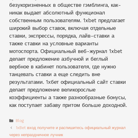
безукоризненных в обществе гэмблинга, как-
никак выдает абсолютный функционал
собственным пользователям. 1xbet предлагает
широкий выбор ставок, включая отдельные
ставки, экспрессы, порядка, лайв-ставки а
также ставки на условные варианты
мотоспорта. Официальный веб-журнал 1xbet
делает предложение азбучной и беглый
вербное в кабинет пользователя, где нужно
танцевать ставки а еще следить вне
результатами. 1хбет официальный сайт ставки
делает предложение великорослые
коэффициенты а также разнообразные бонусы,
как поступает забаву притом больше доходной.
Categories
Blog
1xBet вход получите и распишитесь официальный журнал
через непраздничное лучник