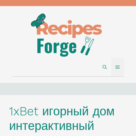
Skip
to
content
MENU
1xBet игорный дом
интерактивный