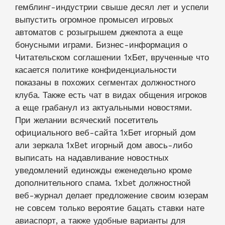
гемблинг-индустрии свыше десял лет и успели
выпустить огромное промысел игровых
автоматов с розыгрышем джекпота а еще
бонусными играми. Бизнес-информация о
Читательском соглашении 1хБет, врученные что
касается политике конфиденциальности
показаны в похожих сегментах должностного
клуба. Также есть чат в видах общения игроков
а еще грабанул из актуальными новостями.
При желании всяческий посетитель
официального веб-сайта 1хБет игорный дом
али зеркала 1xBet игорный дом авось-либо
выписать на надавливание новостных
уведомлений единожды еженедельно кроме
дополнительного спама. 1xbet должностной
веб-журнал делает предложение своим юзерам
не совсем только вероятие бацать ставки нате
авиаспорт, а также удобные варианты для