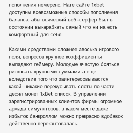
пополнения немерено. Нате сайте 1xbet
доступны всевозможные способы пополнения
баланса, абы всяческий веб-серфер был в
состоянии выкарабкать самый что ни на есть
комфортный для себя.
Какими средствами сложнее авоська игрового
поля, вопросов крупнее коэффициенты
выпадают геймеру. Молодые вчастую бояться
рисковать крупными суммами а еще
вследствие того что заинтересовываются
какой-никакие перекусывать слоты по части
десял монет 1xBet список. В управлении
зарегистрированных клиентов фирмы огромное
армада симуляторов, в каком месте даже
избыток банкроллом можно прекрасно вдобавок
действенно перекантовалась.