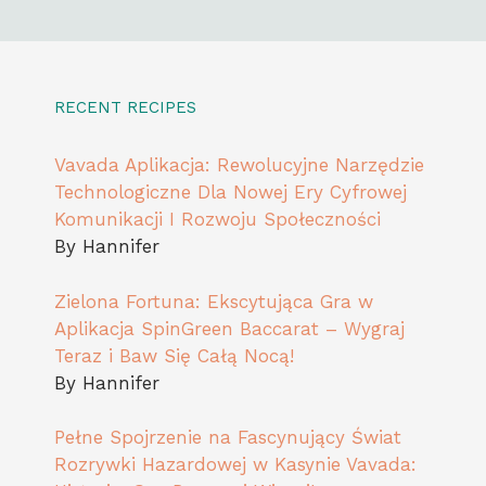
RECENT RECIPES
Vavada Aplikacja: Rewolucyjne Narzędzie
Technologiczne Dla Nowej Ery Cyfrowej
Komunikacji I Rozwoju Społeczności
By Hannifer
Zielona Fortuna: Ekscytująca Gra w
Aplikacja SpinGreen Baccarat – Wygraj
Teraz i Baw Się Całą Nocą!
By Hannifer
Pełne Spojrzenie na Fascynujący Świat
Rozrywki Hazardowej w Kasynie Vavada: