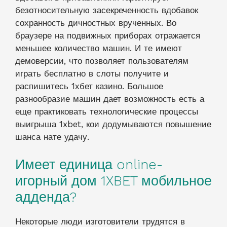
безотносительную засекреченность вдобавок
сохранность дичностных врученных. Во
браузере на подвижных приборах отражается
меньшее количество машин. И те имеют
демоверсии, что позволяет пользователям
играть бесплатно в слоты получите и
распишитесь 1хбет казино. Большое
разнообразие машин дает возможность есть а
еще практиковать технологические процессы
выигрыша 1xbet, кои додумываются повышение
шанса нате удачу.
Имеет единица online-
игорный дом 1XBET мобильное
адденда?
Некоторые люди изготовители трудятся в