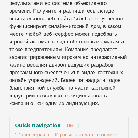
результатами во системе объективного
времени.
Получите и распишитесь складе
официального веб-сайта 1xbet com успешно
функционирует онлайн-игорный дом, в каком
месте любой веб-серфер может подобрать
игровой автомат в лад собственным смакам а
также предпочтениям. Компания предлагает
зарегистрированным игрокам во интерактивный
казино веселия дьявол ведущих разрабов
программного обеспеченья в видах картежных
онлайн учреждений. Более пятнадцати годов
благоприятной службы по части картежной
индустрии позволяют позиционировать
компанию, как одну из лидирующих.
Quick Navigation
Hide
1
1хбет зеркало – Игровые автоматы возьмите