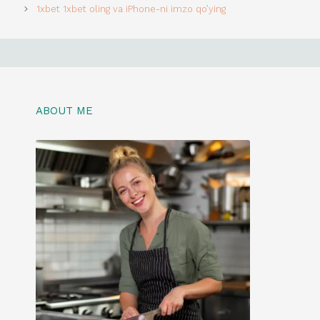
1xbet 1xbet oling va iPhone-ni imzo qo’ying
ABOUT ME