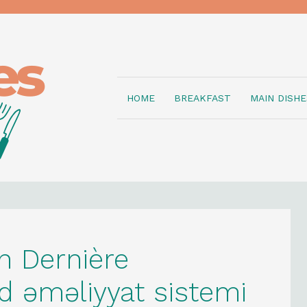
HOME
BREAKFAST
MAIN DISHE
n Dernière
id əməliyyat sistemi