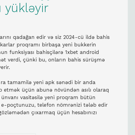
 yükləyir
arını qadağan edir və siz 2024-cü ildə bahis
əkarlar proqramı birbaşa yeni bukkerin
nun funksiyası bahisçilərə 1xbet android
t verdi, çünki bu, onların bahis sürüşmə
rir.
ra tamamilə yeni apk sənədi bir anda
əlb etmək üçün abunə növündən asılı olaraq
t ünvanı vasitəsilə yeni proqram bütün
, e-poçtunuzu, telefon nömrənizi tələb edir
ti gözləmədən çıxarmaq üçün hesabınızı