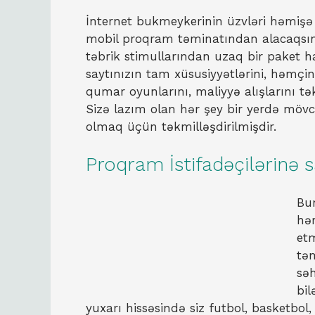
İnternet bukmeykerinin üzvləri həmişə v
mobil proqram təminatından alacaqsın
təbrik stimullarından uzaq bir paket 
saytınızın tam xüsusiyyətlərini, həmçini
qumar oyunlarını, maliyyə alışlarını təkl
Sizə lazım olan hər şey bir yerdə mövc
olmaq üçün təkmilləşdirilmişdir.
Proqram İstifadəçilərinə 
Bu
hər
et
tə
səh
bil
yuxarı hissəsində siz futbol, ​​basketbo