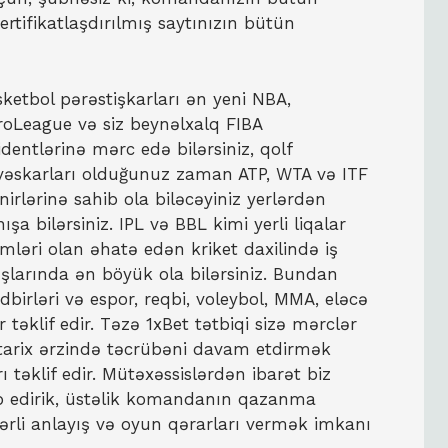
ertifikatlaşdırılmış saytınızın bütün
ketbol pərəstişkarları ən yeni NBA,
oLeague və siz beynəlxalq FIBA ​​
identlərinə mərc edə bilərsiniz, qolf
vəskarları olduğunuz zaman ATP, WTA və ITF
nirlərinə sahib ola biləcəyiniz yerlərdən
ışa bilərsiniz. IPL və BBL kimi yerli liqalar
əri olan əhatə edən kriket daxilində iş
şlarında ən böyük ola bilərsiniz. Bundan
ədbirləri və espor, reqbi, voleybol, MMA, eləcə
təklif edir. Təzə 1xBet tətbiqi sizə mərclər
tarix ərzində təcrübəni davam etdirmək
təklif edir. Mütəxəssislərdən ibarət biz
ib edirik, üstəlik komandanın qazanma
yərli anlayış və oyun qərarları vermək imkanı