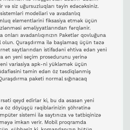
r və siz uğursuzluqları təyin edəcəksiniz.
 sistemləri modelləri və avadanlıq
nluq elementlərini fiksasiya etmək üçün
izlənməsi əməliyyatlarından fərqlənir.
a onları avadanlıqınızın Paketlər qovluğuna
il olun. Quraşdırma ilə başlamaq üçün təzə
et saytlarından istifadəni ehtiva edən yeni
nra ən yeni seçim prosedurunu yerinə
yeni variasiya apk-ni yükləmək üçün
üdafiəsini təmin edən öz təsdiqlənmiş
Quraşdırma paketi normal sığınacaq
rsəti qeyd edirlər ki, bu da əsasən yeni
də öz döyüşçü rəqiblərinizin şöhrətinə
püter sistemi ilə saytınıza və tətbiqinizə
eçməyə imkan verir. Mobil proqramda
 üçün, şübhəsiz ki, komandanızın bütün