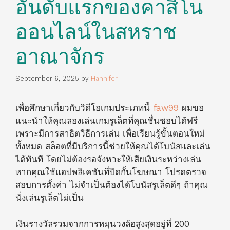
อันดับแรกของคาสิโน
ออนไลน์ในสหราช
อาณาจักร
September 6, 2025
by
Hannifer
เพื่อศึกษาเกี่ยวกับวิดีโอเกมประเภทนี้
faw99
ผมขอ
แนะนำให้คุณลองเล่นเกมรูเล็ตที่คุณชื่นชอบได้ฟรี
เพราะมีการสาธิตวิธีการเล่น เพื่อเรียนรู้ขั้นตอนใหม่
ทั้งหมด สล็อตที่มีบริการนี้ช่วยให้คุณได้โบนัสและเล่น
ได้ทันที โดยไม่ต้องรอจังหวะให้เสียเงินระหว่างเล่น
หากคุณใช้แอปพลิเคชันที่ปิดกั้นโฆษณา โปรดตรวจ
สอบการตั้งค่า ไม่จำเป็นต้องได้โบนัสรูเล็ตดีๆ ถ้าคุณ
นั่งเล่นรูเล็ตไม่เป็น
เงินรางวัลรวมจากการหมุนวงล้อสูงสุดอยู่ที่ 200