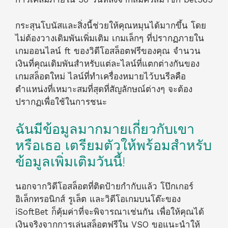
กระสุนโบนัสและสิ่งนี้ช่วยให้คุณหมุนได้มากขึ้น โดย
ไม่ต้องวางเดิมพันเพิ่มเติม เกมเล็กๆ ที่ปรากฏภายใน
เกมออนไลน์ ft ของวิดีโอสล็อตฟรีของคุณ จำนวน
เงินที่คุณเดิมพันสำหรับแต่ละไลน์ที่แตกต่างกันของ
เกมสล็อตใหม่ ไลน์ที่ทำเครื่องหมายไว้บนรีลคือ
ตำแหน่งที่เหมาะสมที่สุดที่สัญลักษณ์ต่างๆ จะต้อง
ปรากฏเพื่อใช้ในการชนะ
ฉันมีข้อมูลมากมายเกี่ยวกับเขา
หรือเธอ เตรียมตัวให้พร้อมสำหรับ
ข้อมูลเพิ่มเติมวันนี้!
นอกจากวิดีโอสล็อตที่ติดป้ายกำกับแล้ว โป๊กเกอร์
อิเล็กทรอนิกส์ รูเล็ต และวิดีโอเกมบนโต๊ะของ
iSoftBet ก็คุ้มค่าที่จะพิจารณาเช่นกัน เพื่อให้คุณได้
เงินจริงจากการเล่นสล็อตฟรีใน VSO ขอแนะนำให้