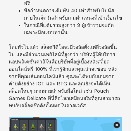
ฟรี
ข้อกำหนดการเดิมพัน 40 เท่าสำหรับโบนัส
ภายในเจ็ดวันสำหรับเกมตำแหน่งที่เข้าเงื่อนไข
ในกรณีที่แต้มรวมสูงกว่า 9 ผู้เข้าร่วมจะตัด
เฉพาะมือแรกเท่านั้น
โดยทั่วไปแล้ว สล็อตวิดีโอจะมีวงล้อตั้งแต่สี่วงล้อขึ้น
ไป และมีจำนวนเพย์ไลน์ที่สูงกว่า บริษัทผู้ให้บริการ
แอปพลิเคชันคาสิโนคือบริษัทที่อยู่เบื้องหลังสล็อต
ออนไลน์ฟรี 100% ที่เรารู้จักและคุณน่าจะชอบ หลัง
จากที่คุณเล่นออนไลน์แล้ว คุณจะได้พบกับเกมจาก
ค่ายดังอย่าง IGT และ RTG และคุณยังจะได้เห็น
สล็อตใหม่ๆ มากมายสำหรับมือใหม่ เช่น Pouch
Games Delicate ที่นี่คือโลกเสมือนจริงที่คุณสามารถ
พบกับสล็อตชื่อดังทั้งหมดในลาสเวกัส