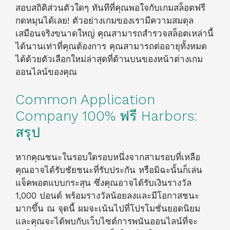
สอบสถิติส่วนตัวใดๆ ทันทีที่คุณพอใจกับเกมสล็อตฟรี
กดหมุนได้เลย! ตัวอย่างเกมของเรามีความสมดุล
เสมือนจริงขนาดใหญ่ คุณสามารถสำรวจสล็อตเหล่านี้
ได้นานเท่าที่คุณต้องการ คุณสามารถต่ออายุทั้งหมด
ได้ด้วยตัวเลือกใหม่ล่าสุดที่ด้านบนของหน้าต่างเกม
ออนไลน์ของคุณ
Common Application
Company 100% ฟรี Harbors:
สรุป
หากคุณชนะในรอบใดรอบหนึ่งจากสามรอบที่เหลือ
คุณอาจได้รับชัยชนะที่รับประกัน หรือมิฉะนั้นก็เล่น
แจ็คพอตแบบกระสุน ซึ่งคุณอาจได้รับเงินรางวัล
1,000 ปอนด์ พร้อมรางวัลน้อยลงและมีโอกาสชนะ
มากขึ้น ณ จุดนี้ ผมจะเน้นไปที่โปรโมชั่นยอดนิยม
และคุณจะได้พบกับเว็บไซต์การพนันออนไลน์ที่จะ