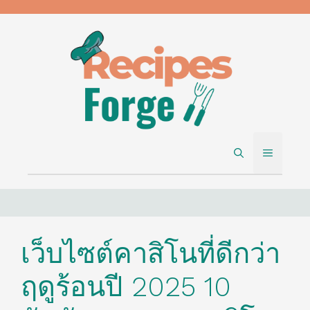
Skip
to
content
MENU
เว็บไซต์คาสิโนที่ดีกว่า
ฤดูร้อนปี 2025 10